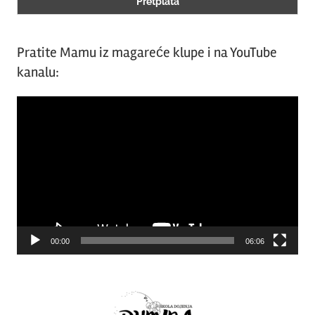
Pratite Mamu iz magareće klupe i na YouTube
kanalu:
Video
Player
00:00
06:06