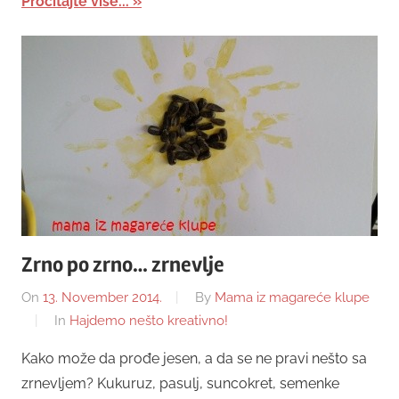
Pročitajte više...
Zrno po zrno… zrnevlje
On
13. November 2014.
By
Mama iz magareće klupe
In
Hajdemo nešto kreativno!
Kako može da prođe jesen, a da se ne pravi nešto sa
zrnevljem? Kukuruz, pasulj, suncokret, semenke