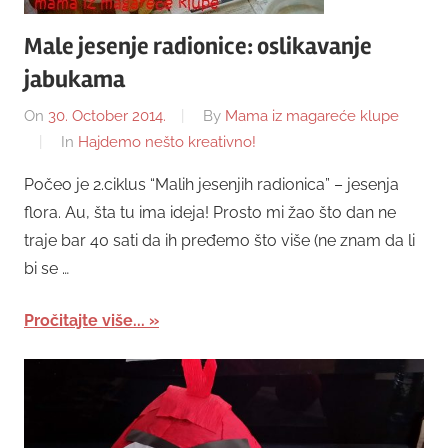
Male jesenje radionice: oslikavanje
jabukama
On
30. October 2014.
By
Mama iz magareće klupe
In
Hajdemo nešto kreativno!
Počeo je 2.ciklus “Malih jesenjih radionica” – jesenja
flora. Au, šta tu ima ideja! Prosto mi žao što dan ne
traje bar 40 sati da ih pređemo što više (ne znam da li
bi se …
Pročitajte više...