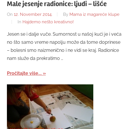
Male jesenje radionice: ljudi – lišće
On
12. November 2014.
By
Mama iz magareće klupe
In
Hajdemo nešto kreativno!
Jesen se i dalje vuče. Sumornost u našoj kući je i veća
no što samo vreme napolju može da tome doprinese
– bolesni smo naizmenično i ne vidi se kraj. Radionice
nam služe da prekratimo …
Pročitajte više...