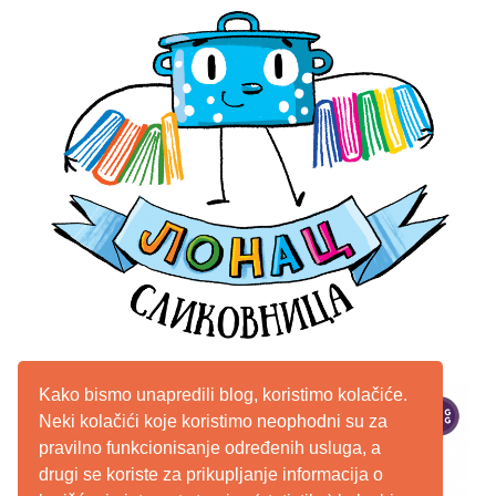
Kako bismo unapredili blog, koristimo kolačiće.
Neki kolačići koje koristimo neophodni su za
pravilno funkcionisanje određenih usluga, a
drugi se koriste za prikupljanje informacija o