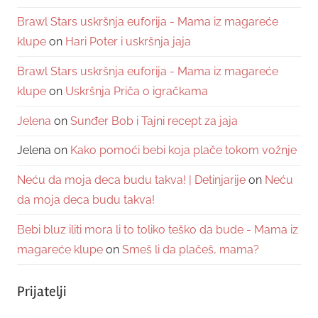
Brawl Stars uskršnja euforija - Mama iz magareće
klupe
on
Hari Poter i uskršnja jaja
Brawl Stars uskršnja euforija - Mama iz magareće
klupe
on
Uskršnja Priča o igračkama
Jelena
on
Sunđer Bob i Tajni recept za jaja
Jelena
on
Kako pomoći bebi koja plače tokom vožnje
Neću da moja deca budu takva! | Detinjarije
on
Neću
da moja deca budu takva!
Bebi bluz iliti mora li to toliko teško da bude - Mama iz
magareće klupe
on
Smeš li da plačeš, mama?
Prijatelji