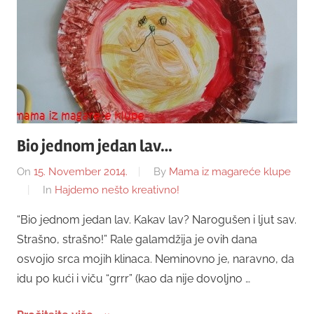
Bio jednom jedan lav…
On
15. November 2014.
By
Mama iz magareće klupe
In
Hajdemo nešto kreativno!
“Bio jednom jedan lav. Kakav lav? Narogušen i ljut sav.
Strašno, strašno!” Rale galamdžija je ovih dana
osvojio srca mojih klinaca. Neminovno je, naravno, da
idu po kući i viču “grrr” (kao da nije dovoljno …