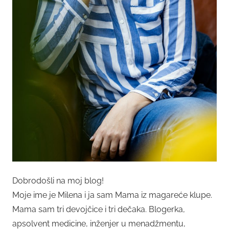
Dobrodošli na moj blog!
Moje ime je Milena i ja sam Mama iz magareće klupe.
Mama sam tri devojčice i tri dečaka. Blogerka,
apsolvent medicine, inženjer u menadžmentu,