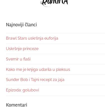
Najnoviji članci
Brawl Stars uskršnja euforija
Uskršnje princeze
Svemir u flaši
Kako me je knjiga udarila u pleksus
Sunđer Bob i Tajni recept za jaja
Epizoda: golubovi
Komentari