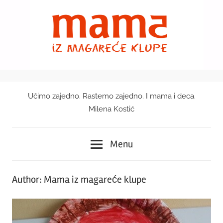
Skip
to
content
Učimo zajedno. Rastemo zajedno. I mama i deca.
Mama
Milena Kostić
iz
Menu
magareće
klupe
Author:
Mama iz magareće klupe