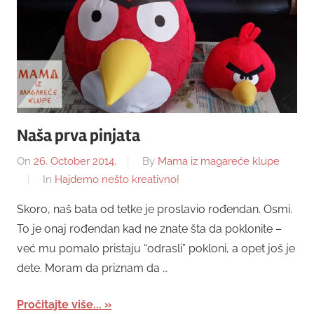
Naša prva pinjata
On
26. October 2014.
By
Mama iz magareće klupe
In
Hajdemo nešto kreativno!
Skoro, naš bata od tetke je proslavio rođendan. Osmi.
To je onaj rođendan kad ne znate šta da poklonite –
već mu pomalo pristaju “odrasli” pokloni, a opet još je
dete. Moram da priznam da …
Pročitajte više...