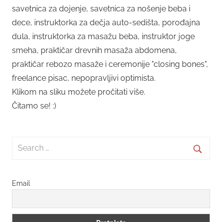
savetnica za dojenje, savetnica za nošenje beba i
dece, instruktorka za dečja auto-sedišta, porođajna
dula, instruktorka za masažu beba, instruktor joge
smeha, praktičar drevnih masaža abdomena,
praktičar rebozo masaže i ceremonije "closing bones",
freelance pisac, nepopravljivi optimista.
Klikom na sliku možete pročitati više.
Čitamo se! :)
Search
for:
Searc
Email