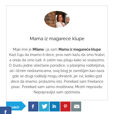
Mama iz magarece klupe
Moje ime je
Milena
i ja sam
Mama iz magareće klupe
.
Kad čuju da imamo 6 dece, prvo nam kažu da smo hrabri,
a onda da smo ludi. A zatim nas pitaju kako se snalazimo.
O životu jedne višečlane porodice, o pitanjima roditeljstva,
ali i ličnim nedoumicama, ovaj blog je zamišljen kao oaza
gde se drugi roditelji mogu ohrabriti, jer svi, koliko god
dece da imamo, prolazimo isto. Ponekad sam freelance
pisac. Ponekad sam samo revoltirana. Mrzim nepravdu.
Nepopravljivi sam optimista.
Podeli!