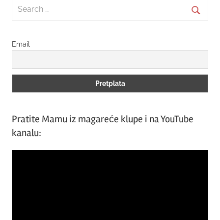
Search
for:
Searc
Email
Pratite Mamu iz magareće klupe i na YouTube
kanalu:
Video
Player