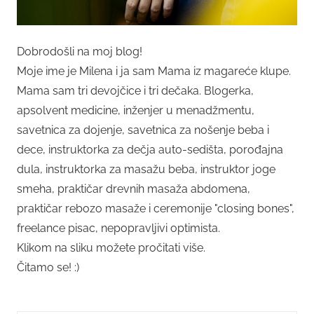
Dobrodošli na moj blog!
Moje ime je Milena i ja sam Mama iz magareće klupe.
Mama sam tri devojčice i tri dečaka. Blogerka,
apsolvent medicine, inženjer u menadžmentu,
savetnica za dojenje, savetnica za nošenje beba i
dece, instruktorka za dečja auto-sedišta, porođajna
dula, instruktorka za masažu beba, instruktor joge
smeha, praktičar drevnih masaža abdomena,
praktičar rebozo masaže i ceremonije "closing bones",
freelance pisac, nepopravljivi optimista.
Klikom na sliku možete pročitati više.
Čitamo se! :)