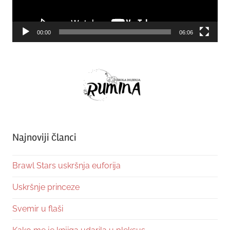
00:00
06:06
Najnoviji članci
Brawl Stars uskršnja euforija
Uskršnje princeze
Svemir u flaši