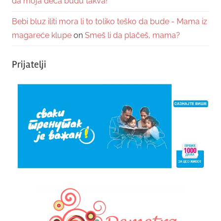
da moja deca budu takva!
Bebi bluz iliti mora li to toliko teško da bude - Mama iz
magareće klupe
on
Smeš li da plačeš, mama?
Prijatelji