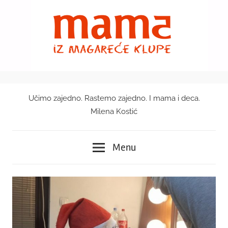
Skip
to
content
Učimo zajedno. Rastemo zajedno. I mama i deca.
Mama
Milena Kostić
iz
Menu
magareće
klupe