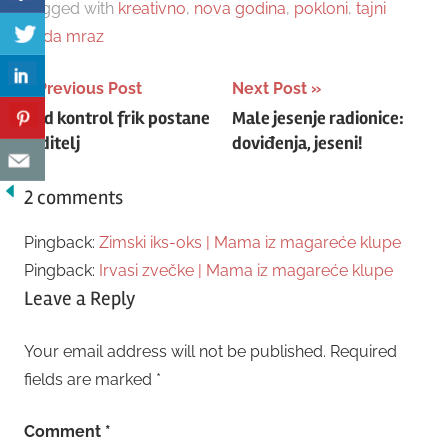
Tagged with
kreativno
,
nova godina
,
pokloni
,
tajni
deda mraz
Post
Previous Post
Next Post
Kad kontrol frik postane
Male jesenje radionice:
navigation
roditelj
doviđenja, jeseni!
2 comments
Pingback:
Zimski iks-oks | Mama iz magareće klupe
Pingback:
Irvasi zvečke | Mama iz magareće klupe
Leave a Reply
Your email address will not be published.
Required
fields are marked
*
Comment
*