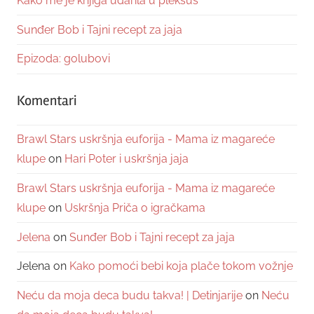
Kako me je knjiga udarila u pleksus
Sunđer Bob i Tajni recept za jaja
Epizoda: golubovi
Komentari
Brawl Stars uskršnja euforija - Mama iz magareće
klupe
on
Hari Poter i uskršnja jaja
Brawl Stars uskršnja euforija - Mama iz magareće
klupe
on
Uskršnja Priča o igračkama
Jelena
on
Sunđer Bob i Tajni recept za jaja
Jelena
on
Kako pomoći bebi koja plače tokom vožnje
Neću da moja deca budu takva! | Detinjarije
on
Neću