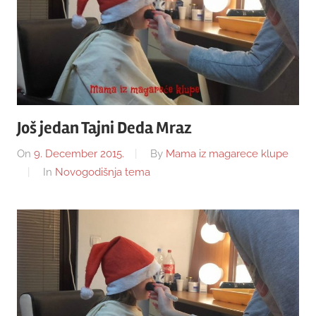
Još jedan Tajni Deda Mraz
On
9. December 2015.
By
Mama iz magarece klupe
In
Novogodišnja tema