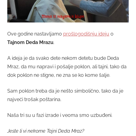
Ove godine nastavljamo
prošlogodišnju ideju
o
Tajnom Deda Mrazu
.
A ideja je da svako dete nekom detetu bude Deda
Mraz, da mu napravi i pošalje poklon, ali tajni, tako da
dok poklon ne stigne, ne zna se ko kome šalje.
Sam poklon treba da je nešto simbolično, tako da je
najveći trošak poštarina.
Naša tri su u fazi izrade i veoma smo uzbuđeni.
Jeste li vi nekome Tajni Deda Mraz?