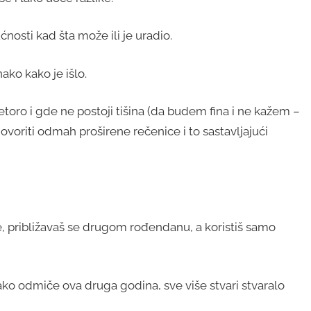
nosti kad šta može ili je uradio.
ako kako je išlo.
petoro i gde ne postoji tišina (da budem fina i ne kažem –
voriti odmah proširene rečenice i to sastavljajući
be, približavaš se drugom rođendanu, a koristiš samo
ako odmiče ova druga godina, sve više stvari stvaralo