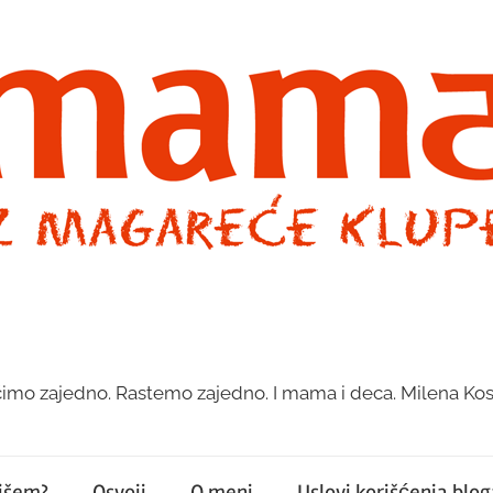
imo zajedno. Rastemo zajedno. I mama i deca. Milena Kos
pišem?
Osvoji
O meni
Uslovi korišćenja bloga