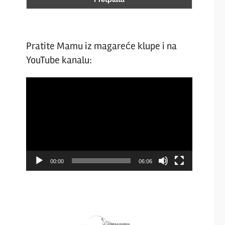
Pratite Mamu iz magareće klupe i na
YouTube kanalu:
Video
Player
00:00
06:06