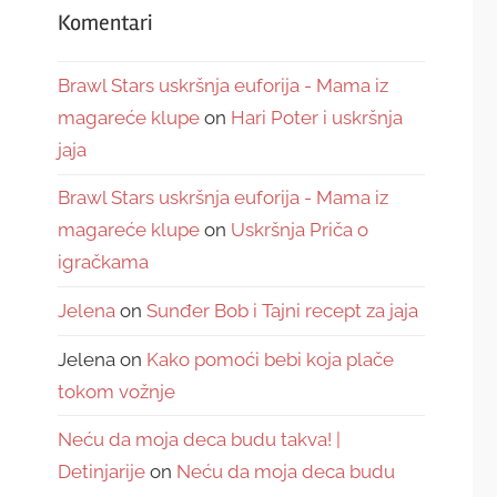
Komentari
Brawl Stars uskršnja euforija - Mama iz
magareće klupe
on
Hari Poter i uskršnja
jaja
Brawl Stars uskršnja euforija - Mama iz
magareće klupe
on
Uskršnja Priča o
igračkama
Jelena
on
Sunđer Bob i Tajni recept za jaja
Jelena
on
Kako pomoći bebi koja plače
tokom vožnje
Neću da moja deca budu takva! |
Detinjarije
on
Neću da moja deca budu