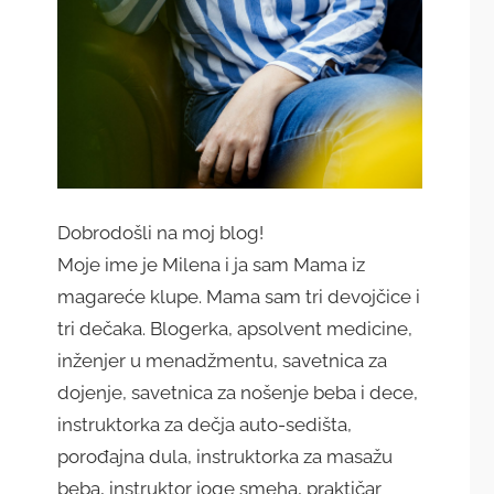
Dobrodošli na moj blog!
Moje ime je Milena i ja sam Mama iz
magareće klupe. Mama sam tri devojčice i
tri dečaka. Blogerka, apsolvent medicine,
inženjer u menadžmentu, savetnica za
dojenje, savetnica za nošenje beba i dece,
instruktorka za dečja auto-sedišta,
porođajna dula, instruktorka za masažu
beba, instruktor joge smeha, praktičar