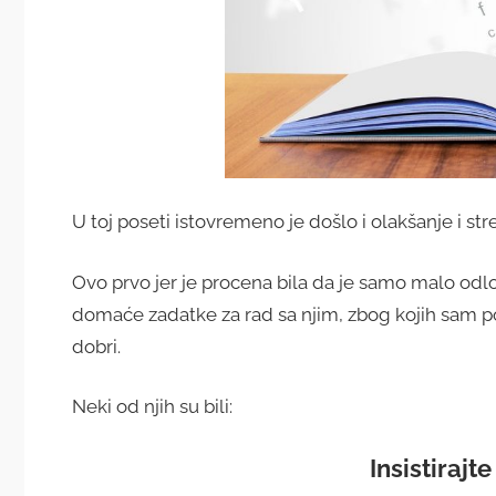
U toj poseti istovremeno je došlo i olakšanje i str
Ovo prvo jer je procena bila da je samo malo odlo
domaće zadatke za rad sa njim, zbog kojih sam po
dobri.
Neki od njih su bili:
Insistirajt