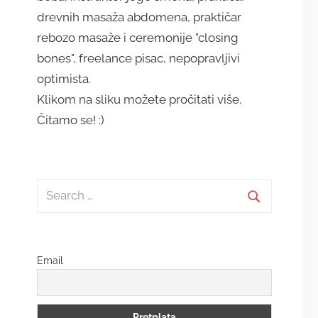
drevnih masaža abdomena, praktičar
rebozo masaže i ceremonije "closing
bones", freelance pisac, nepopravljivi
optimista.
Klikom na sliku možete pročitati više.
Čitamo se! :)
Search
for:
Search
Email