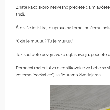
Znate kako skoro nesvesno pređete da mjaučete i
traži.
Što više insistirajte upravo na tome, pri čemu po
“Gde je muuuu? Tu je muuuu.”
Tek kad dete usvoji zvuke oglašavanja, počnete da
Pomoćni materijal za ovo: slikovnice za bebe sa sl
zovemo “bockalice”) sa figurama životinjama.