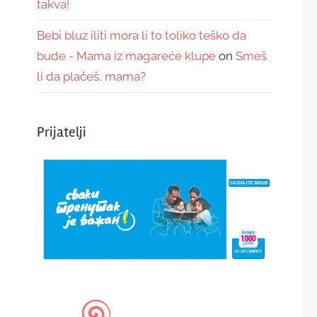
takva!
Bebi bluz iliti mora li to toliko teško da
bude - Mama iz magareće klupe
on
Smeš
li da plačeš, mama?
Prijatelji