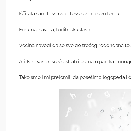
Iščitala sam tekstova i tekstova na ovu temu.
Foruma, saveta, tuđih iskustava.
Većina navodi da se sve do trećeg rođendana tol
Ali, kad vas pokreće strah i pomalo panika, mno
Tako smo i mi prelomili da posetimo logopeda i č