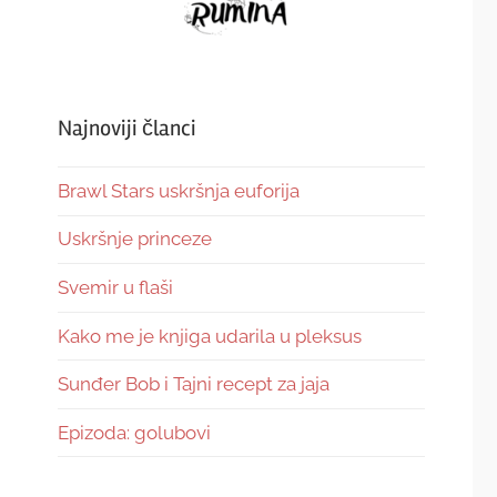
Najnoviji članci
Brawl Stars uskršnja euforija
Uskršnje princeze
Svemir u flaši
Kako me je knjiga udarila u pleksus
Sunđer Bob i Tajni recept za jaja
Epizoda: golubovi