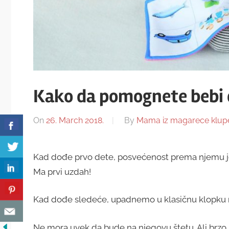
Kako da pomognete bebi 
On
26. March 2018.
By
Mama iz magarece klup
Kad dođe prvo dete, posvećenost prema njemu je u 
Ma prvi uzdah!
Kad dođe sledeće, upadnemo u klasičnu klopku r
Ne mora uvek da bude na njegovu štetu. Ali brzo s