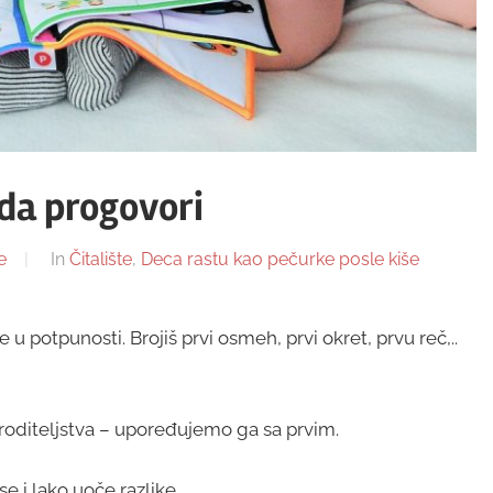
da progovori
e
In
Čitalište
,
Deca rastu kao pečurke posle kiše
potpunosti. Brojiš prvi osmeh, prvi okret, prvu reč,..
oditeljstva – upoređujemo ga sa prvim.
e i lako uoče razlike.