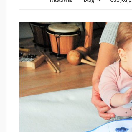
iz
magareće
klupe