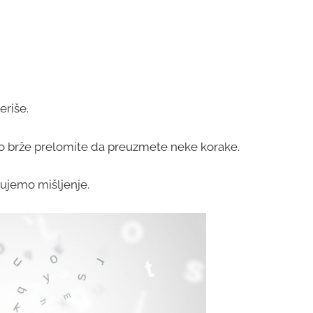
eriše.
go brže prelomite da preuzmete neke korake.
ujemo mišljenje.