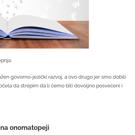
epnja.
žen govorno-jezički razvoj, a ovo drugo jer smo dobili
čela da strepim da li ćemo biti dovoljno posvećeni i
e na onomatopeji