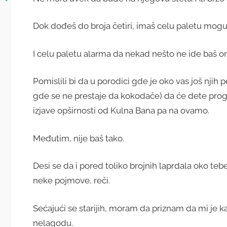
Dok dođeš do broja četiri, imaš celu paletu moguć
I celu paletu alarma da nekad nešto ne ide baš on
Pomislili bi da u porodici gde je oko vas još njih 
gde se ne prestaje da kokodače) da će dete progo
izjave opširnosti od Kulna Bana pa na ovamo.
Međutim, nije baš tako.
Desi se da i pored toliko brojnih laprdala oko te
neke pojmove, reči.
Sećajući se starijih, moram da priznam da mi je k
nelagodu.