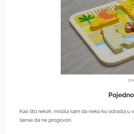
izv
Pojednos
Kao što rekoh, mislila sam da neko ko odrasta u vel
šanse da ne progovori.