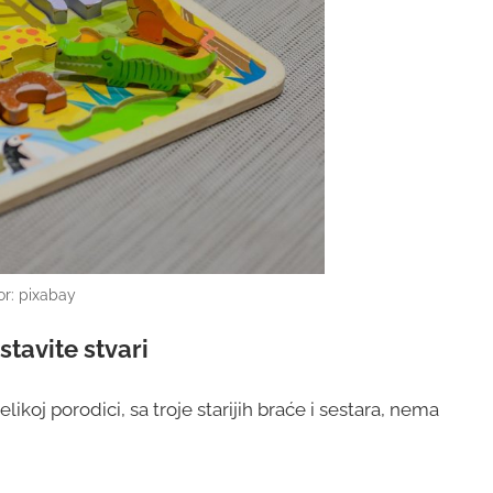
or: pixabay
tavite stvari
ikoj porodici, sa troje starijih braće i sestara, nema