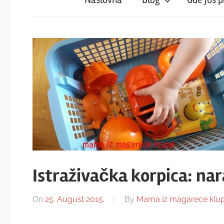
iz
magareće
klupe
Istraživačka korpica: na
On
25. August 2015.
By
Mama iz magarece klu