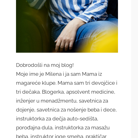
Dobrodošli na moj blog!
Moje ime je Milena i ja sam Mama iz
magareće klupe. Mama sam tri devojčice i
tri dečaka. Blogerka, apsolvent medicine,
inženjer u menadžmentu, savetnica za
dojenje, savetnica za nošenje beba i dece,
instruktorka za dečja auto-sedišta,
porođajna dula, instruktorka za masažu
beba, instruktor joge smeha, praktičar