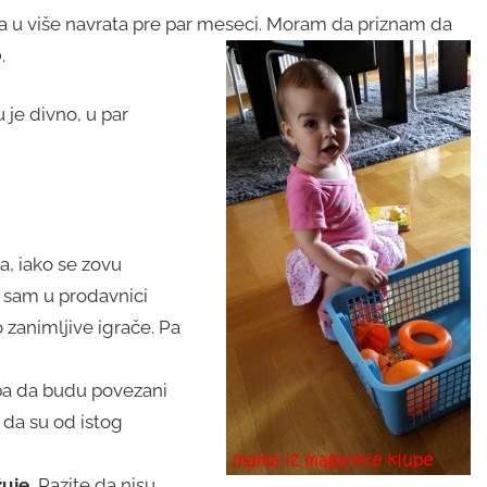
a u više navrata pre par meseci. Moram da priznam da
o
.
u je divno, u par
a, iako se zovu
a sam u prodavnici
 zanimljive igrače. Pa
eba da budu povezani
da su od istog
uje.
Pazite da nisu