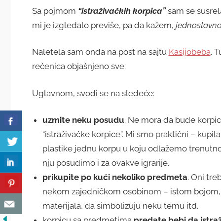
Sa pojmom
“istraživačkih korpica”
sam se susrel
mi je izgledalo previše, pa da kažem,
jednostavn
Naletela sam onda na post na sajtu
Kasijobeba
. T
rečenica objašnjeno sve.
Uglavnom, svodi se na sledeće:
uzmite neku posudu
. Ne mora da bude korpic
“istraživačke korpice”. Mi smo praktični – kupil
plastike jednu korpu u koju odlažemo trenutno
nju posudimo i za ovakve igrarije.
prikupite po kući nekoliko predmeta
. Oni tr
nekom zajedničkom osobinom – istom bojom, 
materijala, da simbolizuju neku temu itd.
korpicu sa predmetima
predate bebi da istraž