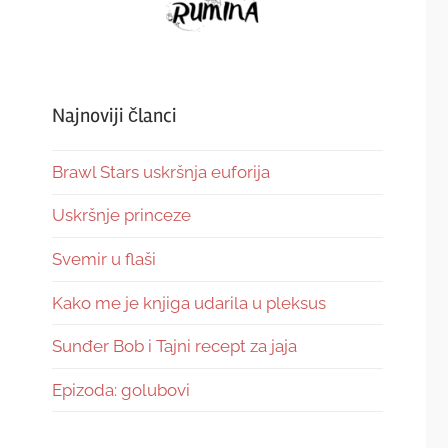
Najnoviji članci
Brawl Stars uskršnja euforija
Uskršnje princeze
Svemir u flaši
Kako me je knjiga udarila u pleksus
Sunđer Bob i Tajni recept za jaja
Epizoda: golubovi