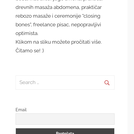
drevnih masaža abdomena, praktičar
rebozo masaže i ceremonije "closing
bones", freelance pisac, nepopravljivi
optimista.
Klikom na sliku možete pročitati više.
Čitamo se! :)
Search
for:
Search
Email