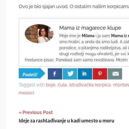
Ovo je bio sjajan uvod. O ostalim našim korpica
Mama iz magarece klupe
Moje ime je
Milena
i ja sam
Mama iz 
smo hrabri, a onda da smo ludi. A zat
porodice, o pitanjima roditeljstva, a
drugi roditelji mogu ohrabriti, jer s
freelance pisac. Ponekad sam samo revoltirana. Mrzim 
Podeli!
Tagged with
boje
,
čula
,
istraživačka korpica
,
montes
meseci
Post
Previous Post
Ideje za rashlađivanje u kadi umesto u moru
navigation