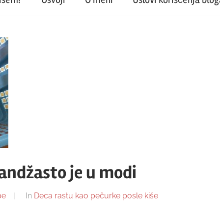
randžasto je u modi
pe
In
Deca rastu kao pečurke posle kiše