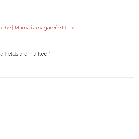
 bebe | Mama iz magareće klupe
d fields are marked
*