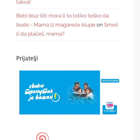
takva!
Bebi bluz iliti mora li to toliko teško da
bude - Mama iz magareće klupe
on
Smeš
li da plačeš, mama?
Prijatelji