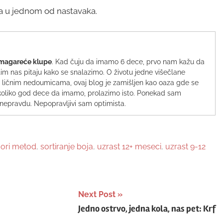
ma u jednom od nastavaka.
magareće klupe
. Kad čuju da imamo 6 dece, prvo nam kažu da
im nas pitaju kako se snalazimo. O životu jedne višečlane
li i ličnim nedoumicama, ovaj blog je zamišljen kao oaza gde se
vi, koliko god dece da imamo, prolazimo isto. Ponekad sam
nepravdu. Nepopravljivi sam optimista.
ori metod
,
sortiranje boja
,
uzrast 12+ meseci
,
uzrast 9-12
Next Post
Jedno ostrvo, jedna kola, nas pet: Krf