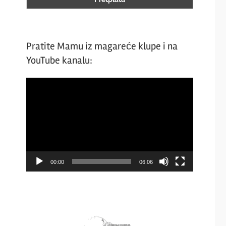
Pratite Mamu iz magareće klupe i na
YouTube kanalu:
Video
Player
00:00
06:06