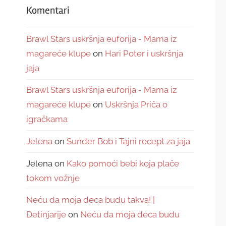
Komentari
Brawl Stars uskršnja euforija - Mama iz
magareće klupe
on
Hari Poter i uskršnja
jaja
Brawl Stars uskršnja euforija - Mama iz
magareće klupe
on
Uskršnja Priča o
igračkama
Jelena
on
Sunđer Bob i Tajni recept za jaja
Jelena
on
Kako pomoći bebi koja plače
tokom vožnje
Neću da moja deca budu takva! |
Detinjarije
on
Neću da moja deca budu