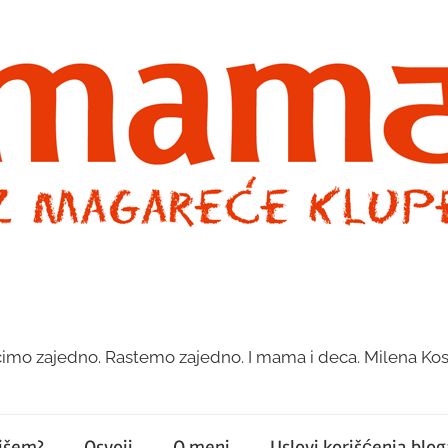
imo zajedno. Rastemo zajedno. I mama i deca. Milena Kos
pišem?
Osvoji
O meni
Uslovi korišćenja bloga