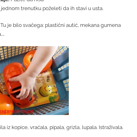
 jednom trenutku poželeti da ih stavi u usta.
. Tu je bilo svačega: plastični autić, mekana gumena
a,…
 iz kopice, vraćala, pipala, grizla, lupala. Istraživala.