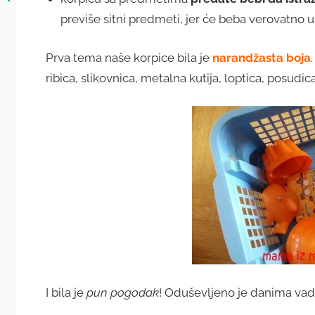
previše sitni predmeti, jer će beba verovatno u
Prva tema naše korpice bila je
narandžasta boja
ribica, slikovnica, metalna kutija, loptica, posudic
I bila je
pun pogodak
! Oduševljeno je danima vadila