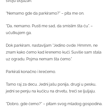
svoju bojazan.
“Nemamo gde da parkiramo?” – pita me on.
“Da, nemamo. Pusti me sad, da smislim šta ću”. –
ućutkujem ga.
Dok parkiram, nastavljam “Jedino ovde. Hmmm, ne
znam kako ćemo kad krenemo kući. Suviše sam stala
uz ogradu. Pojma nemam šta ćemo.”
Parkirali konačno i krećemo.
Tamo raj za decu. Jedni jašu ponija, drugi u pesku,
jedni se penju na kućicu na drvetu, treći se ljuljaju.
“Dobro, gde ćemo?” – pitam svog mladog gospodina.