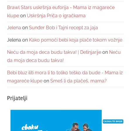
Brawl Stars uskršnja euforija - Mama iz magareće
klupe
on
Uskršnja Priča o igračkama
Jelena
on
Sunđer Bob i Tajni recept za jaja
Jelena
on
Kako pomoći bebi koja plače tokom vožnje
Neću da moja deca budu takva! | Detinjarije
on
Neću
da moja deca budu takva!
Bebi bluz iliti mora li to toliko teško da bude - Mama iz
magareće klupe
on
Smeš li da plačeš, mama?
Prijatelji