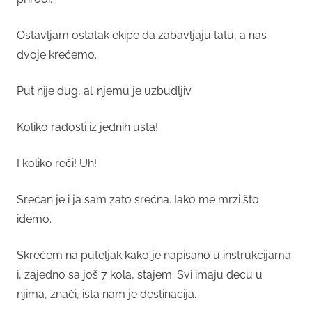
Ostavljam ostatak ekipe da zabavljaju tatu, a nas
dvoje krećemo.
Put nije dug, al’ njemu je uzbudljiv.
Koliko radosti iz jednih usta!
I koliko reči! Uh!
Srećan je i ja sam zato srećna. Iako me mrzi što
idemo.
Skrećem na puteljak kako je napisano u instrukcijama
i, zajedno sa još 7 kola, stajem. Svi imaju decu u
njima, znači, ista nam je destinacija.