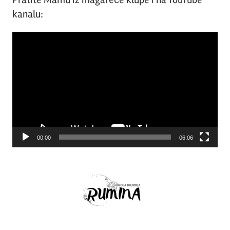
kanalu:
Video
Player
00:00
06:06