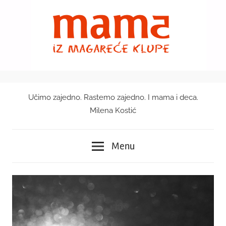
Skip
to
content
Učimo zajedno. Rastemo zajedno. I mama i deca.
Mama
Milena Kostić
iz
Menu
magareće
klupe