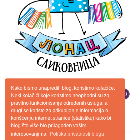
Kako bismo unapredili blog, koristimo kolačiće.
Neki kolačići koje koristimo neophodni su za
pravilno funkcionisanje određenih usluga, a
drugi se koriste za prikupljanje informacija o
korišćenju internet stranice (statistiku) kako bi
blog što više bio prilagođen vašim
interesovanjima.
Politika privatnosti bloga