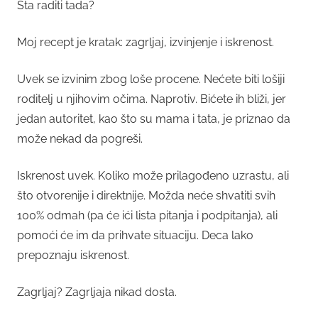
Šta raditi tada?
Moj recept je kratak: zagrljaj, izvinjenje i iskrenost.
Uvek se izvinim zbog loše procene. Nećete biti lošiji
roditelj u njihovim očima. Naprotiv. Bićete ih bliži, jer
jedan autoritet, kao što su mama i tata, je priznao da
može nekad da pogreši.
Iskrenost uvek. Koliko može prilagođeno uzrastu, ali
što otvorenije i direktnije. Možda neće shvatiti svih
100% odmah (pa će ići lista pitanja i podpitanja), ali
pomoći će im da prihvate situaciju. Deca lako
prepoznaju iskrenost.
Zagrljaj? Zagrljaja nikad dosta.