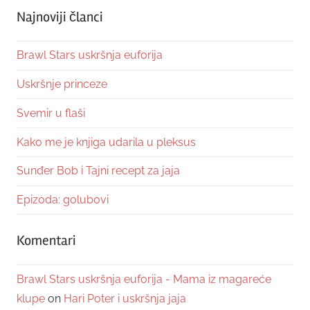
Najnoviji članci
Brawl Stars uskršnja euforija
Uskršnje princeze
Svemir u flaši
Kako me je knjiga udarila u pleksus
Sunđer Bob i Tajni recept za jaja
Epizoda: golubovi
Komentari
Brawl Stars uskršnja euforija - Mama iz magareće
klupe
on
Hari Poter i uskršnja jaja