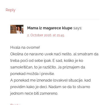
Reply
Mama iz magarece klupe
says:
2. October 2016. at 21:45
Hvala na ovome!
Okolina će naravno uvek naći nešto, al smatram da
treba poći od sebe ipak. E sad, koliko je ko
samokritičan, to je različito. Ja priznajem da
ponekad možda i previše.
A ponekad me iznenade (ovakve) situacije, kad
previdim kako je deci. Nadam se da to stvarno
jednom neće biti zamereno.