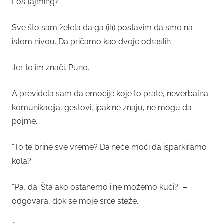
Loš tajming?
Sve što sam želela da ga (ih) postavim da smo na
istom nivou. Da pričamo kao dvoje odraslih
Jer to im znači. Puno.
A previdela sam da emocije koje to prate, neverbalna
komunikacija, gestovi, ipak ne znaju, ne mogu da
pojme.
“To te brine sve vreme? Da neće moći da isparkiramo
kola?”
“Pa, da. Šta ako ostanemo i ne možemo kući?” –
odgovara, dok se moje srce steže.