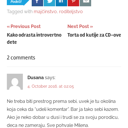
Podeli!
Tagged with
majčinstvo
,
roditeljstvo
Post
Previous Post
Next Post
Kako odrasta introvertno
Torta od kutije za CD-ove
navigation
dete
2 comments
Dusana
says:
4. October 2016. at 02:05
Ne treba biti prestrog prema sebi, uvek je tu okolina
koja ceka da “udeli komentar”. Bar ja tako sebi kazem.
Ako je neko dobar u dusi i trudi se za svoju porodicu,
deca ne zameraju. Sve pohvale Milena.