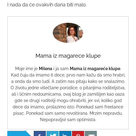
I nada da će ovakvih dana biti malo.
Mama iz magarece klupe
Moje ime je
Milena
i ja sam
Mama iz magareće klupe
.
Kad čuju da imamo 6 dece, prvo nam kažu da smo hrabri,
a onda da smo ludi. A zatim nas pitaju kako se snalazimo.
O životu jedne višečlane porodice, o pitanjima roditeljstva,
ali i ličnim nedoumicama, ovaj blog je zamišljen kao oaza
gde se drugi roditelji mogu ohrabriti, jer svi, koliko god
dece da imamo, prolazimo isto. Ponekad sam freelance
pisac. Ponekad sam samo revoltirana. Mrzim nepravdu.
Nepopravljivi sam optimista.