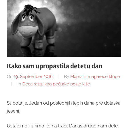
Kako sam upropastila detetu dan
On
19. September 2016.
By
Mama iz magarece klupe
In
Deca rastu kao pečurke posle kiše
Subota je. Jedan od poslednjih lepih dana pre dolaska
jeseni.
Ustajemo i jurimo ko na traci. Danas drugo nam dete