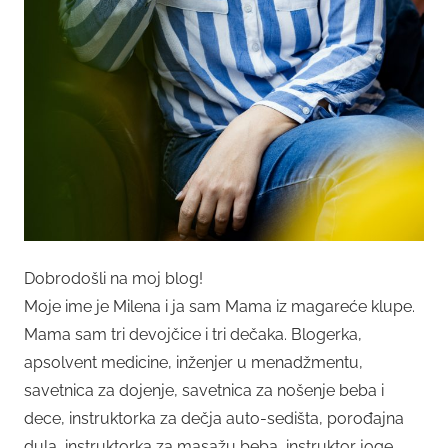
Dobrodošli na moj blog!
Moje ime je Milena i ja sam Mama iz magareće klupe.
Mama sam tri devojčice i tri dečaka. Blogerka,
apsolvent medicine, inženjer u menadžmentu,
savetnica za dojenje, savetnica za nošenje beba i
dece, instruktorka za dečja auto-sedišta, porođajna
dula, instruktorka za masažu beba, instruktor joge