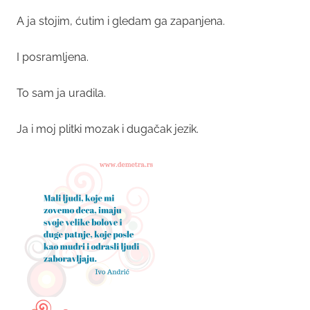
A ja stojim, ćutim i gledam ga zapanjena.
I posramljena.
To sam ja uradila.
Ja i moj plitki mozak i dugačak jezik.