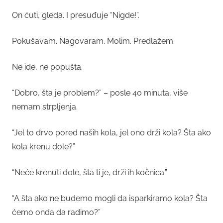
On ćuti, gleda. I presuđuje “Nigde!”.
Pokušavam. Nagovaram. Molim. Predlažem.
Ne ide, ne popušta.
“Dobro, šta je problem?” – posle 40 minuta, više
nemam strpljenja.
“Jel to drvo pored naših kola, jel ono drži kola? Šta ako
kola krenu dole?”
“Neće krenuti dole, šta ti je, drži ih kočnica.”
“A šta ako ne budemo mogli da isparkiramo kola? Šta
ćemo onda da radimo?”