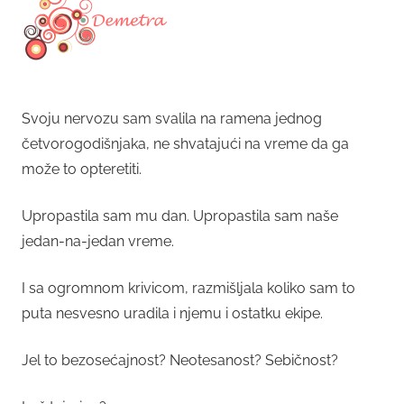
Svoju nervozu sam svalila na ramena jednog
četvorogodišnjaka, ne shvatajući na vreme da ga
može to opteretiti.
Upropastila sam mu dan. Upropastila sam naše
jedan-na-jedan vreme.
I sa ogromnom krivicom, razmišljala koliko sam to
puta nesvesno uradila i njemu i ostatku ekipe.
Jel to bezosećajnost? Neotesanost? Sebičnost?