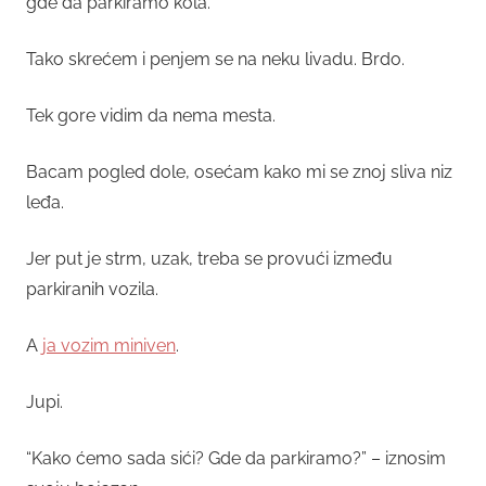
gde da parkiramo kola.
Tako skrećem i penjem se na neku livadu. Brdo.
Tek gore vidim da nema mesta.
Bacam pogled dole, osećam kako mi se znoj sliva niz
leđa.
Jer put je strm, uzak, treba se provući između
parkiranih vozila.
A
ja vozim miniven
.
Jupi.
“Kako ćemo sada sići? Gde da parkiramo?” – iznosim