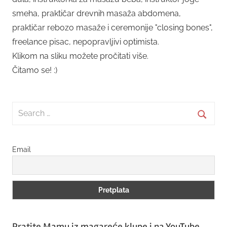
smeha, praktičar drevnih masaža abdomena,
praktičar rebozo masaže i ceremonije "closing bones",
freelance pisac, nepopravljivi optimista.
Klikom na sliku možete pročitati više.
Čitamo se! :)
Search
for:
Searc
Email
Pratite Mamu iz magareće klupe i na YouTube