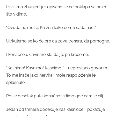
I svi smo zbunjeni jer opisano se ne poklapa sa onim
što vidimo.
“Ovuda ne može. Ko zna kako ćemo sada naći.”
Utrkujemo se ko će pre da zove trenera, da pomogne.
I konačno uklavirimo šta dalje, pa krećemo.
“Kasnimo! Kasnimo! Kasnimo!” – neprestano govorim.
To me inače jako nervira i moje raspoloženje je
splasnulo.
Posle desetak puta konačno vidimo gde nam je cilj.
Jedan od trenera dočekuje nas kasnioce, i pokazuje