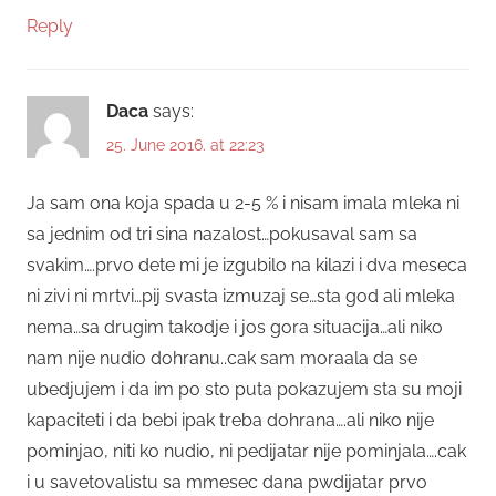
Reply
Daca
says:
25. June 2016. at 22:23
Ja sam ona koja spada u 2-5 % i nisam imala mleka ni
sa jednim od tri sina nazalost…pokusaval sam sa
svakim….prvo dete mi je izgubilo na kilazi i dva meseca
ni zivi ni mrtvi…pij svasta izmuzaj se…sta god ali mleka
nema…sa drugim takodje i jos gora situacija…ali niko
nam nije nudio dohranu..cak sam moraala da se
ubedjujem i da im po sto puta pokazujem sta su moji
kapaciteti i da bebi ipak treba dohrana….ali niko nije
pominjao, niti ko nudio, ni pedijatar nije pominjala….cak
i u savetovalistu sa mmesec dana pwdijatar prvo