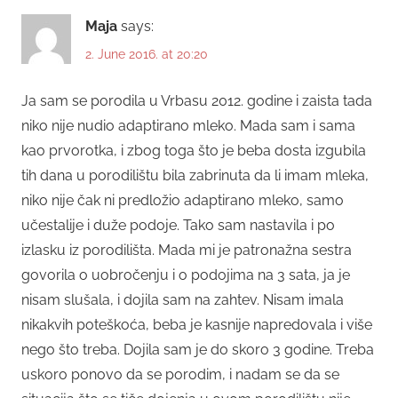
Maja
says:
2. June 2016. at 20:20
Ja sam se porodila u Vrbasu 2012. godine i zaista tada
niko nije nudio adaptirano mleko. Mada sam i sama
kao prvorotka, i zbog toga što je beba dosta izgubila
tih dana u porodilištu bila zabrinuta da li imam mleka,
niko nije čak ni predložio adaptirano mleko, samo
učestalije i duže podoje. Tako sam nastavila i po
izlasku iz porodilišta. Mada mi je patronažna sestra
govorila o uobročenju i o podojima na 3 sata, ja je
nisam slušala, i dojila sam na zahtev. Nisam imala
nikakvih poteškoća, beba je kasnije napredovala i više
nego što treba. Dojila sam je do skoro 3 godine. Treba
uskoro ponovo da se porodim, i nadam se da se