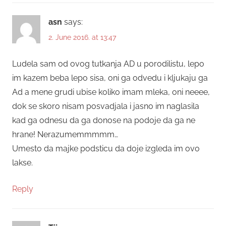
asn
says:
2. June 2016. at 13:47
Ludela sam od ovog tutkanja AD u porodilistu, lepo
im kazem beba lepo sisa, oni ga odvedu i kljukaju ga
Ad a mene grudi ubise koliko imam mleka, oni neeee,
dok se skoro nisam posvadjala i jasno im naglasila
kad ga odnesu da ga donose na podoje da ga ne
hrane! Nerazumemmmmm…
Umesto da majke podsticu da doje izgleda im ovo
lakse.
Reply