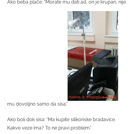
Ako beba plače: “Morate mu dati ad, on je krupan, nije
mu dovoljno samo da sisa.”
Ako boli dok sisa: “Ma kupite silikonske bradavice.
Kakve veze ima? To ne pravi problem.”