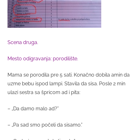
Scena druga.
Mesto odigravanja: porodilište.
Mama se porodila pre 5 sati. Konačno dobila amin da
uzme bebu ispod lampi. Stavila da sisa. Posle 2 min
ulazi sestra sa špricom ad i pita:
– „Da damo malo ad?”
– „Pa sad smo počeli da sisamo.”