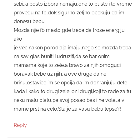
sebi…a posto izbora nemaju,one to puste i to vreme
provedu na fb,dok sigurno zeljno ocekuju da im
donesu bebu.
Mozda nije fb mesto gde treba da trose energiju
ako
je vec nakon porodjaja imaju,nego se mozda treba
na sav glas buniti i udruziti,da se bar onim
mamama koje to zele,a bravo za njih,omoguci
boravak bebe uz njih. a ove druge da ne
brinu,ostavice im se opcija da im dohranjuju dete
kada i kako to drugi zele. oni drugi,koji to rade za tu
neku malu platu,pa svoj posao bas i ne vole…a vi
mame prst na celo.Sta je za vasu bebu lepse?!
Reply