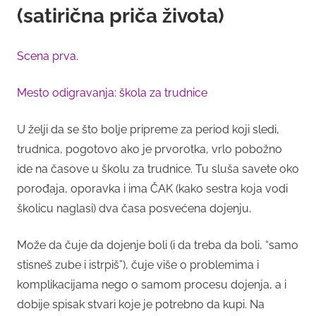
(satirična priča života)
Scena prva.
Mesto odigravanja: škola za trudnice
U želji da se što bolje pripreme za period koji sledi,
trudnica, pogotovo ako je prvorotka, vrlo pobožno
ide na časove u školu za trudnice. Tu sluša savete oko
porođaja, oporavka i ima ČAK (kako sestra koja vodi
školicu naglasi) dva časa posvećena dojenju.
Može da čuje da dojenje boli (i da treba da boli, “samo
stisneš zube i istrpiš”), čuje više o problemima i
komplikacijama nego o samom procesu dojenja, a i
dobije spisak stvari koje je potrebno da kupi. Na