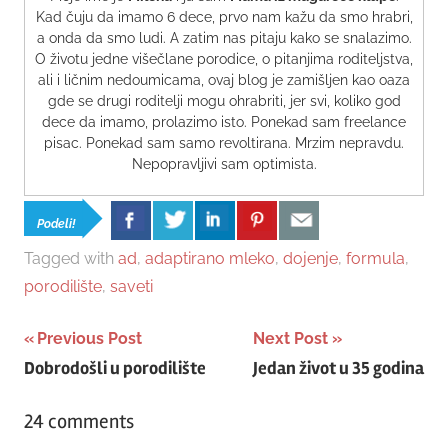
Kad čuju da imamo 6 dece, prvo nam kažu da smo hrabri,
a onda da smo ludi. A zatim nas pitaju kako se snalazimo.
O životu jedne višečlane porodice, o pitanjima roditeljstva,
ali i ličnim nedoumicama, ovaj blog je zamišljen kao oaza
gde se drugi roditelji mogu ohrabriti, jer svi, koliko god
dece da imamo, prolazimo isto. Ponekad sam freelance
pisac. Ponekad sam samo revoltirana. Mrzim nepravdu.
Nepopravljivi sam optimista.
Podeli!
Tagged with
ad
,
adaptirano mleko
,
dojenje
,
formula
,
porodilište
,
saveti
Post
Previous Post
Next Post
Dobrodošli u porodilište
Jedan život u 35 godina
navigation
24 comments