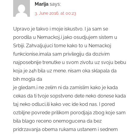
Marija
says:
3. June 2016. at 00:23
Upravo je takvo i moje iskustvo. I ja sam se
porodila u Nemackoj,i jako osudjujem sistem u
Srbiji. Zahvaljujuci tome kako to u Nemackoj
funkcionise,imala sam privilegiju da dozivim
najposebnije trenutke u svom zivotu uz svoju bebu
koja je 24h bila uz mene. nisam oka sklapala da
bih mogla da
je gledam,i ne zelim ni da zamislim kako je kada
cekas da ti tvoje sopstveno dete neko donese kada
taj neko odluci,ili kako vec ide kod nas. I pored
ozbiljne povrede prilikom porodjaja zbog koje sam
bila blago receno onemogucena da bez
pridrzavanja obema rukama ustanem i sednem