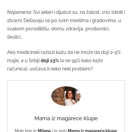
Napomena:
Svi akteri i dijalozi su, na žalost, vrlo istiniti i
stvarni. Dešavaju se po svim mestima i gradovima, u
svakom porodilištu, domu zdravlja, prodavnici,
školici…
Ako medicinski razlozi kažu da ne može da doji 2-5%
majki, a u Srbiji
doji 13%
(a ne 95% kako kaže
računica), uočava li neko neki problem?
Mama iz magarece klupe
Moje ime je
Milena
i ja sam
Mama iz magareće klupe
.