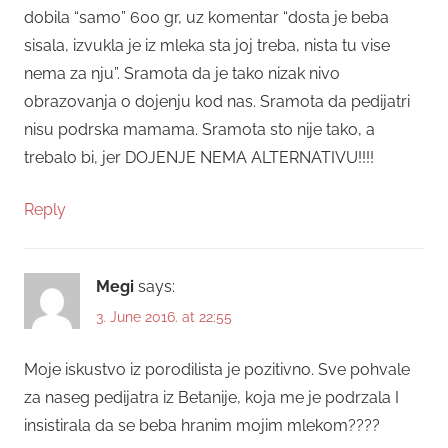
dobila “samo” 600 gr, uz komentar “dosta je beba
sisala, izvukla je iz mleka sta joj treba, nista tu vise
nema za nju”. Sramota da je tako nizak nivo
obrazovanja o dojenju kod nas. Sramota da pedijatri
nisu podrska mamama. Sramota sto nije tako, a
trebalo bi, jer DOJENJE NEMA ALTERNATIVU!!!!
Reply
Megi
says:
3. June 2016. at 22:55
Moje iskustvo iz porodilista je pozitivno. Sve pohvale
za naseg pedijatra iz Betanije, koja me je podrzala I
insistirala da se beba hranim mojim mlekom????