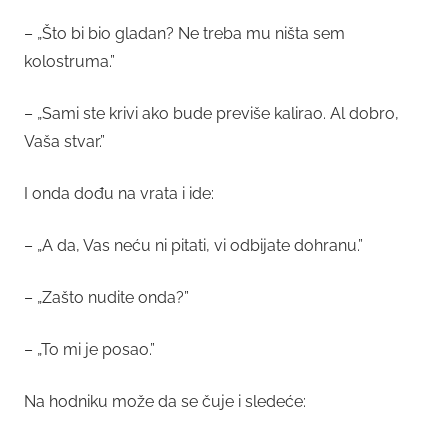
– „Što bi bio gladan? Ne treba mu ništa sem
kolostruma.”
– „Sami ste krivi ako bude previše kalirao. Al dobro,
Vaša stvar.”
I onda dođu na vrata i ide:
– „A da, Vas neću ni pitati, vi odbijate dohranu.”
– „Zašto nudite onda?”
– „To mi je posao.”
Na hodniku može da se čuje i sledeće: