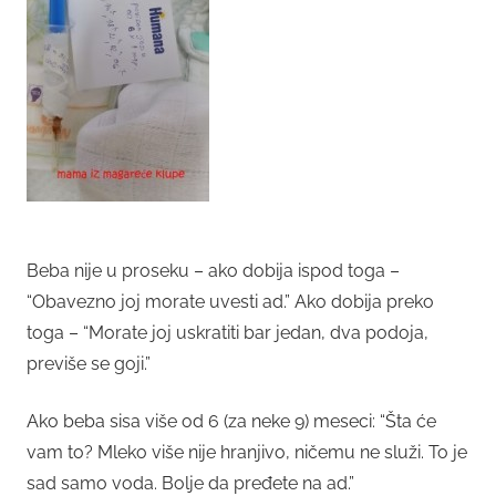
Beba nije u proseku – ako dobija ispod toga –
“Obavezno joj morate uvesti ad.” Ako dobija preko
toga – “Morate joj uskratiti bar jedan, dva podoja,
previše se goji.”
Ako beba sisa više od 6 (za neke 9) meseci: “Šta će
vam to? Mleko više nije hranjivo, ničemu ne služi. To je
sad samo voda. Bolje da pređete na ad.”