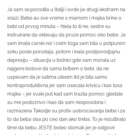
Ja sam se.porodila u Italiji i ovde jw drugi ekstrwm na
snazi. Bebe au sve vreme s mamom i majka brine o
bebi od prvog minuta – htela to ili ne, sestre su
instruirane da oklevaju da pruze pomoc oko bebe. Ja
sam imala carski rez i osim toga sam bila u potpunon
soku posle porodaja, potom i inala postporodjajnu
depresiju – situacija u bolnici gde sam morala uz
najgore bolove da sama bribem o bebi, da ne
uspevam da je satima utesim itd je bila samo
kontraproduktivna jer sam osecala krivicu i kao losa
majka – jer svaki put kad sam trazila pomoc gledale
su me podozrivo i kao da sam nesposobna i
razmazena Takodje su protiv uobrocavanja bebe i za
to da beba sisa po ceo dan ako treba. To je rezultiralo
time da bebu JESTE boleo stomak jer je odgovir