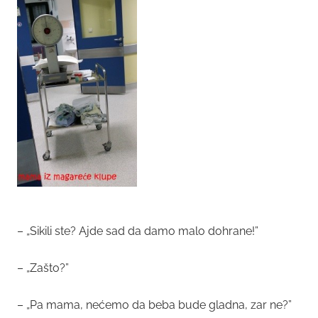
– „Sikili ste? Ajde sad da damo malo dohrane!”
– „Zašto?”
– „Pa mama, nećemo da beba bude gladna, zar ne?”