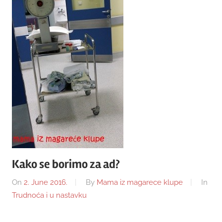
Kako se borimo za ad?
On
2. June 2016.
By
Mama iz magarece klupe
In
Trudnoća i u nastavku