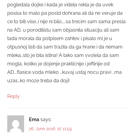
pogledala dojke i kada je videla rekla je da uvek
posisa to malo pa posld dohrana ali da ne veruje da
ce to biti vise…i nije ni bilo…..sa trecim sam sama presla
na AD, u porodilistu sam objasnila situaciju ali sam
tada morala da potpisem zahtev i pisalo mi je u
otpusnoj listi da sam trazila da ga hrane i da nemam
mleka…sto je bila istina! A tako sam vvolela da sam
mogla, koliko je dojenje prakticnije i jeftinije od
AD….flasice voda mleko …kuvaj ustaj nocu pravi …ma
uzas…ko moze treba da doji!
Reply
Ema
says:
26. June 2016. at 11:59