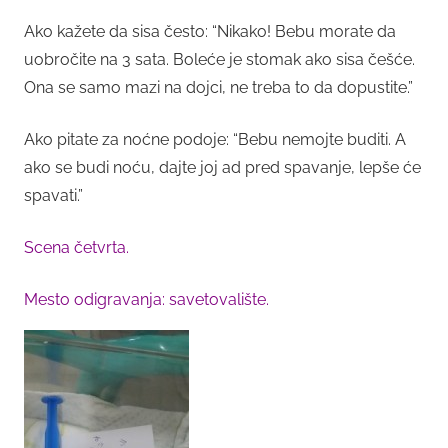
Ako kažete da sisa često: “Nikako! Bebu morate da
uobročite na 3 sata. Boleće je stomak ako sisa češće.
Ona se samo mazi na dojci, ne treba to da dopustite.”
Ako pitate za noćne podoje: “Bebu nemojte buditi. A
ako se budi noću, dajte joj ad pred spavanje, lepše će
spavati.”
Scena četvrta.
Mesto odigravanja: savetovalište.