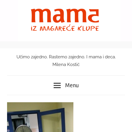
Skip
to
content
Učimo zajedno. Rastemo zajedno. I mama i deca.
Mama
Milena Kostić
iz
Menu
magareće
klupe