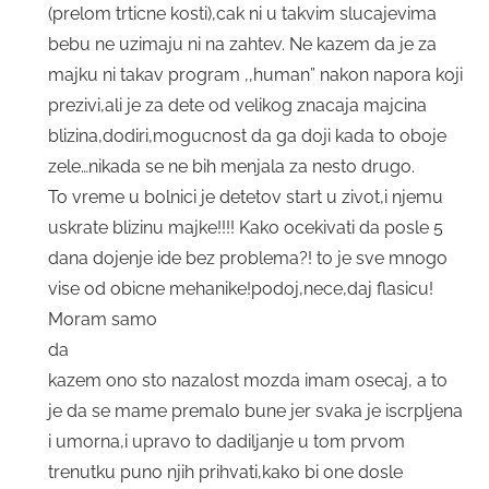
(prelom trticne kosti),cak ni u takvim slucajevima
bebu ne uzimaju ni na zahtev. Ne kazem da je za
majku ni takav program ,,human” nakon napora koji
prezivi,ali je za dete od velikog znacaja majcina
blizina,dodiri,mogucnost da ga doji kada to oboje
zele…nikada se ne bih menjala za nesto drugo.
To vreme u bolnici je detetov start u zivot,i njemu
uskrate blizinu majke!!!! Kako ocekivati da posle 5
dana dojenje ide bez problema?! to je sve mnogo
vise od obicne mehanike!podoj,nece,daj flasicu!
Moram samo
da
kazem ono sto nazalost mozda imam osecaj, a to
je da se mame premalo bune jer svaka je iscrpljena
i umorna,i upravo to dadiljanje u tom prvom
trenutku puno njih prihvati,kako bi one dosle