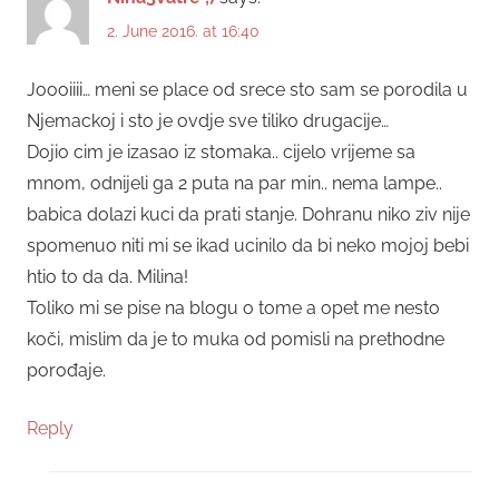
2. June 2016. at 16:40
Joooiiii… meni se place od srece sto sam se porodila u
Njemackoj i sto je ovdje sve tiliko drugacije…
Dojio cim je izasao iz stomaka.. cijelo vrijeme sa
mnom, odnijeli ga 2 puta na par min.. nema lampe..
babica dolazi kuci da prati stanje. Dohranu niko ziv nije
spomenuo niti mi se ikad ucinilo da bi neko mojoj bebi
htio to da da. Milina!
Toliko mi se pise na blogu o tome a opet me nesto
koči, mislim da je to muka od pomisli na prethodne
porođaje.
Reply