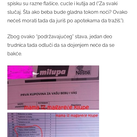
spisku su razne flašice, cucle i kutija ad (“Za svaki
slučaj. Šta ako beba bude gladna tokom noći? Ovako
nećeš morati tada da juriš po apotekama da tražiš.”).
Zbog ovako “podržavajućeg” stava, jedan deo
trudnica tada odluči da sa dojenjem neće da se
bakće.