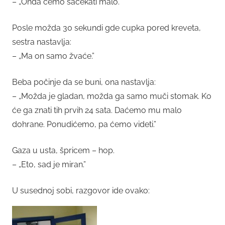
– „Onda ćemo sačekati malo.”
Posle možda 30 sekundi gde cupka pored kreveta,
sestra nastavlja:
– „Ma on samo žvaće.”
Beba počinje da se buni, ona nastavlja:
– „Možda je gladan, možda ga samo muči stomak. Ko
će ga znati tih prvih 24 sata. Daćemo mu malo
dohrane. Ponudićemo, pa ćemo videti.”
Gaza u usta, špricem – hop.
– „Eto, sad je miran.”
U susednoj sobi, razgovor ide ovako: