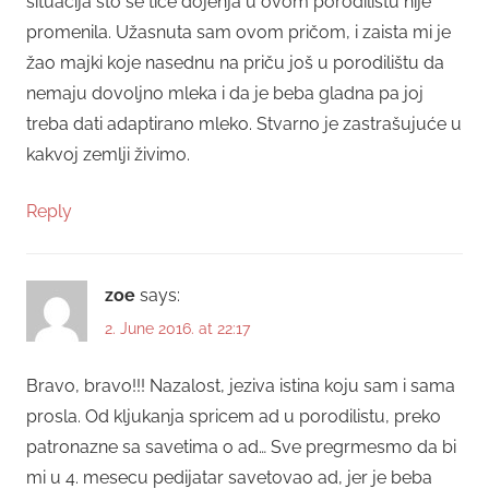
situacija što se tiče dojenja u ovom porodilištu nije
promenila. Užasnuta sam ovom pričom, i zaista mi je
žao majki koje nasednu na priču još u porodilištu da
nemaju dovoljno mleka i da je beba gladna pa joj
treba dati adaptirano mleko. Stvarno je zastrašujuće u
kakvoj zemlji živimo.
Reply
zoe
says:
2. June 2016. at 22:17
Bravo, bravo!!! Nazalost, jeziva istina koju sam i sama
prosla. Od kljukanja spricem ad u porodilistu, preko
patronazne sa savetima o ad… Sve pregrmesmo da bi
mi u 4. mesecu pedijatar savetovao ad, jer je beba