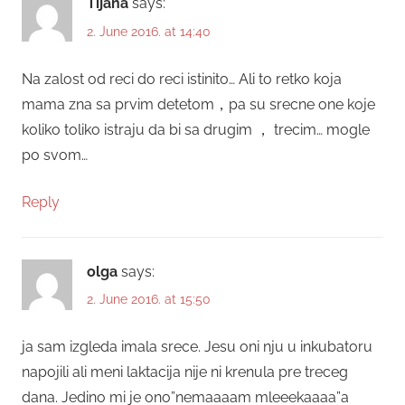
Tijana
says:
2. June 2016. at 14:40
Na zalost od reci do reci istinito… Ali to retko koja
mama zna sa prvim detetom，pa su srecne one koje
koliko toliko istraju da bi sa drugim ， trecim… mogle
po svom…
Reply
olga
says:
2. June 2016. at 15:50
ja sam izgleda imala srece. Jesu oni nju u inkubatoru
napojili ali meni laktacija nije ni krenula pre treceg
dana. Jedino mi je ono”nemaaaam mleeekaaaa”a