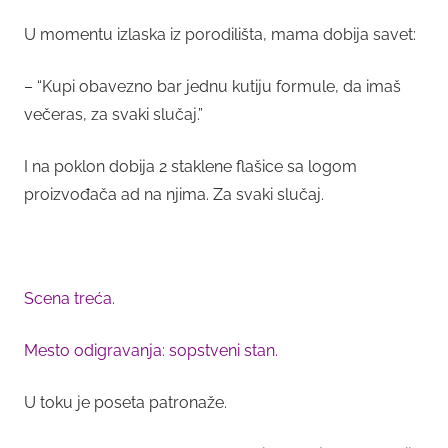
U momentu izlaska iz porodilišta, mama dobija savet:
– “Kupi obavezno bar jednu kutiju formule, da imaš
večeras, za svaki slučaj.”
I na poklon dobija 2 staklene flašice sa logom
proizvođača ad na njima. Za svaki slučaj.
Scena treća.
Mesto odigravanja: sopstveni stan.
U toku je poseta patronaže.