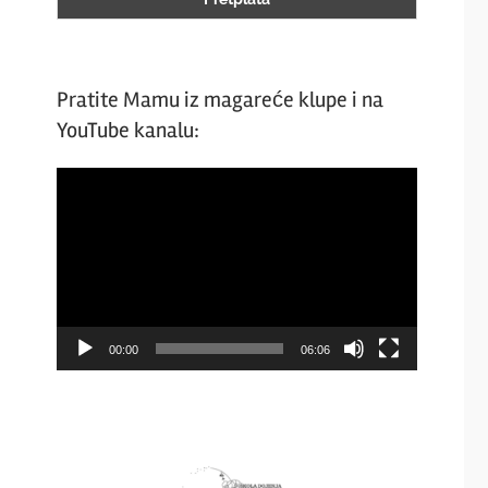
Pratite Mamu iz magareće klupe i na
YouTube kanalu:
Video
Player
00:00
06:06