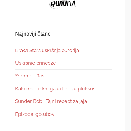
Najnoviji članci
Brawl Stars uskršnja euforija
Uskršnje princeze
Svemir u flaši
Kako me je knjiga udarila u pleksus
Sunđer Bob i Tajni recept za jaja
Epizoda: golubovi