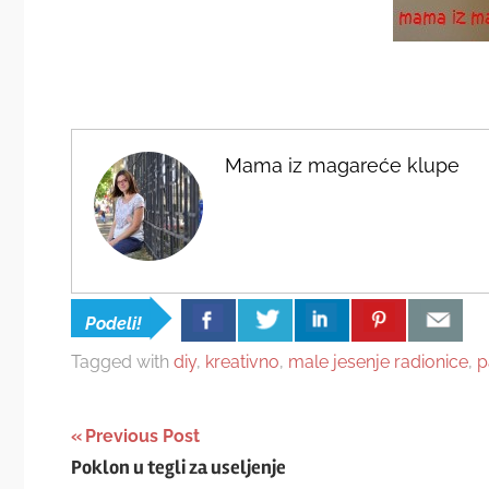
Mama iz magareće klupe
Podeli!
Tagged with
diy
,
kreativno
,
male jesenje radionice
,
p
Post
Previous Post
Poklon u tegli za useljenje
navigation