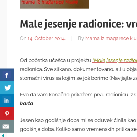
Male jesenje radionice: 
On
14. October 2014.
By
Mama iz magareće kl
Od početka učešća u projektu
“Male jesenje radio
radionica. Sve slikano, dokumentovano, ali u obj
stomačni virus sa kojim se još borimo (Navijajte za
Evo da vam konačno prikažem prvu radionicu iz Cik
karta
.
Jesen kao godišnje doba mi se oduvek činila kao i
godišnja doba. Koliko samo vremenskih prilika s