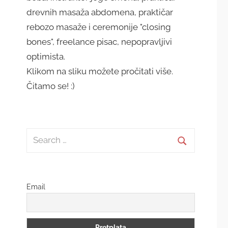
drevnih masaža abdomena, praktičar
rebozo masaže i ceremonije "closing
bones", freelance pisac, nepopravljivi
optimista.
Klikom na sliku možete pročitati više.
Čitamo se! :)
Search
for:
Search
Email