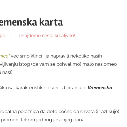
vremenska karta
upe
In
Hajdemo nešto kreativno!
nice”
već smo klinci i ja napravili nekoliko naših
avljivanju istog (da vam se pohvalimo) malo nas omeo
 nas!).
lusa: karakteristike jeseni. U pitanju je
Vremenska
dealna polaznica da dete počne da shvata (i razlikuje)
e promeni tokom jednog jesenjeg dana!