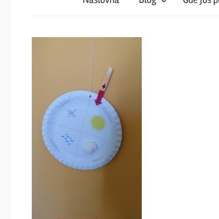
iz
magareće
klupe