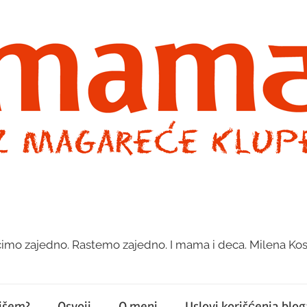
imo zajedno. Rastemo zajedno. I mama i deca. Milena Kos
pišem?
Osvoji
O meni
Uslovi korišćenja bloga