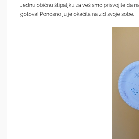
Jednu običnu štipaljku za veš smo prisvojile da n
gotova! Ponosno ju je okačila na zid svoje sobe.