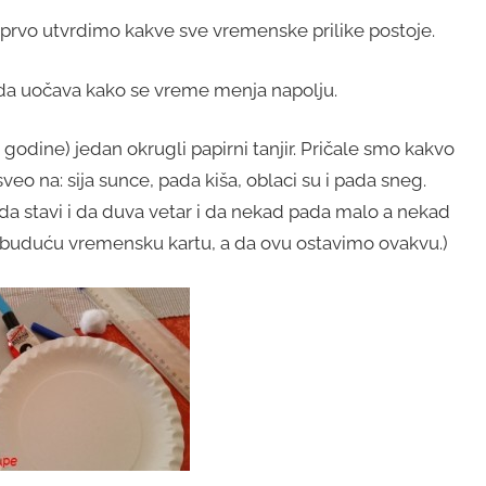
rvo utvrdimo kakve sve vremenske prilike postoje.
da uočava kako se vreme menja napolju.
godine) jedan okrugli papirni tanjir. Pričale smo kakvo
eo na: sija sunce, pada kiša, oblaci su i pada sneg.
 da stavi i da duva vetar i da nekad pada malo a nekad
u buduću vremensku kartu, a da ovu ostavimo ovakvu.)