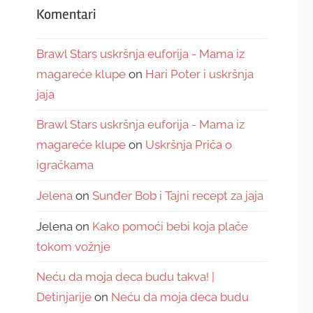
Komentari
Brawl Stars uskršnja euforija - Mama iz
magareće klupe
on
Hari Poter i uskršnja
jaja
Brawl Stars uskršnja euforija - Mama iz
magareće klupe
on
Uskršnja Priča o
igračkama
Jelena
on
Sunđer Bob i Tajni recept za jaja
Jelena
on
Kako pomoći bebi koja plače
tokom vožnje
Neću da moja deca budu takva! |
Detinjarije
on
Neću da moja deca budu