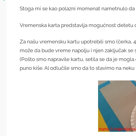
Stoga mi se kao polazni momenat nametnulo da p
Vremenska karta predstavlja mogućnost detetu 
Za našu vremensku kartu upotrebili smo (ćerka, 4 
može da bude vreme napolju i njen zaključak se sv
(Pošto smo napravile kartu, setila se da je mogla
puno kiše. Al odlučile smo da to stavimo na nek