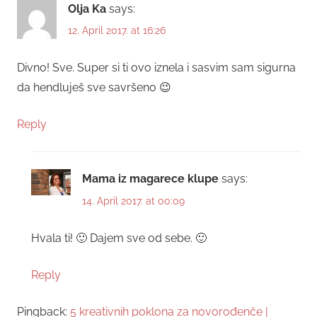
Olja Ka
says:
12. April 2017. at 16:26
Divno! Sve. Super si ti ovo iznela i sasvim sam sigurna
da hendluješ sve savršeno 😉
Reply
Mama iz magarece klupe
says:
14. April 2017. at 00:09
Hvala ti! 🙂 Dajem sve od sebe. 🙂
Reply
Pingback:
5 kreativnih poklona za novorođenče |