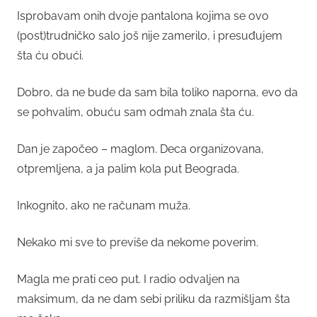
Isprobavam onih dvoje pantalona kojima se ovo
(post)trudničko salo još nije zamerilo, i presuđujem
šta ću obući.
Dobro, da ne bude da sam bila toliko naporna, evo da
se pohvalim, obuću sam odmah znala šta ću.
Dan je započeo – maglom. Deca organizovana,
otpremljena, a ja palim kola put Beograda.
Inkognito, ako ne računam muža.
Nekako mi sve to previše da nekome poverim.
Magla me prati ceo put. I radio odvaljen na
maksimum, da ne dam sebi priliku da razmišljam šta