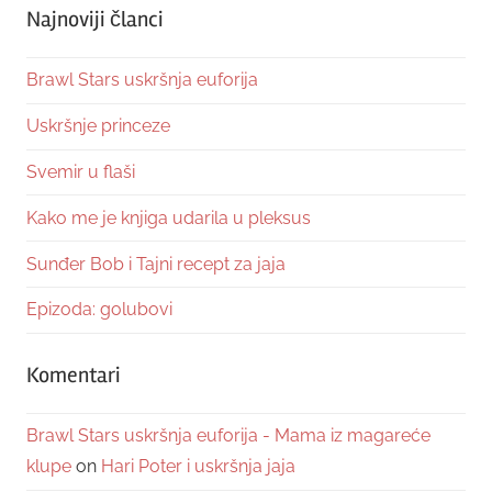
Najnoviji članci
Brawl Stars uskršnja euforija
Uskršnje princeze
Svemir u flaši
Kako me je knjiga udarila u pleksus
Sunđer Bob i Tajni recept za jaja
Epizoda: golubovi
Komentari
Brawl Stars uskršnja euforija - Mama iz magareće
klupe
on
Hari Poter i uskršnja jaja