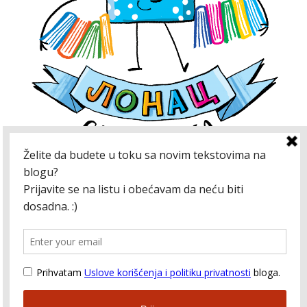
Kako bismo unapredili blog, koristimo kolačiće.
Neki kolačići koje koristimo neophodni su za
pravilno funkcionisanje određenih usluga, a
drugi se koriste za prikupljanje informacija o
korišćenju internet stranice (statistiku) kako bi
blog što više bio prilagođen vašim
interesovanjima.
Politika privatnosti bloga
WordPress Theme: Chronus by ThemeZee.