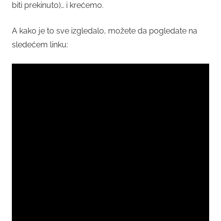
biti prekinuto)… i krećemo.
A kako je to sve izgledalo, možete da pogledate na
sledećem linku: