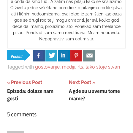
a onda da smo ludi. A zatim nas pitaju kako se snalazimo.
O životu jedne višečlane porodice, o pitanjima roditeljstva,
ali i ličnim nedoumicama, ovaj blog je zamišljen kao oaza
gde se drugi roditelji mogu ohrabriti, jer svi, koliko god
dece da imamo, prolazimo isto. Ponekad sam freelance
pisac. Ponekad sam samo revoltirana. Mrzim nepravdu.
Nepopravljivi sam optimista.
Podeli!
Tagged with
gostovanje
,
mediji
,
rts
,
tako stoje stvari
Post
Previous Post
Next Post
Epizoda: dolaze nam
A gde su u svemu tome
navigation
gosti
mame?
5 comments