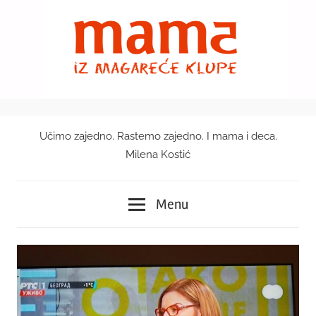
Skip
to
content
Učimo zajedno. Rastemo zajedno. I mama i deca.
Mama
Milena Kostić
iz
Menu
magareće
klupe