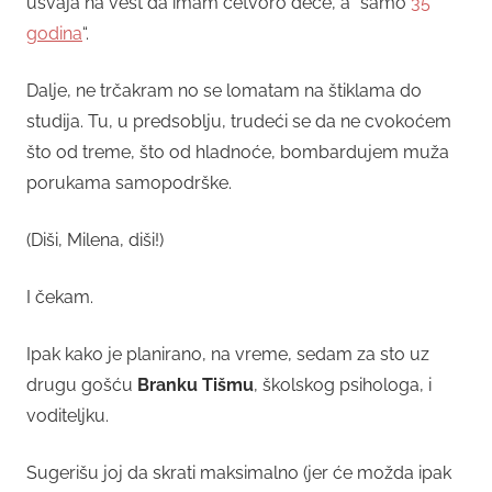
usvaja na vest da imam četvoro dece, a “samo
35
godina
“.
Dalje, ne trčakram no se lomatam na štiklama do
studija. Tu, u predsoblju, trudeći se da ne cvokoćem
što od treme, što od hladnoće, bombardujem muža
porukama samopodrške.
(Diši, Milena, diši!)
I čekam.
Ipak kako je planirano, na vreme, sedam za sto uz
drugu gošću
Branku Tišmu
, školskog psihologa, i
voditeljku.
Sugerišu joj da skrati maksimalno (jer će možda ipak