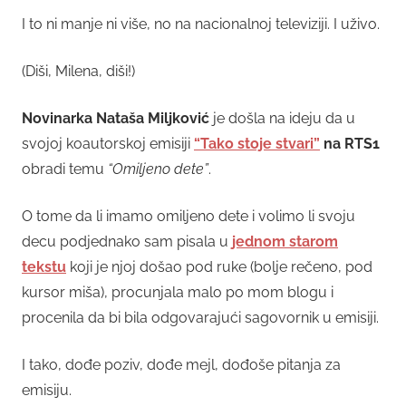
I to ni manje ni više, no na nacionalnoj televiziji. I uživo.
(Diši, Milena, diši!)
Novinarka Nataša Miljković
je došla na ideju da u
svojoj koautorskoj emisiji
“Tako stoje stvari”
na RTS1
obradi temu
“Omiljeno dete”
.
O tome da li imamo omiljeno dete i volimo li svoju
decu podjednako sam pisala u
jednom starom
tekstu
koji je njoj došao pod ruke (bolje rečeno, pod
kursor miša), procunjala malo po mom blogu i
procenila da bi bila odgovarajući sagovornik u emisiji.
I tako, dođe poziv, dođe mejl, dođoše pitanja za
emisiju.