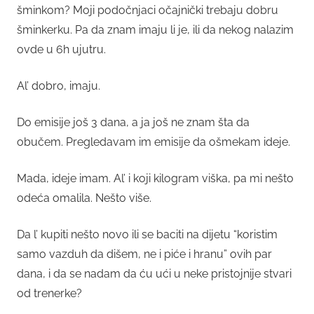
šminkom? Moji podočnjaci očajnički trebaju dobru
šminkerku. Pa da znam imaju li je, ili da nekog nalazim
ovde u 6h ujutru.
Al’ dobro, imaju.
Do emisije još 3 dana, a ja još ne znam šta da
obučem. Pregledavam im emisije da ošmekam ideje.
Mada, ideje imam. Al’ i koji kilogram viška, pa mi nešto
odeća omalila. Nešto više.
Da l’ kupiti nešto novo ili se baciti na dijetu “koristim
samo vazduh da dišem, ne i piće i hranu” ovih par
dana, i da se nadam da ću ući u neke pristojnije stvari
od trenerke?