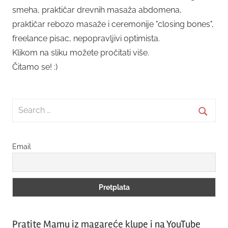
smeha, praktičar drevnih masaža abdomena,
praktičar rebozo masaže i ceremonije "closing bones",
freelance pisac, nepopravljivi optimista.
Klikom na sliku možete pročitati više.
Čitamo se! :)
Search
for:
Searc
Email
Pratite Mamu iz magareće klupe i na YouTube