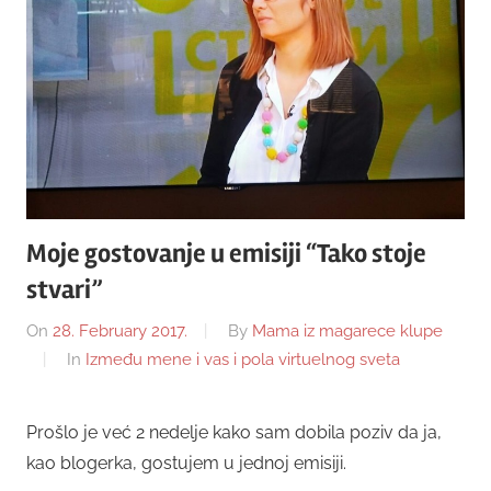
Moje gostovanje u emisiji “Tako stoje
stvari”
On
28. February 2017.
By
Mama iz magarece klupe
In
Između mene i vas i pola virtuelnog sveta
Prošlo je već 2 nedelje kako sam dobila poziv da ja,
kao blogerka, gostujem u jednoj emisiji.