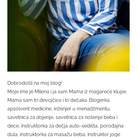
Dobrodošli na moj blog!
Moje ime je Milena i ja sam Mama iz magareće klupe.
Mama sam tri devojčice i tri dečaka. Blogerka,
apsolvent medicine, inženjer u menadžmentu,
savetnica za dojenje, savetnica za nošenje beba i
dece, instruktorka za dečja auto-sedišta, porođajna
dula, instruktorka za masažu beba, instruktor joge