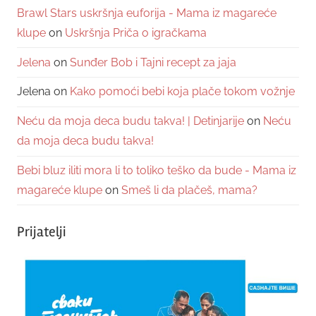
Brawl Stars uskršnja euforija - Mama iz magareće
klupe
on
Uskršnja Priča o igračkama
Jelena
on
Sunđer Bob i Tajni recept za jaja
Jelena
on
Kako pomoći bebi koja plače tokom vožnje
Neću da moja deca budu takva! | Detinjarije
on
Neću
da moja deca budu takva!
Bebi bluz iliti mora li to toliko teško da bude - Mama iz
magareće klupe
on
Smeš li da plačeš, mama?
Prijatelji