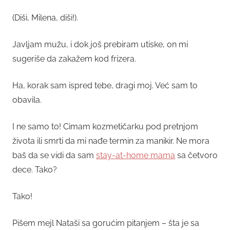
(Diši, Milena, diši!).
Javljam mužu, i dok još prebiram utiske, on mi
sugeriše da zakažem kod frizera.
Ha, korak sam ispred tebe, dragi moj. Već sam to
obavila.
I ne samo to! Cimam kozmetičarku pod pretnjom
života ili smrti da mi nađe termin za manikir. Ne mora
baš da se vidi da sam
stay-at-home mama
sa četvoro
dece. Tako?
Tako!
Pišem mejl Nataši sa gorućim pitanjem – šta je sa