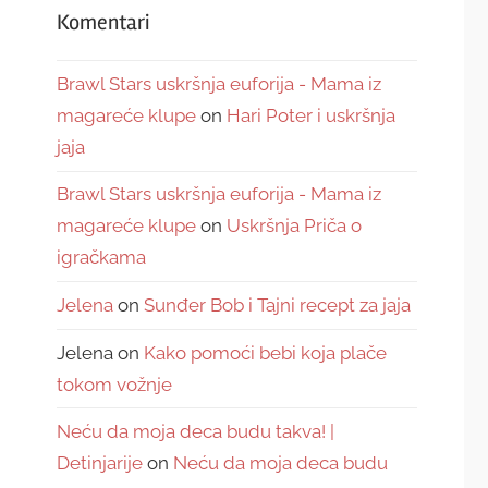
Komentari
Brawl Stars uskršnja euforija - Mama iz
magareće klupe
on
Hari Poter i uskršnja
jaja
Brawl Stars uskršnja euforija - Mama iz
magareće klupe
on
Uskršnja Priča o
igračkama
Jelena
on
Sunđer Bob i Tajni recept za jaja
Jelena
on
Kako pomoći bebi koja plače
tokom vožnje
Neću da moja deca budu takva! |
Detinjarije
on
Neću da moja deca budu