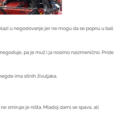
elazi u negodovanje jer ne mogu da se popnu u baš
negoduje, pa je muž i ja nosimo naizmenično. Pride
de ima sitnih živuljaka.
 ne smiruje je ništa. Mladoj dami se spava, ali