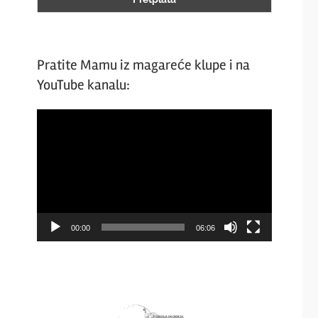
Pratite Mamu iz magareće klupe i na
YouTube kanalu:
Video
Player
00:00
06:06