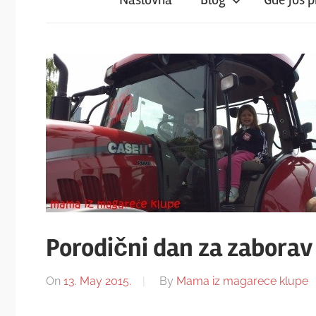
iz
magareće
klupe
Porodični dan za zaborav
On
13. May 2015.
By
Mama iz magarece klupe