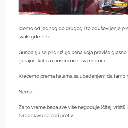
Idemo od jednog do drugog i to oduševljenje pr
svaki gde žele.
Gunđanju se pridružuje beba koja previše glasno 
gurajući kolica i noseći ona dva motora.
Krećemo prema halama sa ubeđenjem da tamo neg
Nema.
Za to vreme beba sve više negoduje (čitaj: vrišti) i
tvrdoglavo se bori protiv.