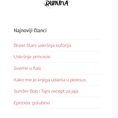
Najnoviji članci
Brawl Stars uskršnja euforija
Uskršnje princeze
Svemir u flaši
Kako me je knjiga udarila u pleksus
Sunđer Bob i Tajni recept za jaja
Epizoda: golubovi