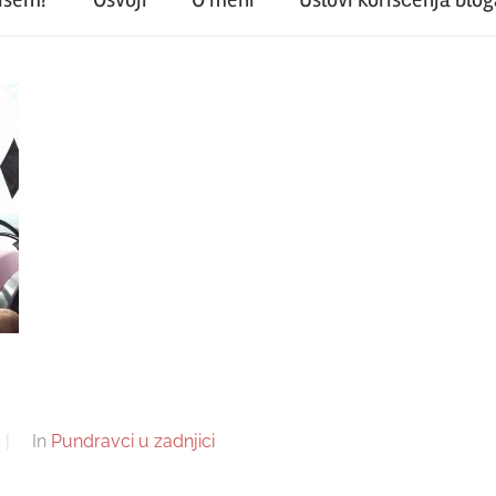
In
Pundravci u zadnjici