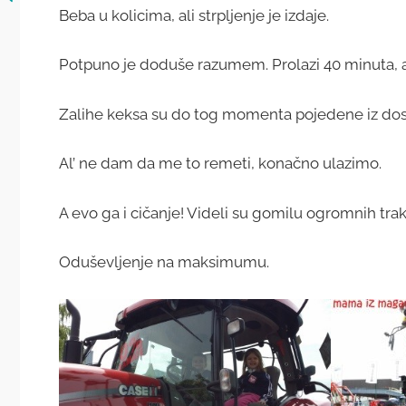
Beba u kolicima, ali strpljenje je izdaje.
Potpuno je doduše razumem. Prolazi 40 minuta, a i
Zalihe keksa su do tog momenta pojedene iz dos
Al’ ne dam da me to remeti, konačno ulazimo.
A evo ga i cičanje! Videli su gomilu ogromnih trak
Oduševljenje na maksimumu.