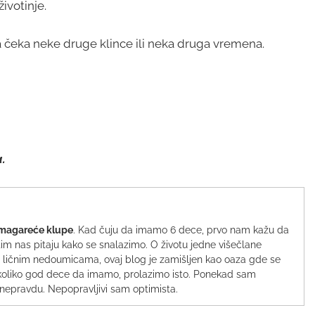
ivotinje.
 čeka neke druge klince ili neka druga vremena.
.
magareće klupe
. Kad čuju da imamo 6 dece, prvo nam kažu da
im nas pitaju kako se snalazimo. O životu jedne višečlane
li i ličnim nedoumicama, ovaj blog je zamišljen kao oaza gde se
vi, koliko god dece da imamo, prolazimo isto. Ponekad sam
nepravdu. Nepopravljivi sam optimista.