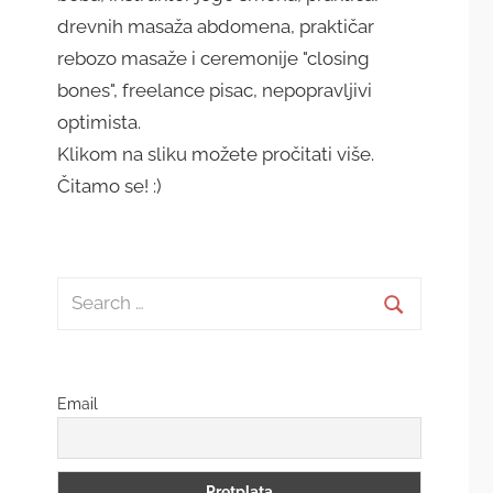
drevnih masaža abdomena, praktičar
rebozo masaže i ceremonije "closing
bones", freelance pisac, nepopravljivi
optimista.
Klikom na sliku možete pročitati više.
Čitamo se! :)
Search
for:
Search
Email