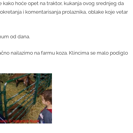
e kako hoće opet na traktor, kukanja ovog srednjeg da
retanja i komentarisanja prolaznika, oblake koje vetar
mum od dana.
načno nailazimo na farmu koza. Klincima se malo podiglo