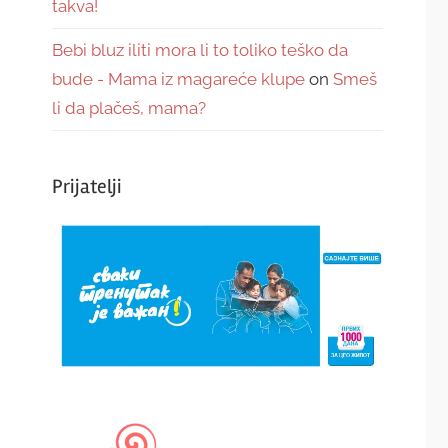
takva!
Bebi bluz iliti mora li to toliko teško da
bude - Mama iz magareće klupe
on
Smeš
li da plačeš, mama?
Prijatelji