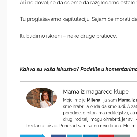
Ali ne dovoljno da odemo da razgledamo ostale ž
Tu proglašavamo kapitulaciju. Sajam će morati da
Ili, budimo iskreni – neke druge pratioce.
Kakva su vaša iskustva? Podelite u komentarima
Mama iz magarece klupe
Moje ime je
Milena
i ja sam
Mama iz 
smo hrabri, a onda da smo ludi. A zat
porodice, o pitanjima roditeljstva, a
drugi roditelji mogu ohrabriti, jer s
freelance pisac. Ponekad sam samo revoltirana. Mrzim 