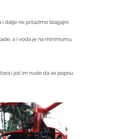
 dalje ne prilazimo blagajni.
ade, a i voda je na minimumu.
tora i još im nude da se popnu.