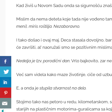
Kad živiš u Novom Sadu onda sa sigurnošću znaš
Mislim da nema deteta koje tada nije vođeno ta
meni), miris roštilja. Nezaboravno.
I tako došao i ovaj maj. Deca stasala dovoljno, bar 
će završiti, al’ naoružali smo se pozitivnim mislima
Nedelja je tzv. porodični dan.
Vrlo bajkovito, zar ne
Već sam videla kako maze životinje, ciče od uzbuđ
E, a onda je
stupila stvarnost na delo.
Stojimo tako nas petoro u redu, kilometarskom, s
starijih na plastičnim motorima-guralicama sa koji