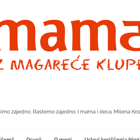
imo zajedno. Rastemo zajedno. I mama i deca. Milena Kos
pišem?
Osvoji
O meni
Uslovi korišćenja bloga