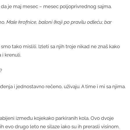
 da je maj mesec – mesec poljoprivrednog sajma.
mo.
Male krofnice, baloni (koji po pravilu odleću; bar
smo tako mislili. Izleti sa njih troje nikad ne znaš kako
 i krenuli.
?
enja i jednostavno rečeno, uživaju. A time i mi sa njima.
abijeni između kojekako parkiranih kola. Ovo dvoje
h evo drugo leto ne silaze iako su ih prerasli visinom.