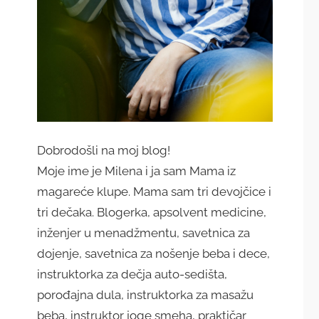
Dobrodošli na moj blog!
Moje ime je Milena i ja sam Mama iz
magareće klupe. Mama sam tri devojčice i
tri dečaka. Blogerka, apsolvent medicine,
inženjer u menadžmentu, savetnica za
dojenje, savetnica za nošenje beba i dece,
instruktorka za dečja auto-sedišta,
porođajna dula, instruktorka za masažu
beba, instruktor joge smeha, praktičar