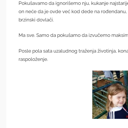
Pokušavamo da ignorišemo nju, kukanje najstarij
on neće da je ovde već kod dede na rođendanu, ok
brzinski dovlači.
Ma sve. Samo da pokušamo da izvučemo maksi
Posle pola sata uzaludnog traženja životinja, ko
raspoloženje.