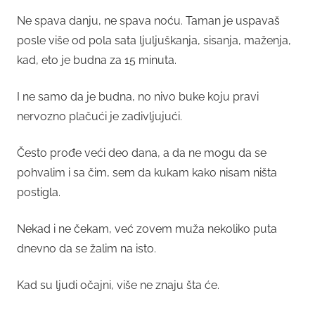
Ne spava danju, ne spava noću. Taman je uspavaš
posle više od pola sata ljuljuškanja, sisanja, maženja,
kad, eto je budna za 15 minuta.
I ne samo da je budna, no nivo buke koju pravi
nervozno plačući je zadivljujući.
Često prođe veći deo dana, a da ne mogu da se
pohvalim i sa čim, sem da kukam kako nisam ništa
postigla.
Nekad i ne čekam, već zovem muža nekoliko puta
dnevno da se žalim na isto.
Kad su ljudi očajni, više ne znaju šta će.