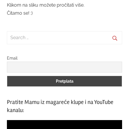
Klikom na sliku možete pročitati više.
Čitamo se! :)
Search
for:
Searc
Email
Pratite Mamu iz magareće klupe i na YouTube
kanalu:
Video