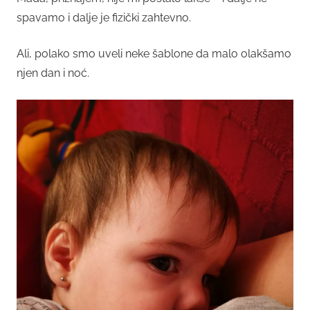
spavamo i dalje je fizički zahtevno.
Ali, polako smo uveli neke šablone da malo olakšamo
njen dan i noć.