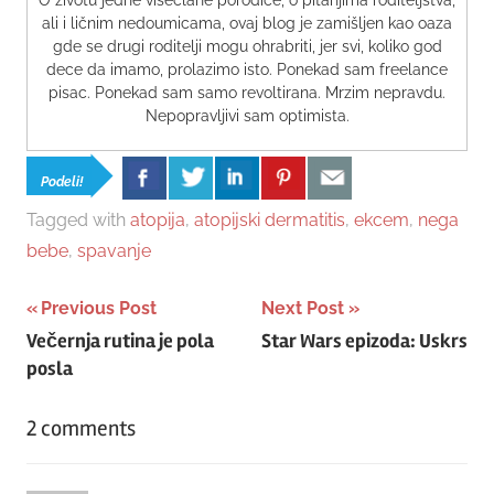
O životu jedne višečlane porodice, o pitanjima roditeljstva,
ali i ličnim nedoumicama, ovaj blog je zamišljen kao oaza
gde se drugi roditelji mogu ohrabriti, jer svi, koliko god
dece da imamo, prolazimo isto. Ponekad sam freelance
pisac. Ponekad sam samo revoltirana. Mrzim nepravdu.
Nepopravljivi sam optimista.
Podeli!
Tagged with
atopija
,
atopijski dermatitis
,
ekcem
,
nega
bebe
,
spavanje
Post
Previous Post
Next Post
Večernja rutina je pola
Star Wars epizoda: Uskrs
navigation
posla
2 comments