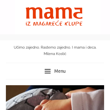
Skip
to
content
Učimo zajedno. Rastemo zajedno. I mama i deca.
Mama
Milena Kostić
iz
Menu
magareće
klupe