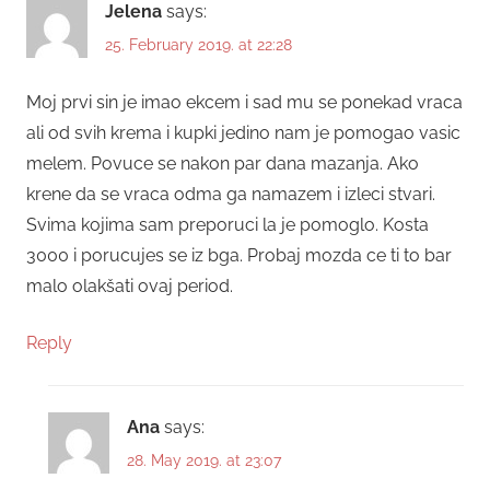
Jelena
says:
25. February 2019. at 22:28
Moj prvi sin je imao ekcem i sad mu se ponekad vraca
ali od svih krema i kupki jedino nam je pomogao vasic
melem. Povuce se nakon par dana mazanja. Ako
krene da se vraca odma ga namazem i izleci stvari.
Svima kojima sam preporuci la je pomoglo. Kosta
3000 i porucujes se iz bga. Probaj mozda ce ti to bar
malo olakšati ovaj period.
Reply
Ana
says:
28. May 2019. at 23:07