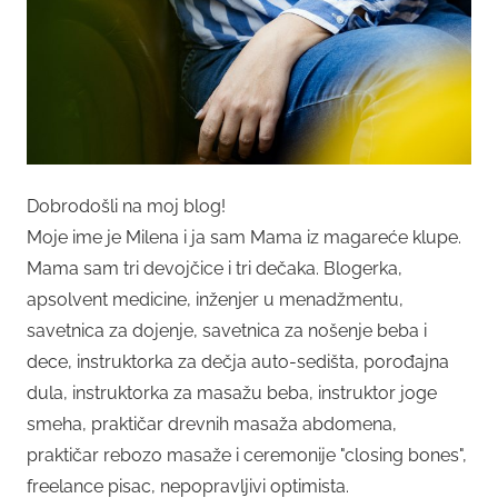
Dobrodošli na moj blog!
Moje ime je Milena i ja sam Mama iz magareće klupe.
Mama sam tri devojčice i tri dečaka. Blogerka,
apsolvent medicine, inženjer u menadžmentu,
savetnica za dojenje, savetnica za nošenje beba i
dece, instruktorka za dečja auto-sedišta, porođajna
dula, instruktorka za masažu beba, instruktor joge
smeha, praktičar drevnih masaža abdomena,
praktičar rebozo masaže i ceremonije "closing bones",
freelance pisac, nepopravljivi optimista.