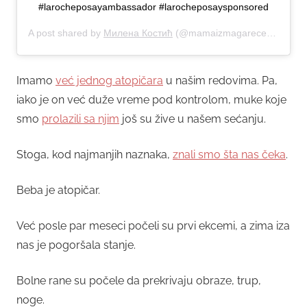
#larocheposayambassador #larocheposaysponsored
A post shared by
Милена Костић
(@mamaizmagareceklupe) on
Imamo
već jednog atopičara
u našim redovima. Pa,
iako je on već duže vreme pod kontrolom, muke koje
smo
prolazili sa njim
još su žive u našem sećanju.
Stoga, kod najmanjih naznaka,
znali smo šta nas čeka
.
Beba je atopičar.
Već posle par meseci počeli su prvi ekcemi, a zima iza
nas je pogoršala stanje.
Bolne rane su počele da prekrivaju obraze, trup,
noge.