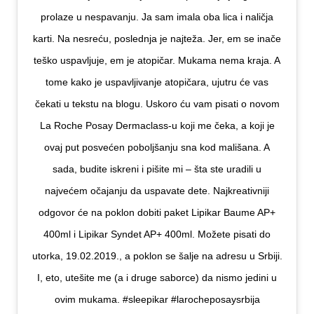
prolaze u nespavanju. Ja sam imala oba lica i naličja
karti. Na nesreću, poslednja je najteža. Jer, em se inače
teško uspavljuje, em je atopičar. Mukama nema kraja. A
tome kako je uspavljivanje atopičara, ujutru će vas
čekati u tekstu na blogu. Uskoro ću vam pisati o novom
La Roche Posay Dermaclass-u koji me čeka, a koji je
ovaj put posvećen poboljšanju sna kod mališana. A
sada, budite iskreni i pišite mi – šta ste uradili u
najvećem očajanju da uspavate dete. Najkreativniji
odgovor će na poklon dobiti paket Lipikar Baume AP+
400ml i Lipikar Syndet AP+ 400ml. Možete pisati do
utorka, 19.02.2019., a poklon se šalje na adresu u Srbiji.
I, eto, utešite me (a i druge saborce) da nismo jedini u
ovim mukama. #sleepikar #larocheposaysrbija