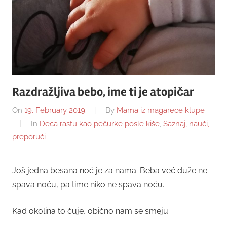
Razdražljiva bebo, ime ti je atopičar
On
19. February 2019.
By
Mama iz magarece klupe
In
Deca rastu kao pečurke posle kiše
,
Saznaj, nauči,
preporuči
Još jedna besana noć je za nama. Beba već duže ne
spava noću, pa time niko ne spava noću.
Kad okolina to čuje, obično nam se smeju.