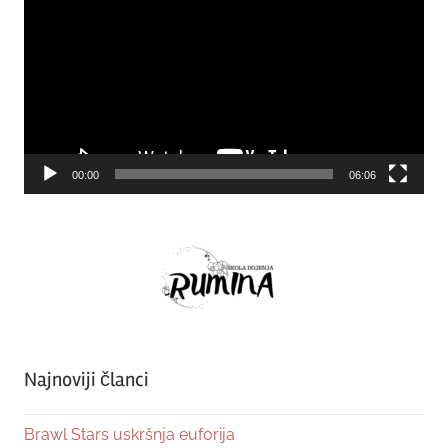
Player
00:00
06:06
Najnoviji članci
Brawl Stars uskršnja euforija