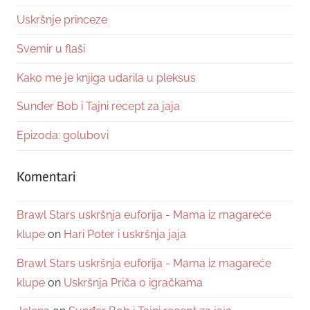
Uskršnje princeze
Svemir u flaši
Kako me je knjiga udarila u pleksus
Sunđer Bob i Tajni recept za jaja
Epizoda: golubovi
Komentari
Brawl Stars uskršnja euforija - Mama iz magareće
klupe
on
Hari Poter i uskršnja jaja
Brawl Stars uskršnja euforija - Mama iz magareće
klupe
on
Uskršnja Priča o igračkama