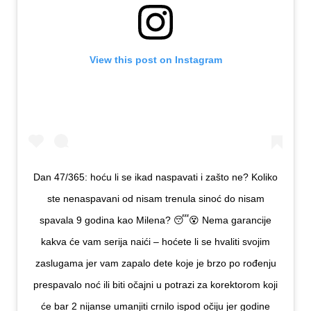
View this post on Instagram
Dan 47/365: hoću li se ikad naspavati i zašto ne? Koliko
ste nenaspavani od nisam trenula sinoć do nisam
spavala 9 godina kao Milena? 😴😵 Nema garancije
kakva će vam serija naići – hoćete li se hvaliti svojim
zaslugama jer vam zapalo dete koje je brzo po rođenju
prespavalo noć ili biti očajni u potrazi za korektorom koji
će bar 2 nijanse umanjiti crnilo ispod očiju jer godine