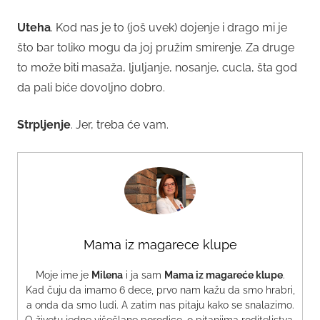
Uteha
. Kod nas je to (još uvek) dojenje i drago mi je
što bar toliko mogu da joj pružim smirenje. Za druge
to može biti masaža, ljuljanje, nosanje, cucla, šta god
da pali biće dovoljno dobro.
Strpljenje
. Jer, treba će vam.
Mama iz magarece klupe
Moje ime je
Milena
i ja sam
Mama iz magareće klupe
.
Kad čuju da imamo 6 dece, prvo nam kažu da smo hrabri,
a onda da smo ludi. A zatim nas pitaju kako se snalazimo.