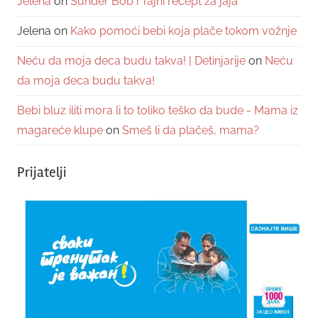
Jelena
on
Sunđer Bob i Tajni recept za jaja
Jelena
on
Kako pomoći bebi koja plače tokom vožnje
Neću da moja deca budu takva! | Detinjarije
on
Neću
da moja deca budu takva!
Bebi bluz iliti mora li to toliko teško da bude - Mama iz
magareće klupe
on
Smeš li da plačeš, mama?
Prijatelji