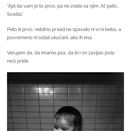
“Ajd da vam je to prvo, pa ne znate sa njim. Al’ peto…
Svašta.”
Peto ili prvo, nebitno je kad ne spavate ni vi ni beba, a
povremeno ni ostali ukućani, ako ih ima.
Verujem da, da imamo psa, da bi i on zavijao pola
noći pride.