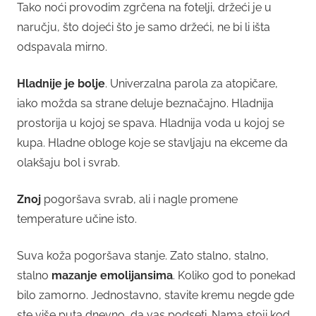
Tako noći provodim zgrčena na fotelji, držeći je u
naručju, što dojeći što je samo držeći, ne bi li išta
odspavala mirno.
Hladnije je bolje
. Univerzalna parola za atopičare,
iako možda sa strane deluje beznačajno. Hladnija
prostorija u kojoj se spava. Hladnija voda u kojoj se
kupa. Hladne obloge koje se stavljaju na ekceme da
olakšaju bol i svrab.
Znoj
pogoršava svrab, ali i nagle promene
temperature učine isto.
Suva koža pogoršava stanje. Zato stalno, stalno,
stalno
mazanje emolijansima
. Koliko god to ponekad
bilo zamorno. Jednostavno, stavite kremu negde gde
ste više puta dnevno, da vas podseti. Nama stoji kod