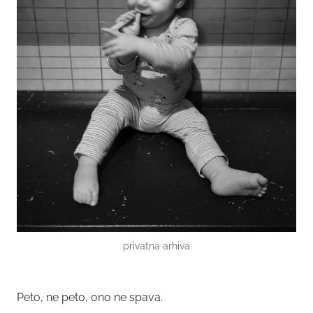
privatna arhiva
Peto, ne peto, ono ne spava.