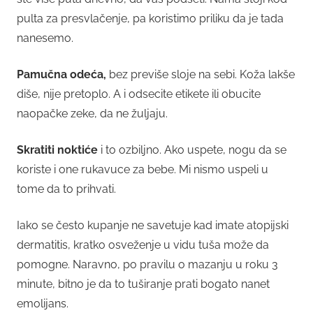
pulta za presvlačenje, pa koristimo priliku da je tada
nanesemo.
Pamučna odeća,
bez previše sloje na sebi. Koža lakše
diše, nije pretoplo. A i odsecite etikete ili obucite
naopačke zeke, da ne žuljaju.
Skratiti noktiće
i to ozbiljno. Ako uspete, nogu da se
koriste i one rukavuce za bebe. Mi nismo uspeli u
tome da to prihvati.
Iako se često kupanje ne savetuje kad imate atopijski
dermatitis, kratko osveženje u vidu tuša može da
pomogne. Naravno, po pravilu o mazanju u roku 3
minute, bitno je da to tuširanje prati bogato nanet
emolijans.