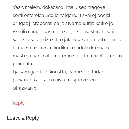
Vasic melem, dokazano, ima u sebi tragove
kortikosteroida. Sto je najgore, u svakoj bocici
drugaciji procenat, pa je stvarno lutrija koliko je
vise ili manje opasna. Takodje kortikosteroid koji
sadrzi u sebi je izuzetno jak i opasan za bebe i malu
decu. Sa redovnim kortikosterodnim kremama i
mastima bar znate na cemu ste, sta mazete i u kom
procentu.
I ja sam ga olako koristila, pa mi se zeludac
prevrnuo kad sam naisla na sprovedeno
istrazivanje.
Reply
Leave a Reply