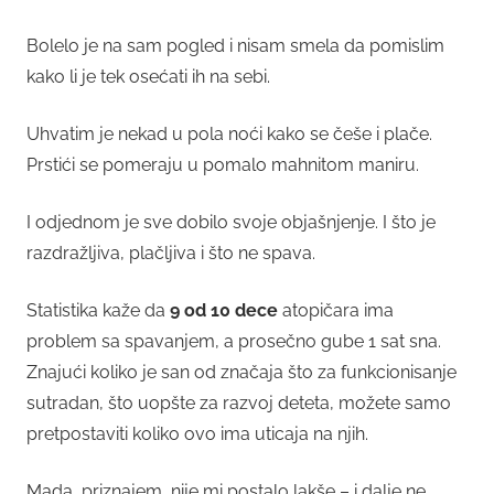
Bolelo je na sam pogled i nisam smela da pomislim
kako li je tek osećati ih na sebi.
Uhvatim je nekad u pola noći kako se češe i plače.
Prstići se pomeraju u pomalo mahnitom maniru.
I odjednom je sve dobilo svoje objašnjenje. I što je
razdražljiva, plačljiva i što ne spava.
Statistika kaže da
9 od 10 dece
atopičara ima
problem sa spavanjem, a prosečno gube 1 sat sna.
Znajući koliko je san od značaja što za funkcionisanje
sutradan, što uopšte za razvoj deteta, možete samo
pretpostaviti koliko ovo ima uticaja na njih.
Mada, priznajem, nije mi postalo lakše – i dalje ne