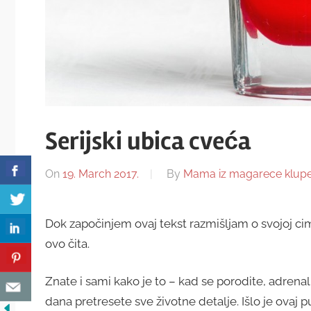
Serijski ubica cveća
On
19. March 2017.
By
Mama iz magarece klup
Dok započinjem ovaj tekst razmišljam o svojoj cime
ovo čita.
Znate i sami kako je to – kad se porodite, adrenal
dana pretresete sve životne detalje. Išlo je ovaj pu