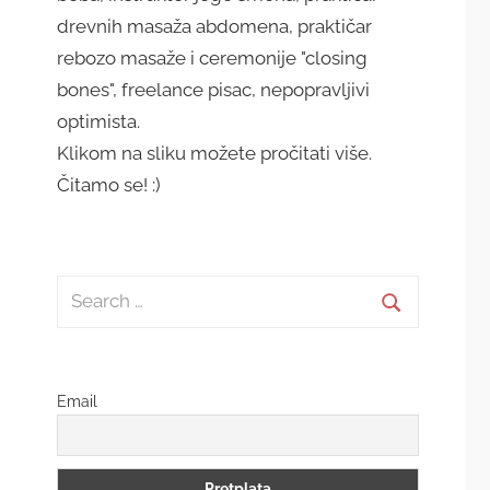
drevnih masaža abdomena, praktičar
rebozo masaže i ceremonije "closing
bones", freelance pisac, nepopravljivi
optimista.
Klikom na sliku možete pročitati više.
Čitamo se! :)
Search
for:
Search
Email