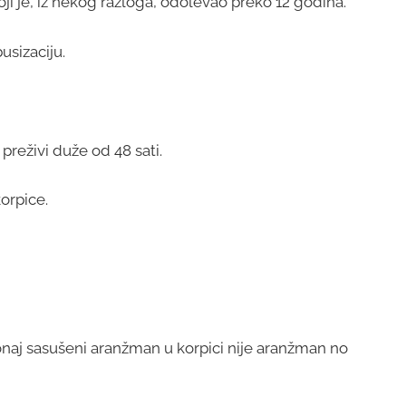
ji je, iz nekog razloga, odolevao preko 12 godina.
usizaciju.
 preživi duže od 48 sati.
orpice.
onaj sasušeni aranžman u korpici nije aranžman no