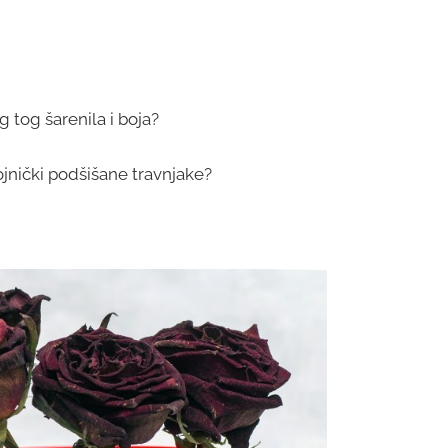
g tog šarenila i boja?
ojnički podšišane travnjake?