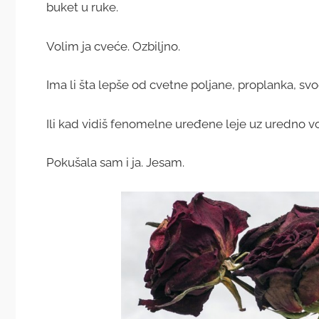
buket u ruke.
Volim ja cveće. Ozbiljno.
Ima li šta lepše od cvetne poljane, proplanka, svo
Ili kad vidiš fenomelne uređene leje uz uredno v
Pokušala sam i ja. Jesam.