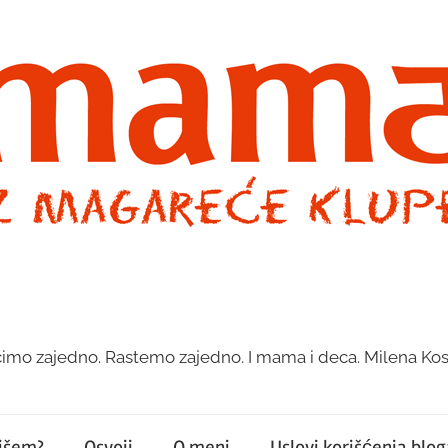
imo zajedno. Rastemo zajedno. I mama i deca. Milena Kos
pišem?
Osvoji
O meni
Uslovi korišćenja bloga