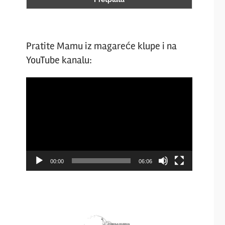
Pratite Mamu iz magareće klupe i na
YouTube kanalu:
Video
Player
00:00
06:06