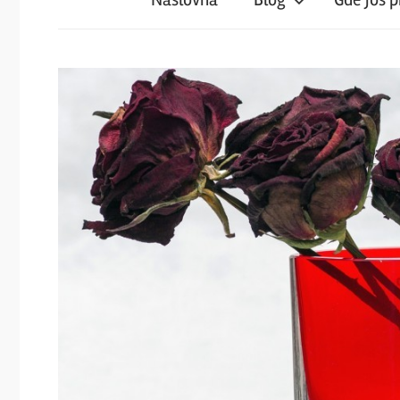
iz
magareće
klupe