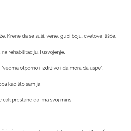
 Krene da se suši, vene, gubi boju, cvetove, lišće.
a rehabilitaciju. I usvojenje.
“veoma otporno i izdrživo i da mora da uspe”.
soba kao što sam ja.
e čak prestane da ima svoj miris.