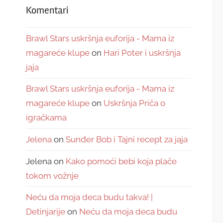
Komentari
Brawl Stars uskršnja euforija - Mama iz
magareće klupe
on
Hari Poter i uskršnja
jaja
Brawl Stars uskršnja euforija - Mama iz
magareće klupe
on
Uskršnja Priča o
igračkama
Jelena
on
Sunđer Bob i Tajni recept za jaja
Jelena
on
Kako pomoći bebi koja plače
tokom vožnje
Neću da moja deca budu takva! |
Detinjarije
on
Neću da moja deca budu