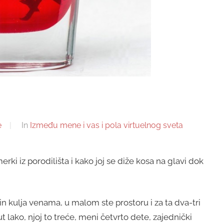
e
In
Između mene i vas i pola virtuelnog sveta
rki iz porodilišta i kako joj se diže kosa na glavi dok
in kulja venama, u malom ste prostoru i za ta dva-tri
t lako, njoj to treće, meni četvrto dete, zajednički