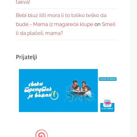
takva!
Bebi bluz iliti mora li to toliko teško da
bude - Mama iz magareće klupe
on
Smeš
li da plačeš, mama?
Prijatelji