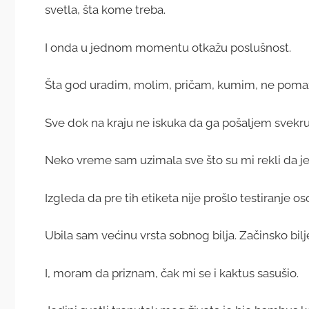
svetla, šta kome treba.
I onda u jednom momentu otkažu poslušnost.
Šta god uradim, molim, pričam, kumim, ne pomaže.
Sve dok na kraju ne iskuka da ga pošaljem svekru n
Neko vreme sam uzimala sve što su mi rekli da je 
Izgleda da pre tih etiketa nije prošlo testiranje o
Ubila sam većinu vrsta sobnog bilja. Začinsko bilj
I, moram da priznam, čak mi se i kaktus sasušio.