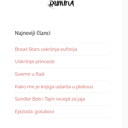
Najnoviji članci
Brawl Stars uskršnja euforija
Uskršnje princeze
Svemir u flaši
Kako me je knjiga udarila u pleksus
Sunđer Bob i Tajni recept za jaja
Epizoda: golubovi