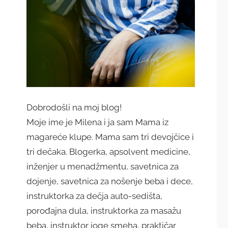
Dobrodošli na moj blog!
Moje ime je Milena i ja sam Mama iz
magareće klupe. Mama sam tri devojčice i
tri dečaka. Blogerka, apsolvent medicine,
inženjer u menadžmentu, savetnica za
dojenje, savetnica za nošenje beba i dece,
instruktorka za dečja auto-sedišta,
porođajna dula, instruktorka za masažu
beba, instruktor joge smeha, praktičar