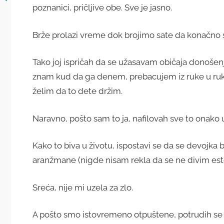
poznanici, pričljive obe. Sve je jasno.
Brže prolazi vreme dok brojimo sate da konačn
Tako joj ispričah da se užasavam običaja donošen
znam kud da ga denem, prebacujem iz ruke u ruku
želim da to dete držim.
Naravno, pošto sam to ja, nafilovah sve to onako
Kako to biva u životu, ispostavi se da se devojk
aranžmane (nigde nisam rekla da se ne divim est
Sreća, nije mi uzela za zlo.
A pošto smo istovremeno otpuštene, potrudih se 