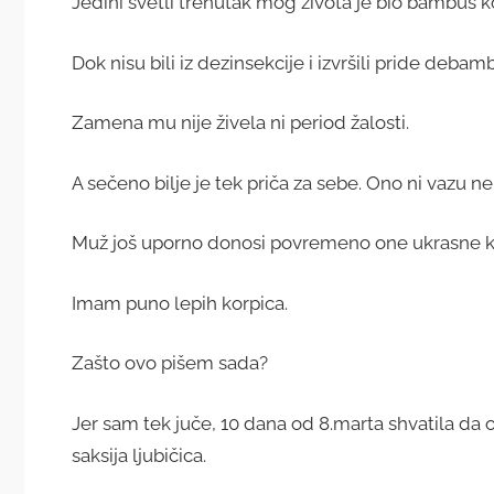
Jedini svetli trenutak mog života je bio bambus ko
Dok nisu bili iz dezinsekcije i izvršili pride debamb
Zamena mu nije živela ni period žalosti.
A sečeno bilje je tek priča za sebe. Ono ni vazu ne
Muž još uporno donosi povremeno one ukrasne k
Imam puno lepih korpica.
Zašto ovo pišem sada?
Jer sam tek juče, 10 dana od 8.marta shvatila da 
saksija ljubičica.