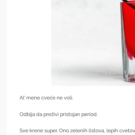
Al’ mene cveće ne voli.
Odbija da preživi pristojan period.
Sve krene super. Ono zelenih listova, lepih cvet