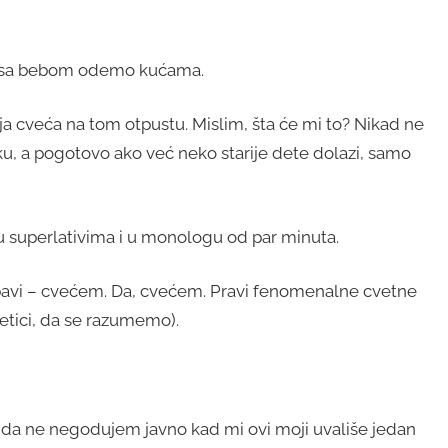
o sa bebom odemo kućama.
ja cveća na tom otpustu. Mislim, šta će mi to? Nikad ne
, a pogotovo ako već neko starije dete dolazi, samo
 u superlativima i u monologu od par minuta.
a bavi – cvećem. Da, cvećem. Pravi fenomenalne cvetne
etici, da se razumemo).
da ne negodujem javno kad mi ovi moji uvališe jedan