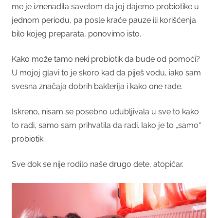
me je iznenadila savetom da joj dajemo probiotike u
jednom periodu, pa posle kraće pauze ili korišćenja
bilo kojeg preparata, ponovimo isto.
Kako može tamo neki probiotik da bude od pomoći?
U mojoj glavi to je skoro kad da piješ vodu, iako sam
svesna značaja dobrih bakterija i kako one rade.
Iskreno, nisam se posebno udubljivala u sve to kako
to radi, samo sam prihvatila da radi. Iako je to „samo“
probiotik.
Sve dok se nije rodilo naše drugo dete, atopičar.