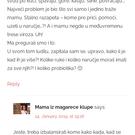
svud po kući, spavaju, gore, kašlju, sline, povraćaju….
Najveći problem je bio što svi samo i jedino traže
mamu. Stalno razapeta – kome pre prići, pomoći,
uzeti u naručje…?! A i mamu negde u međuvremenu
trese viroza. Uh!
Ma pregurali smo i to.
U svom tom ludilu, zapitala sam se, upravo, kako li je
kad ih je više?! Kolike ruke i koliko naručje moraš imati
za sve njih?! I koliko probiotika? 🙂
Reply
Mama iz magarece klupe
says:
24. January 2019. at 19:16
Jeste, treba izbalansirati kome kako kada, kad se