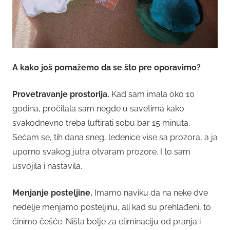
A kako još pomažemo da se što pre oporavimo?
Provetravanje prostorija.
Kad sam imala oko 10
godina, pročitala sam negde u savetima kako
svakodnevno treba luftirati sobu bar 15 minuta.
Sećam se, tih dana sneg, ledenice vise sa prozora, a ja
uporno svakog jutra otvaram prozore. I to sam
usvojila i nastavila.
Menjanje posteljine.
Imamo naviku da na neke dve
nedelje menjamo posteljinu, ali kad su prehlađeni, to
činimo češće. Ništa bolje za eliminaciju od pranja i