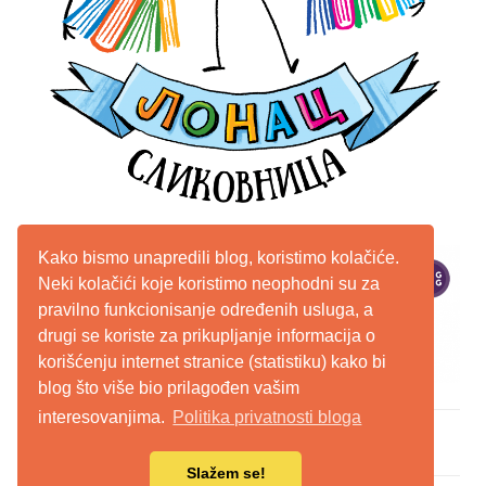
Kako bismo unapredili blog, koristimo kolačiće.
Neki kolačići koje koristimo neophodni su za
pravilno funkcionisanje određenih usluga, a
drugi se koriste za prikupljanje informacija o
korišćenju internet stranice (statistiku) kako bi
blog što više bio prilagođen vašim
interesovanjima.
Politika privatnosti bloga
WordPress Theme: Chronus by ThemeZee.
Slažem se!