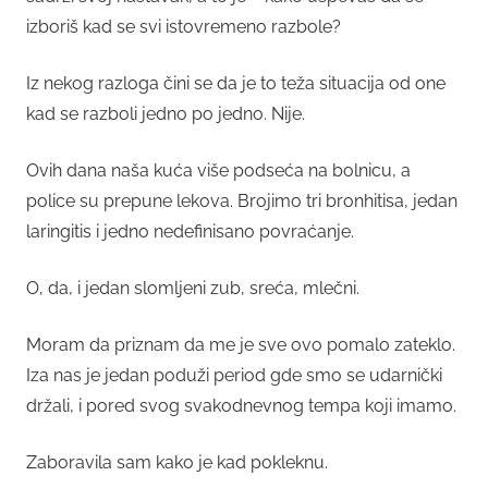
izboriš kad se svi istovremeno razbole?
Iz nekog razloga čini se da je to teža situacija od one
kad se razboli jedno po jedno. Nije.
Ovih dana naša kuća više podseća na bolnicu, a
police su prepune lekova. Brojimo tri bronhitisa, jedan
laringitis i jedno nedefinisano povraćanje.
O, da, i jedan slomljeni zub, sreća, mlečni.
Moram da priznam da me je sve ovo pomalo zateklo.
Iza nas je jedan poduži period gde smo se udarnički
držali, i pored svog svakodnevnog tempa koji imamo.
Zaboravila sam kako je kad pokleknu.