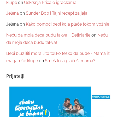
klupe
on
Uskršnja Priča o igračkama
Jelena
on
Sunđer Bob i Tajni recept za jaja
Jelena
on
Kako pomoći bebi koja plače tokom vožnje
Neću da moja deca budu takva! | Detinjarije
on
Neću
da moja deca budu takva!
Bebi bluz iliti mora li to toliko teško da bude - Mama iz
magareće klupe
on
Smeš li da plačeš, mama?
Prijatelji