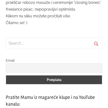
praktičar rebozo masaže i ceremonije "closing bones",
freelance pisac, nepopravljivi optimista.
Klikom na sliku možete pročitati više.
Čitamo se! :)
Search
for:
Searc
Email
Pratite Mamu iz magareće klupe i na YouTube
kanalu: