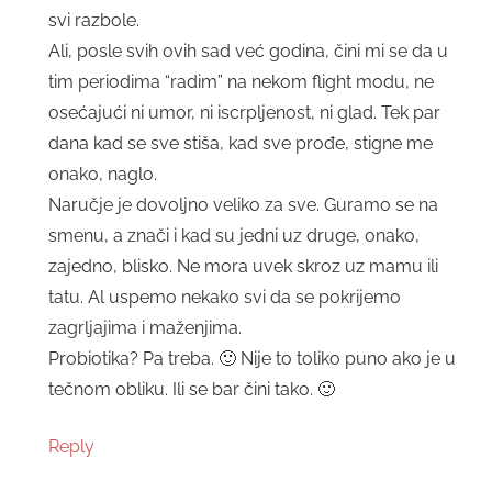
svi razbole.
Ali, posle svih ovih sad već godina, čini mi se da u
tim periodima “radim” na nekom flight modu, ne
osećajući ni umor, ni iscrpljenost, ni glad. Tek par
dana kad se sve stiša, kad sve prođe, stigne me
onako, naglo.
Naručje je dovoljno veliko za sve. Guramo se na
smenu, a znači i kad su jedni uz druge, onako,
zajedno, blisko. Ne mora uvek skroz uz mamu ili
tatu. Al uspemo nekako svi da se pokrijemo
zagrljajima i maženjima.
Probiotika? Pa treba. 🙂 Nije to toliko puno ako je u
tečnom obliku. Ili se bar čini tako. 🙂
Reply