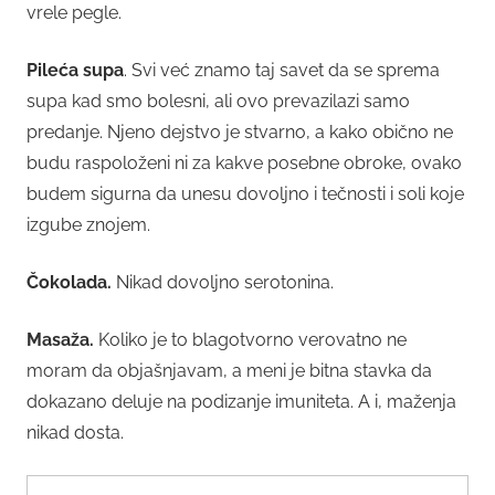
vrele pegle.
Pileća supa
. Svi već znamo taj savet da se sprema
supa kad smo bolesni, ali ovo prevazilazi samo
predanje. Njeno dejstvo je stvarno, a kako obično ne
budu raspoloženi ni za kakve posebne obroke, ovako
budem sigurna da unesu dovoljno i tečnosti i soli koje
izgube znojem.
Čokolada.
Nikad dovoljno serotonina.
Masaža.
Koliko je to blagotvorno verovatno ne
moram da objašnjavam, a meni je bitna stavka da
dokazano deluje na podizanje imuniteta. A i, maženja
nikad dosta.