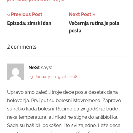
Post
Previous Post
Next Post
Epizoda: zimski dan
Večernja rutina je pola
navigation
posla
2 comments
NeSt
says:
23. January 2019. at 22:08
Upravo smo zalečili troje dece posle desetak dana
bolovanja. Prvi put su bolesni istovremeno. Zapravo
su retko kada bolesni. Recimo da 2x godišnje bude
neka temperatura, ali nikad ne stigne do antibiotika.
Sada su baš bili pokošeni i to svi zajedno. Leže deca