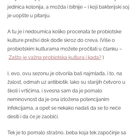
jedinica kolonija, a možda i bitnije – i koji bakterijski soj
je uopšte u pitanju.
A tu je i nedoumica koliko procenata te probiotske
kulture preživi dok dođe skroz do creva. (Više o
probiotskim kulturama možete pročitati u članku –
Zašto je važna probiotska kultura i kada?
)
I, evo, ovu sezonu je otvorila baš najmlađa, i to, na
žalost, odmah uz antibiotik. Iako su starijih četvoro u
školi i vrtićima, i svesna sam da je pomalo
neminovnost da je ona izložena potencijanim
infekcijama, a opet se nekako nadaš da se to neće
desiti i da će je zaobići.
Tek je to pomalo strašno, beba koja tek započinje sa