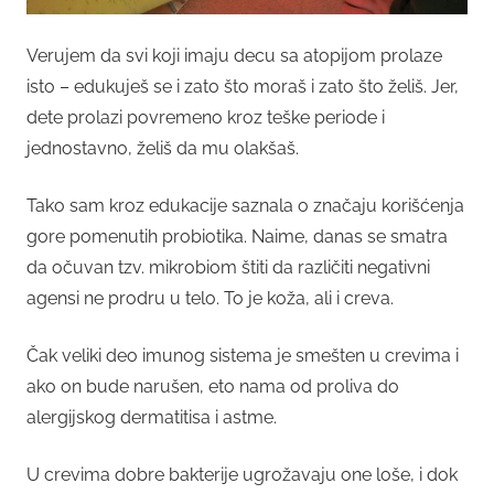
Verujem da svi koji imaju decu sa atopijom prolaze
isto – edukuješ se i zato što moraš i zato što želiš. Jer,
dete prolazi povremeno kroz teške periode i
jednostavno, želiš da mu olakšaš.
Tako sam kroz edukacije saznala o značaju korišćenja
gore pomenutih probiotika. Naime, danas se smatra
da očuvan tzv. mikrobiom štiti da različiti negativni
agensi ne prodru u telo. To je koža, ali i creva.
Čak veliki deo imunog sistema je smešten u crevima i
ako on bude narušen, eto nama od proliva do
alergijskog dermatitisa i astme.
U crevima dobre bakterije ugrožavaju one loše, i dok