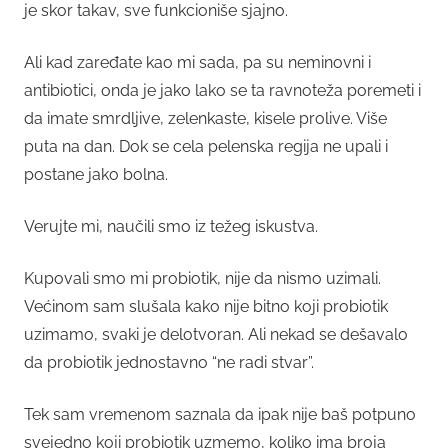
je skor takav, sve funkcioniše sjajno.
Ali kad zaređate kao mi sada, pa su neminovni i
antibiotici, onda je jako lako se ta ravnoteža poremeti i
da imate smrdljive, zelenkaste, kisele prolive. Više
puta na dan. Dok se cela pelenska regija ne upali i
postane jako bolna.
Verujte mi, naučili smo iz težeg iskustva.
Kupovali smo mi probiotik, nije da nismo uzimali.
Većinom sam slušala kako nije bitno koji probiotik
uzimamo, svaki je delotvoran. Ali nekad se dešavalo
da probiotik jednostavno “ne radi stvar”.
Tek sam vremenom saznala da ipak nije baš potpuno
svejedno koji probiotik uzmemo, koliko ima broja