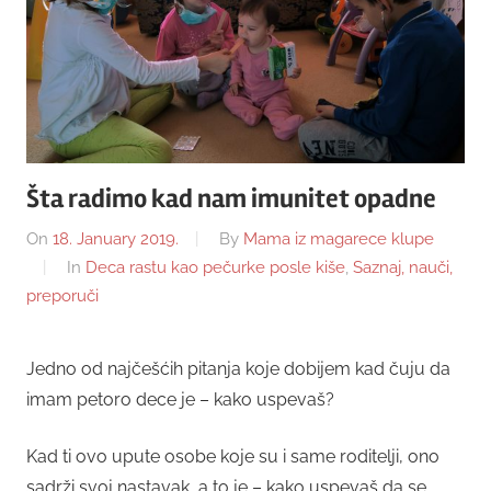
Šta radimo kad nam imunitet opadne
On
18. January 2019.
By
Mama iz magarece klupe
In
Deca rastu kao pečurke posle kiše
,
Saznaj, nauči,
preporuči
Jedno od najčešćih pitanja koje dobijem kad čuju da
imam petoro dece je – kako uspevaš?
Kad ti ovo upute osobe koje su i same roditelji, ono
sadrži svoj nastavak, a to je – kako uspevaš da se