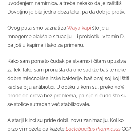
uvođenjem namirnica, a treba nekako da je zaštitiš.
Dovoljno je bila jedna doza leka, pa da dobije proliv.
Ovog puta smo saznali za
Waya kapi
što je u
mnogome olakšalo situaciju – i probiotik i vitamin D,
pa još u kapima i lako za primenu.
Kako sam pomalo čudak pa stvarno i čitam upustva
za lek, tako sam pronašla da one sadrže baš te neke
dobre mlečnokiselinske bakterije, baš onaj soj koji štiti
kad se piju antibiotici. U obliku u kom su, preko 90%
prođe do creva bez problema, pa nije ni čudo što su
se stolice sutradan već stabilizovale.
A stariji klinci su pride dobili novu zanimaciju. Koliko
brzo vi možete da kažete
Lactobacillus rhamnosus
GG
?