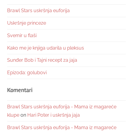
Brawl Stars uskršnja euforija
Uskršnje princeze
Svemir u flaši
Kako me je knjiga udarila u pleksus
Sunđer Bob i Tajni recept za jaja
Epizoda: golubovi
Komentari
Brawl Stars uskršnja euforija - Mama iz magareće
klupe
on
Hari Poter i uskršnja jaja
Brawl Stars uskršnja euforija - Mama iz magareće