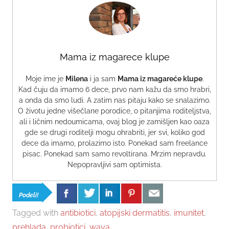
Mama iz magarece klupe
Moje ime je
Milena
i ja sam
Mama iz magareće klupe
.
Kad čuju da imamo 6 dece, prvo nam kažu da smo hrabri,
a onda da smo ludi. A zatim nas pitaju kako se snalazimo.
O životu jedne višečlane porodice, o pitanjima roditeljstva,
ali i ličnim nedoumicama, ovaj blog je zamišljen kao oaza
gde se drugi roditelji mogu ohrabriti, jer svi, koliko god
dece da imamo, prolazimo isto. Ponekad sam freelance
pisac. Ponekad sam samo revoltirana. Mrzim nepravdu.
Nepopravljivi sam optimista.
Podeli!
Tagged with
antibiotici
,
atopijski dermatitis
,
imunitet
,
prehlada
,
probiotici
,
waya