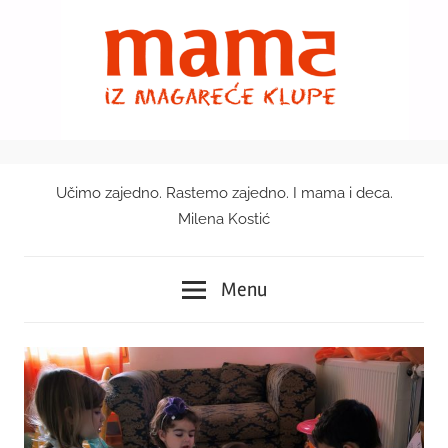
Skip
to
content
Učimo zajedno. Rastemo zajedno. I mama i deca.
Mama
Milena Kostić
iz
Menu
magareće
klupe