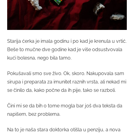
Starija ćerka je imala godinu i po kad je krenula u vrtić.
Beše to mučne dve godine kad je više odsustvovala
kući bolesna, nego bila tamo.
Pokušavali smo sve živo. Ok, skoro. Nakupovala sam
sirupa i preparata za imunitet raznih vrsta, ali nekad mi
se činilo da, kako počne da ih pije, tako se razboli.
Čini mi se da bih o tome mogla bar još dva teksta da
napišem, bez problema.
Na to je naša stara doktorka otišla u penziju, a nova