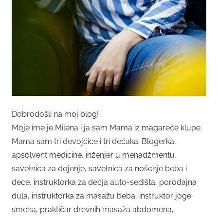
Dobrodošli na moj blog!
Moje ime je Milena i ja sam Mama iz magareće klupe.
Mama sam tri devojčice i tri dečaka. Blogerka,
apsolvent medicine, inženjer u menadžmentu,
savetnica za dojenje, savetnica za nošenje beba i
dece, instruktorka za dečja auto-sedišta, porođajna
dula, instruktorka za masažu beba, instruktor joge
smeha, praktičar drevnih masaža abdomena,