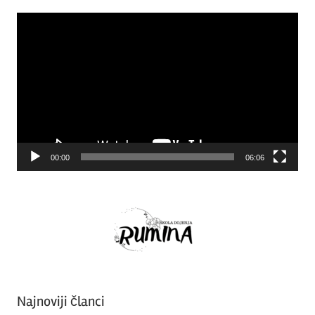
Video
Player
00:00
06:06
Najnoviji članci