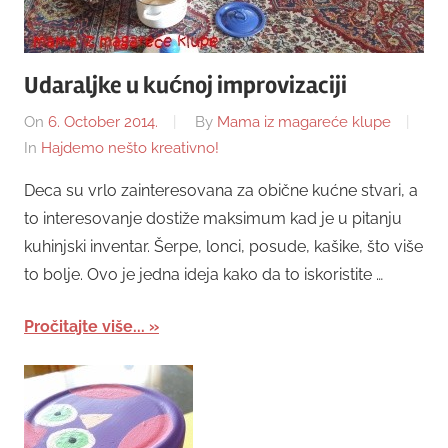
Udaraljke u kućnoj improvizaciji
On
6. October 2014.
By
Mama iz magareće klupe
In
Hajdemo nešto kreativno!
Deca su vrlo zainteresovana za obične kućne stvari, a
to interesovanje dostiže maksimum kad je u pitanju
kuhinjski inventar. Šerpe, lonci, posude, kašike, što više
to bolje. Ovo je jedna ideja kako da to iskoristite …
Pročitajte više...