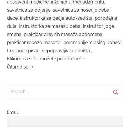
apsolvent medicine, inženjer u menadžmentu,
savetnica za dojenje, savetnica za nošenje beba i
dece, instruktorka za dečja auto-sedišta, porođajna
dula, instruktorka za masažu beba, instruktor joge
smeha, praktičar drevnih masaža abdomena,
praktičar rebozo masaže i ceremonije "closing bones",
freelance pisac, nepopravljivi optimista.
Klikom na sliku možete pročitati više.
Čitamo se! :)
Search
for:
Searc
Email