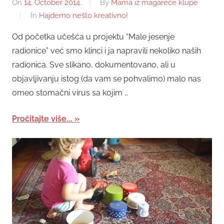
On
14. October 2014.
By
Mama iz magareće klupe
In
Hajdemo nešto kreativno!
Od početka učešća u projektu “Male jesenje
radionice” već smo klinci i ja napravili nekoliko naših
radionica. Sve slikano, dokumentovano, ali u
objavljivanju istog (da vam se pohvalimo) malo nas
omeo stomačni virus sa kojim …
Pročitajte više...