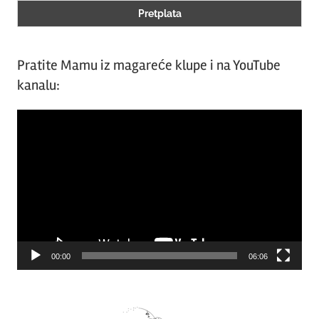
Pratite Mamu iz magareće klupe i na YouTube
kanalu:
Video
Player
00:00
06:06