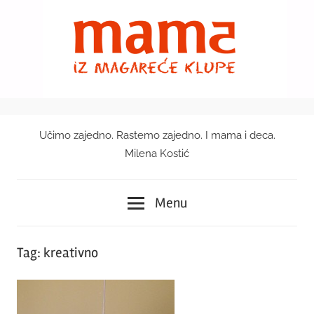
Skip
to
content
Učimo zajedno. Rastemo zajedno. I mama i deca.
Mama
Milena Kostić
iz
Menu
magareće
klupe
Tag:
kreativno