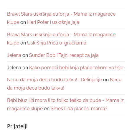
Brawl Stars uskršnja euforija - Mama iz magareće
klupe
on
Hari Poter i uskršnja jaja
Brawl Stars uskršnja euforija - Mama iz magareće
klupe
on
Uskršnja Priča o igračkama
Jelena
on
Sunđer Bob i Tajni recept za jaja
Jelena
on
Kako pomoći bebi koja plače tokom vožnje
Neću da moja deca budu takva! | Detinjarije
on
Neću
da moja deca budu takva!
Bebi bluz iliti mora li to toliko teško da bude - Mama iz
magareće klupe
on
Smeš li da plačeš, mama?
Prijatelji