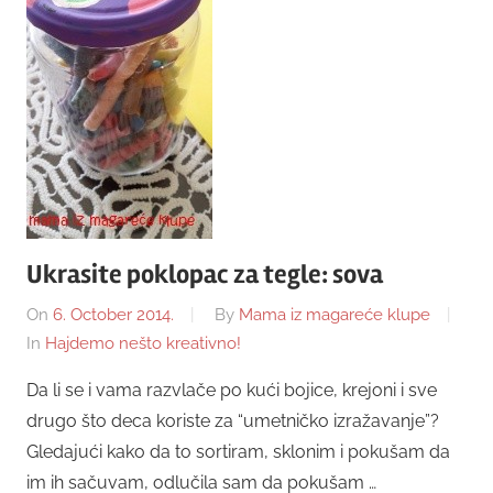
Ukrasite poklopac za tegle: sova
On
6. October 2014.
By
Mama iz magareće klupe
In
Hajdemo nešto kreativno!
Da li se i vama razvlače po kući bojice, krejoni i sve
drugo što deca koriste za “umetničko izražavanje”?
Gledajući kako da to sortiram, sklonim i pokušam da
im ih sačuvam, odlučila sam da pokušam …