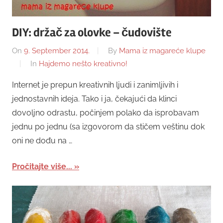
DIY: držač za olovke – čudovište
On
9. September 2014.
By
Mama iz magareće klupe
In
Hajdemo nešto kreativno!
Internet je prepun kreativnih ljudi i zanimljivih i
jednostavnih ideja. Tako i ja, čekajući da klinci
dovoljno odrastu, počinjem polako da isprobavam
jednu po jednu (sa izgovorom da stičem veštinu dok
oni ne dođu na …
Pročitajte više...