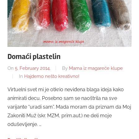
Domaći plastelin
On
5. February 2014.
By
Mama iz magareće klupe
In
Hajdemo nešto kreativno!
Virtuelni svet mi je otkrio neviđena blaga ideja kako
animirati decu. Posebno sam se naoštrila na sve
varijante “uradi sam”. Mada moram da priznam da Moj
Zakoniti Muž (skr. MZM, prim.aut.) ne deli moje
oduševljenje. …