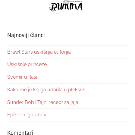
Najnoviji članci
Brawl Stars uskršnja euforija
Uskršnje princeze
Svemir u flaši
Kako me je knjiga udarila u pleksus
Sunđer Bob i Tajni recept za jaja
Epizoda: golubovi
Komentari