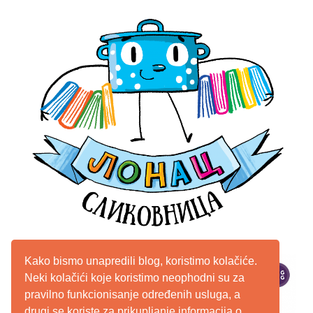
Kako bismo unapredili blog, koristimo kolačiće.
Neki kolačići koje koristimo neophodni su za
pravilno funkcionisanje određenih usluga, a
drugi se koriste za prikupljanje informacija o