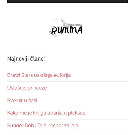
Najnoviji članci
Brawl Stars uskršnja euforija
Uskršnje princeze
Svemir u flaši
Kako me je knjiga udarila u pleksus
Sunđer Bob i Tajni recept za jaja