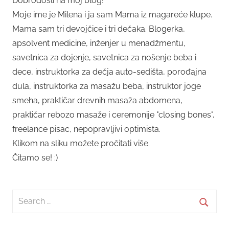
Dobrodošli na moj blog!
Moje ime je Milena i ja sam Mama iz magareće klupe.
Mama sam tri devojčice i tri dečaka. Blogerka,
apsolvent medicine, inženjer u menadžmentu,
savetnica za dojenje, savetnica za nošenje beba i
dece, instruktorka za dečja auto-sedišta, porođajna
dula, instruktorka za masažu beba, instruktor joge
smeha, praktičar drevnih masaža abdomena,
praktičar rebozo masaže i ceremonije "closing bones",
freelance pisac, nepopravljivi optimista.
Klikom na sliku možete pročitati više.
Čitamo se! :)
Search
for:
Searc