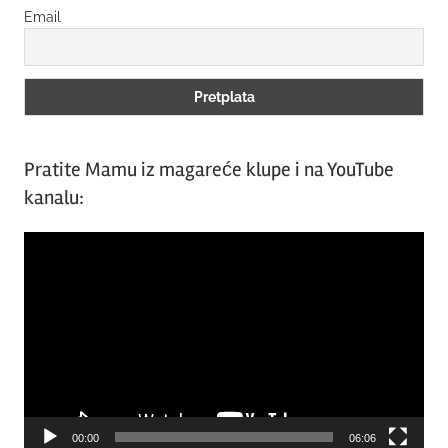
Email
Pratite Mamu iz magareće klupe i na YouTube
kanalu:
Video
Player
00:00
06:06