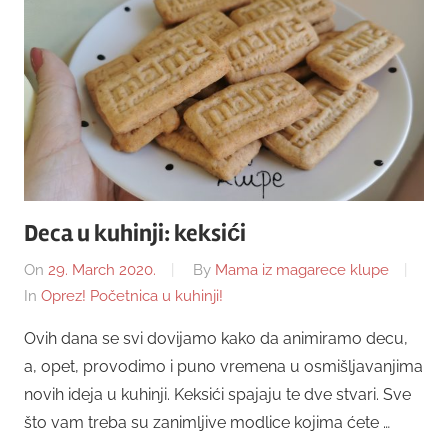
Deca u kuhinji: keksići
On
29. March 2020.
By
Mama iz magarece klupe
In
Oprez! Početnica u kuhinji!
Ovih dana se svi dovijamo kako da animiramo decu,
a, opet, provodimo i puno vremena u osmišljavanjima
novih ideja u kuhinji. Keksići spajaju te dve stvari. Sve
što vam treba su zanimljive modlice kojima ćete …