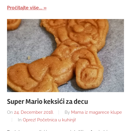
Pročitajte više...
Super Mario keksići za decu
On
24. December 2018.
By
Mama iz magarece klupe
In
Oprez! Početnica u kuhinji!