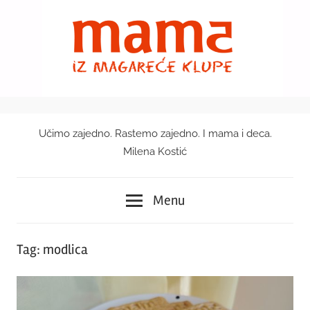
Skip
to
content
Učimo zajedno. Rastemo zajedno. I mama i deca.
Mama
Milena Kostić
iz
Menu
magareće
klupe
Tag:
modlica