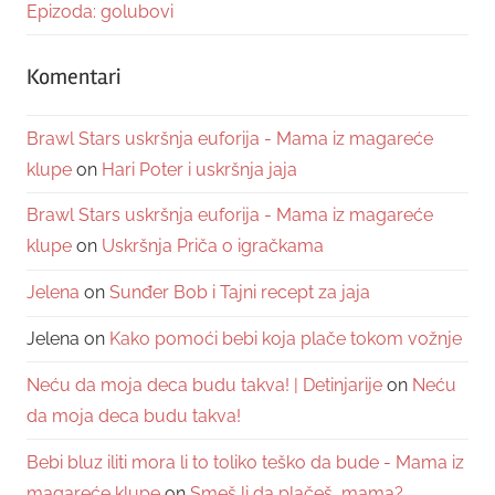
Epizoda: golubovi
Komentari
Brawl Stars uskršnja euforija - Mama iz magareće
klupe
on
Hari Poter i uskršnja jaja
Brawl Stars uskršnja euforija - Mama iz magareće
klupe
on
Uskršnja Priča o igračkama
Jelena
on
Sunđer Bob i Tajni recept za jaja
Jelena
on
Kako pomoći bebi koja plače tokom vožnje
Neću da moja deca budu takva! | Detinjarije
on
Neću
da moja deca budu takva!
Bebi bluz iliti mora li to toliko teško da bude - Mama iz
magareće klupe
on
Smeš li da plačeš, mama?