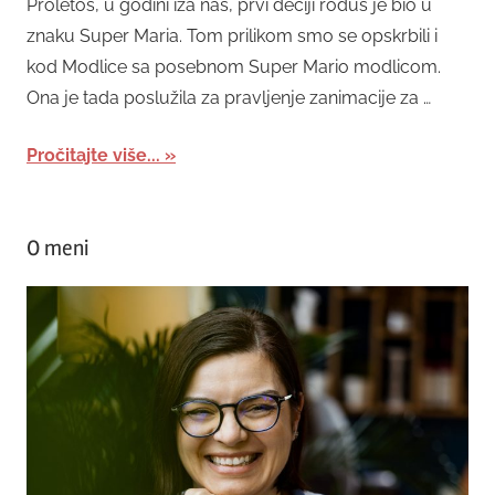
Proletos, u godini iza nas, prvi dečiji rođus je bio u
znaku Super Maria. Tom prilikom smo se opskrbili i
kod Modlice sa posebnom Super Mario modlicom.
Ona je tada poslužila za pravljenje zanimacije za …
Pročitajte više...
O meni