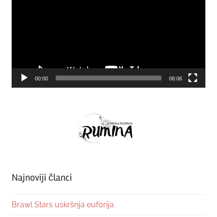
00:00
06:06
Najnoviji članci
Brawl Stars uskršnja euforija