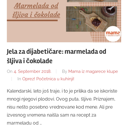
Jela za dijabetičare: marmelada od
šljiva i čokolade
On
4. September 2018.
By
Mama iz magarece klupe
In
Oprez! Početnica u kuhinji!
Kalendarski, leto još traje, i to je prilika da se iskoriste
mnogi njegovi plodovi. Ovog puta, šljive. Priznajem,
nisu nešto posebno vrednovane kod mene. Ali pre
izvesnog vremena naišla sam na recept za
marmeladu od …