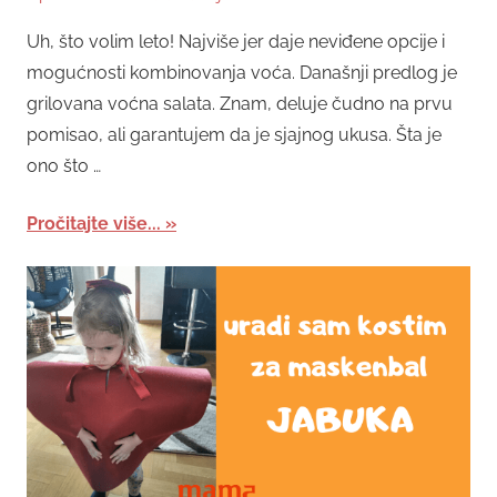
Uh, što volim leto! Najviše jer daje neviđene opcije i
mogućnosti kombinovanja voća. Današnji predlog je
grilovana voćna salata. Znam, deluje čudno na prvu
pomisao, ali garantujem da je sjajnog ukusa. Šta je
ono što …
Pročitajte više...