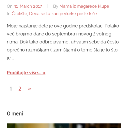
On
31. March 2017.
By
Mama iz magarece klupe
In
Čitalište
,
Deca rastu kao pečurke posle kiše
Moje najstarije dete je ove godine predškolac. Polako
već brojimo dane do septembra i novog životnog
ritma. Dok tako odbrojavamo, uhvatim sebe da često
oprečno razmišljam (i zamišljam) o tome šta je to što
je …
Pročitajte više...
Posts
Next
1
2
»
Posts
pagination
O meni