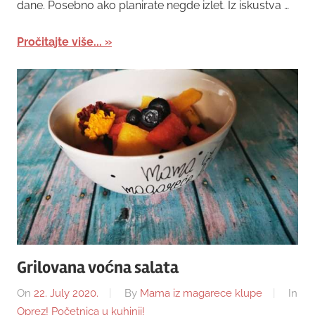
dane. Posebno ako planirate negde izlet. Iz iskustva …
Pročitajte više...
Grilovana voćna salata
On
22. July 2020.
By
Mama iz magarece klupe
In
Oprez! Početnica u kuhinji!