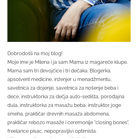
Dobrodošli na moj blog!
Moje ime je Milena i ja sam Mama iz magareće klupe.
Mama sam tri devojčice i tri dečaka. Blogerka,
apsolvent medicine, inženjer u menadžmentu,
savetnica za dojenje, savetnica za nošenje beba i
dece, instruktorka za dečja auto-sedišta, porođajna
dula, instruktorka za masažu beba, instruktor joge
smeha, praktičar drevnih masaža abdomena,
praktičar rebozo masaže i ceremonije "closing bones",
freelance pisac, nepopravljivi optimista.