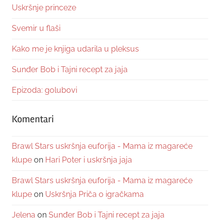
Uskršnje princeze
Svemir u flaši
Kako me je knjiga udarila u pleksus
Sunđer Bob i Tajni recept za jaja
Epizoda: golubovi
Komentari
Brawl Stars uskršnja euforija - Mama iz magareće
klupe
on
Hari Poter i uskršnja jaja
Brawl Stars uskršnja euforija - Mama iz magareće
klupe
on
Uskršnja Priča o igračkama
Jelena
on
Sunđer Bob i Tajni recept za jaja