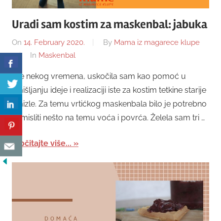
Uradi sam kostim za maskenbal: jabuka
On
14. February 2020.
By
Mama iz magarece klupe
In
Maskenbal
Pre nekog vremena, uskočila sam kao pomoć u
smišljanju ideje i realizaciji iste za kostim tetkine starije
šmizle. Za temu vrtićkog maskenbala bilo je potrebno
osmisliti nešto na temu voća i povrća. Želela sam tri …
Pročitajte više...