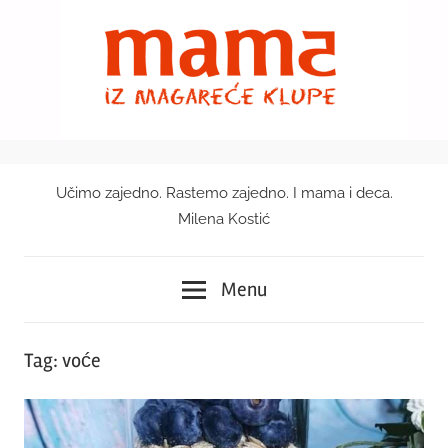
Skip
to
content
Učimo zajedno. Rastemo zajedno. I mama i deca.
Mama
Milena Kostić
iz
Menu
magareće
klupe
Tag:
voće