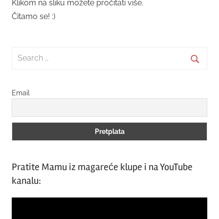
Klikom na sliku možete pročitati više.
Čitamo se! :)
Search
for:
Searc
Email
Pratite Mamu iz magareće klupe i na YouTube
kanalu:
Video
Player