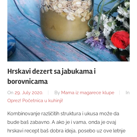
Hrskavi dezert sa jabukama i
borovnicama
On
29. July 2020.
By
Mama iz magarece klupe
In
Oprez! Početnica u kuhinji!
Kombinovanje različitih struktura i ukusa može da
bude baš zabavno. A ako je i vama, onda je ovaj
hrskavi recept baš dobra ideja, posebo uz ove letnje