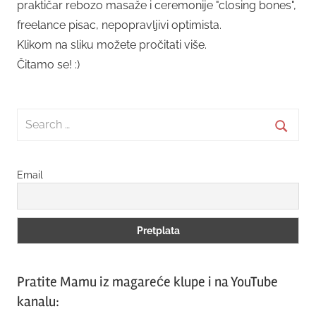
praktičar rebozo masaže i ceremonije "closing bones",
freelance pisac, nepopravljivi optimista.
Klikom na sliku možete pročitati više.
Čitamo se! :)
Search
for:
Searc
Email
Pratite Mamu iz magareće klupe i na YouTube
kanalu: