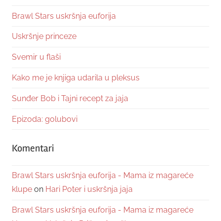
Brawl Stars uskršnja euforija
Uskršnje princeze
Svemir u flaši
Kako me je knjiga udarila u pleksus
Sunđer Bob i Tajni recept za jaja
Epizoda: golubovi
Komentari
Brawl Stars uskršnja euforija - Mama iz magareće
klupe
on
Hari Poter i uskršnja jaja
Brawl Stars uskršnja euforija - Mama iz magareće