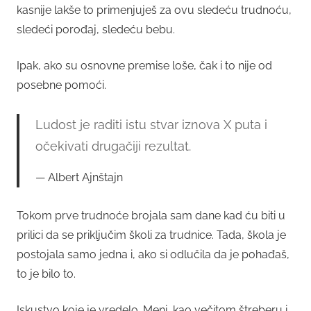
kasnije lakše to primenjuješ za ovu sledeću trudnoću,
sledeći porođaj, sledeću bebu.
Ipak, ako su osnovne premise loše, čak i to nije od
posebne pomoći.
Ludost je raditi istu stvar iznova X puta i
očekivati drugačiji rezultat.
Albert Ajnštajn
Tokom prve trudnoće brojala sam dane kad ću biti u
prilici da se priključim školi za trudnice. Tada, škola je
postojala samo jedna i, ako si odlučila da je pohađaš,
to je bilo to.
Iskustvo koje je vredelo. Meni, kao večitom štreberu i