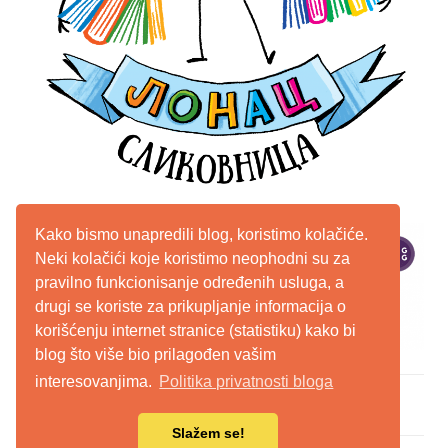
Kako bismo unapredili blog, koristimo kolačiće.
Neki kolačići koje koristimo neophodni su za
pravilno funkcionisanje određenih usluga, a
drugi se koriste za prikupljanje informacija o
korišćenju internet stranice (statistiku) kako bi
blog što više bio prilagođen vašim
interesovanjima.
Politika privatnosti bloga
WordPress Theme: Chronus by ThemeZee.
Slažem se!