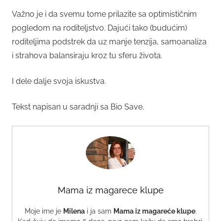
Važno je i da svemu tome prilazite sa optimističnim
pogledom na roditeljstvo. Dajući tako (budućim)
roditeljima podstrek da uz manje tenzija, samoanaliza
i strahova balansiraju kroz tu sferu života.
I dele dalje svoja iskustva.
Tekst napisan u saradnji sa Bio Save.
Mama iz magarece klupe
Moje ime je
Milena
i ja sam
Mama iz magareće klupe
.