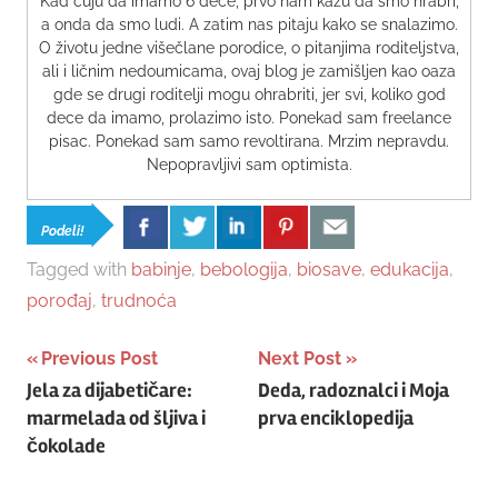
Kad čuju da imamo 6 dece, prvo nam kažu da smo hrabri,
a onda da smo ludi. A zatim nas pitaju kako se snalazimo.
O životu jedne višečlane porodice, o pitanjima roditeljstva,
ali i ličnim nedoumicama, ovaj blog je zamišljen kao oaza
gde se drugi roditelji mogu ohrabriti, jer svi, koliko god
dece da imamo, prolazimo isto. Ponekad sam freelance
pisac. Ponekad sam samo revoltirana. Mrzim nepravdu.
Nepopravljivi sam optimista.
Podeli!
Tagged with
babinje
,
bebologija
,
biosave
,
edukacija
,
porođaj
,
trudnoća
Post
Previous Post
Next Post
Jela za dijabetičare:
Deda, radoznalci i Moja
navigation
marmelada od šljiva i
prva enciklopedija
čokolade