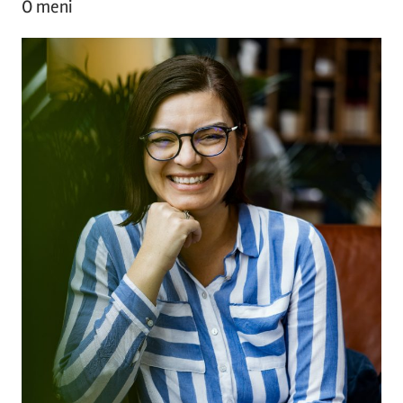
O meni