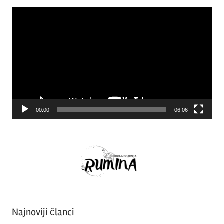
Video
Player
00:00
06:06
Najnoviji članci