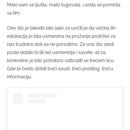
Malo sam se ljutila, malo tugovala, i onda se pomirila
sa tim.
Ono što je takođe bilo lako za uočiti je da većina tih
edukacija je bila usmerena na pružanje podrške za
nas trudnice dok se ne porodimo. Za ono što sledi
posle dobile bi (ili ne) usmerenja i savete, ali za
konkretno je bilo potrebno odbratiti se trećem licu.
Gde bi često dobili treći savet, treći predlog, treću
informaciju.