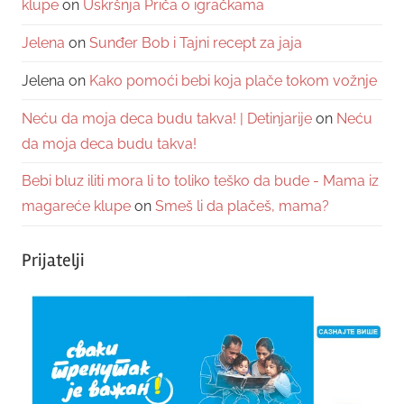
klupe
on
Uskršnja Priča o igračkama
Jelena
on
Sunđer Bob i Tajni recept za jaja
Jelena
on
Kako pomoći bebi koja plače tokom vožnje
Neću da moja deca budu takva! | Detinjarije
on
Neću
da moja deca budu takva!
Bebi bluz iliti mora li to toliko teško da bude - Mama iz
magareće klupe
on
Smeš li da plačeš, mama?
Prijatelji