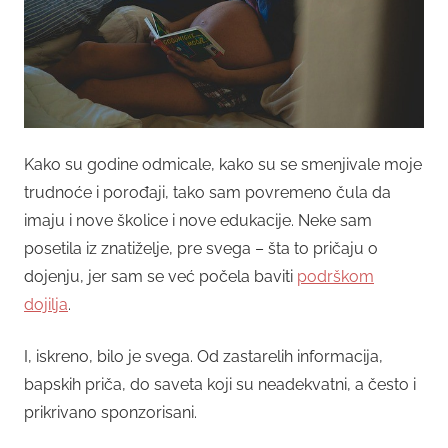
Kako su godine odmicale, kako su se smenjivale moje
trudnoće i porođaji, tako sam povremeno čula da
imaju i nove školice i nove edukacije. Neke sam
posetila iz znatiželje, pre svega – šta to pričaju o
dojenju, jer sam se već počela baviti
podrškom
dojilja
.
I, iskreno, bilo je svega. Od zastarelih informacija,
bapskih priča, do saveta koji su neadekvatni, a često i
prikrivano sponzorisani.