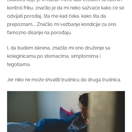
kontrol friku, značilo je da mi neko sažvaće kako će se
odvijati porođaj, šta me kad čeka, kako šta da
prepoznam,… Značilo mi vežbanje kondicije za ono
famozno disanje na porođaju.
I, da budem iskrena, značilo mi ono druženje sa
koleginicama po stomacima, simptomima i
tegobama.
Jer niko ne može shvatiti trudnicu do druga trudnica.