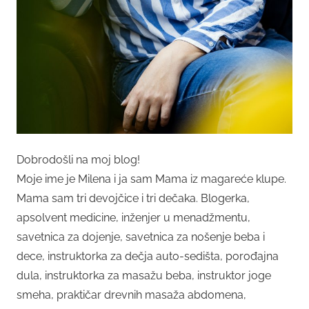
Dobrodošli na moj blog!
Moje ime je Milena i ja sam Mama iz magareće klupe.
Mama sam tri devojčice i tri dečaka. Blogerka,
apsolvent medicine, inženjer u menadžmentu,
savetnica za dojenje, savetnica za nošenje beba i
dece, instruktorka za dečja auto-sedišta, porođajna
dula, instruktorka za masažu beba, instruktor joge
smeha, praktičar drevnih masaža abdomena,