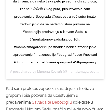
da činjenica da neko čeka peto je veoma ohrabrujuća,
zar ne? 🙊🙉🙈 Ovog puta, prisustvovala sam
predavanju u Beogradu @uscesc , a već sutra imate
zadovoljstvo da se nađemo istom prilikom na
#bebologija predavanju u Novom Sadu, u
@merkatornovisadsrbija od 10h.
#mamaizmagareceklupe #babicaibebica #roditeljstvo
#predavanje #maticnecelije #beograd #usce #novisad
#8monthpregnant #32weekspregnant #5thpregnancy
A post shared by
Милена Костић
(@mamaizmagareceklupe) on
Kad sam proletos započela saradnju sa BioSave
grupom i bila pozvana da učestvujem u
predavanjima
Savladajte Bebologiju
koje drže u
Beogradu i Novom Sadu, značilo mi je da prvo čujem