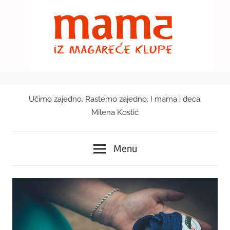
Skip
to
content
Učimo zajedno. Rastemo zajedno. I mama i deca.
Mama
Milena Kostić
iz
Menu
magareće
klupe