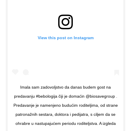
View this post on Instagram
Imala sam zadovoljstvo da danas budem gost na
predavanju #bebologija čiji je domaćin @biosavegroup .
Predavanje je namenjeno budućim roditeljima, od strane
patronažnih sestara, doktora i pedijatra, s ciljem da se
ohrabre u nastupajućem periodu roditeljstva. A izgleda