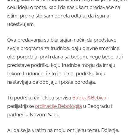
celu ideju o tome, kao i da saslušam predavače na
istim, pre no što sam donela odluku da i sama
učestvujem.
Ova predavanja su bila sjajan način da predstave
svoje programe za trudnice, daju glavne smernice
oko porođaja, prvih dana sa bebom, nege bebe, ali i
predstave podršku koju trudnice mogu da imaju
tokom trudnoće, i, što je bitno, podršku koju
nastavljaju da dobijaju i posle porođaja.
Tu podršku čini ekipa servisa
Babica&Bebica
i
pedijatrijske
ordinacije Bebologija
u Beogradu i
partneri u Novom Sadu.
Al’ da se ja vratim na moju omiljenu temu. Dojenje.