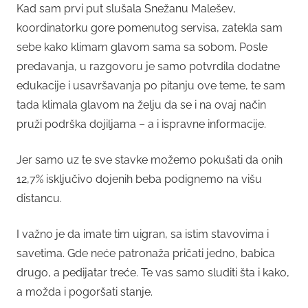
Kad sam prvi put slušala Snežanu Malešev,
koordinatorku gore pomenutog servisa, zatekla sam
sebe kako klimam glavom sama sa sobom. Posle
predavanja, u razgovoru je samo potvrdila dodatne
edukacije i usavršavanja po pitanju ove teme, te sam
tada klimala glavom na želju da se i na ovaj način
pruži podrška dojiljama – a i ispravne informacije.
Jer samo uz te sve stavke možemo pokušati da onih
12,7% isključivo dojenih beba podignemo na višu
distancu.
I važno je da imate tim uigran, sa istim stavovima i
savetima. Gde neće patronaža pričati jedno, babica
drugo, a pedijatar treće. Te vas samo sluditi šta i kako,
a možda i pogoršati stanje.