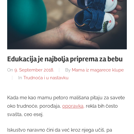
Edukacija je najbolja priprema za bebu
On
9. September 2018.
By
Mama iz magarece klupe
In
Trudnoća i u nastavku
Kada me kao mamu petoro mališana pitaju za savete
oko trudnoće, porođaja,
oporavka,
rekla bih često
svašta, ceo esej.
Iskustvo naravno čini da već kroz njega učiš, pa