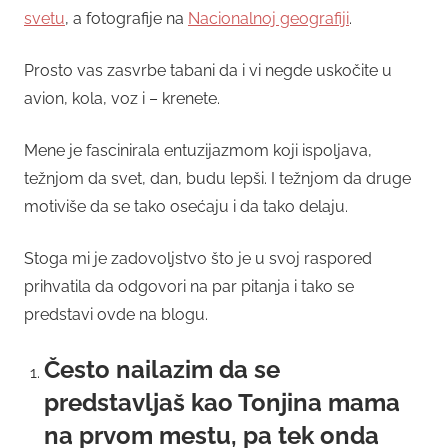
svetu
, a fotografije na
Nacionalnoj geografiji
.
Prosto vas zasvrbe tabani da i vi negde uskočite u
avion, kola, voz i – krenete.
Mene je fascinirala entuzijazmom koji ispoljava,
težnjom da svet, dan, budu lepši. I težnjom da druge
motiviše da se tako osećaju i da tako delaju.
Stoga mi je zadovoljstvo što je u svoj raspored
prihvatila da odgovori na par pitanja i tako se
predstavi ovde na blogu.
Često nailazim da se
predstavljaš kao Tonjina mama
na prvom mestu, pa tek onda