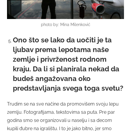
photo by: Mina Milenković
Ono što se lako da uočiti je ta
ljubav prema lepotama naše
zemlje i privrženost rodnom
kraju. Da li si planirala nekad da
budeš angažovana oko
predstavljanja svega toga svetu?
Trudim se na sve načine da promovišem svoju lepu
zemlju. Fotografijama, tekstovima sa puta. Pre par
godina smo se organizovali u naselju i sa decom
kupili đubre na igralištu. I to je jako bitno, jer smo