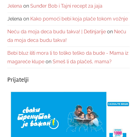
Jelena
on
Sunđer Bob i Tajni recept za jaja
Jelena
on
Kako pomoći bebi koja plače tokom vožnje
Neću da moja deca budu takva! | Detinjarije
on
Neću
da moja deca budu takva!
Bebi bluz iliti mora li to toliko teško da bude - Mama iz
magareće klupe
on
Smeš li da plačeš, mama?
Prijatelji