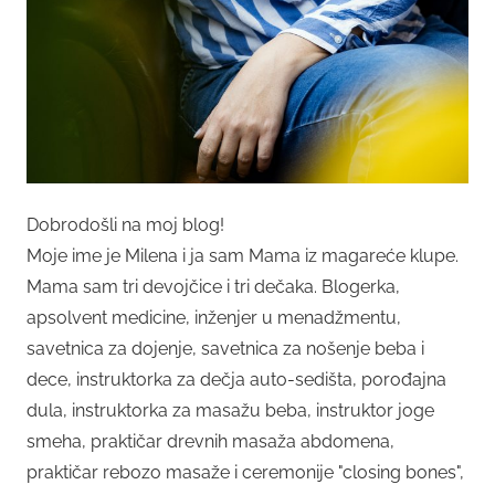
Dobrodošli na moj blog!
Moje ime je Milena i ja sam Mama iz magareće klupe.
Mama sam tri devojčice i tri dečaka. Blogerka,
apsolvent medicine, inženjer u menadžmentu,
savetnica za dojenje, savetnica za nošenje beba i
dece, instruktorka za dečja auto-sedišta, porođajna
dula, instruktorka za masažu beba, instruktor joge
smeha, praktičar drevnih masaža abdomena,
praktičar rebozo masaže i ceremonije "closing bones",