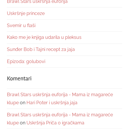
Brawl Stars uskršnja euforija
Uskršnje princeze
Svemir u flaši
Kako me je knjiga udarila u pleksus
Sunđer Bob i Tajni recept za jaja
Epizoda: golubovi
Komentari
Brawl Stars uskršnja euforija - Mama iz magareće
klupe
on
Hari Poter i uskršnja jaja
Brawl Stars uskršnja euforija - Mama iz magareće
klupe
on
Uskršnja Priča o igračkama