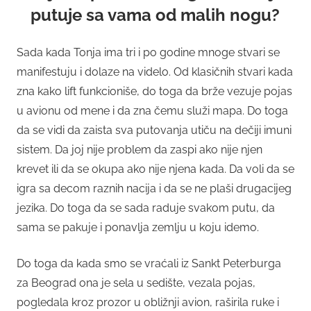
putuje sa vama od malih nogu?
Sada kada Tonja ima tri i po godine mnoge stvari se
manifestuju i dolaze na videlo. Od klasičnih stvari kada
zna kako lift funkcioniše, do toga da brže vezuje pojas
u avionu od mene i da zna čemu služi mapa. Do toga
da se vidi da zaista sva putovanja utiču na dečiji imuni
sistem. Da joj nije problem da zaspi ako nije njen
krevet ili da se okupa ako nije njena kada. Da voli da se
igra sa decom raznih nacija i da se ne plaši drugacijeg
jezika. Do toga da se sada raduje svakom putu, da
sama se pakuje i ponavlja zemlju u koju idemo.
Do toga da kada smo se vraćali iz Sankt Peterburga
za Beograd ona je sela u sedište, vezala pojas,
pogledala kroz prozor u obližnji avion, raširila ruke i