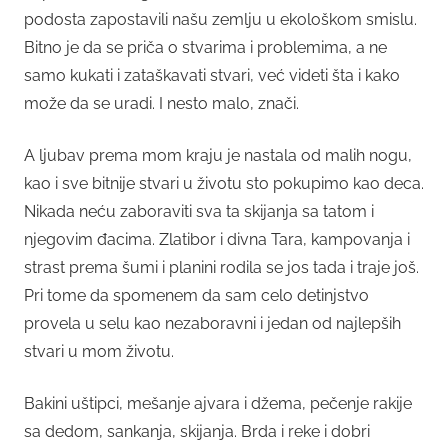
podosta zapostavili našu zemlju u ekološkom smislu.
Bitno je da se priča o stvarima i problemima, a ne
samo kukati i zataškavati stvari, već videti šta i kako
može da se uradi. I nesto malo, znači.
A ljubav prema mom kraju je nastala od malih nogu,
kao i sve bitnije stvari u životu sto pokupimo kao deca.
Nikada neću zaboraviti sva ta skijanja sa tatom i
njegovim đacima. Zlatibor i divna Tara, kampovanja i
strast prema šumi i planini rodila se jos tada i traje još.
Pri tome da spomenem da sam celo detinjstvo
provela u selu kao nezaboravni i jedan od najlepših
stvari u mom životu.
Bakini uštipci, mešanje ajvara i džema, pečenje rakije
sa dedom, sankanja, skijanja. Brda i reke i dobri