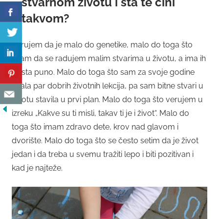
stvarnom životu i šta te čini
takvom?
Verujem da je malo do genetike, malo do toga što
znam da se radujem malim stvarima u životu, a ima ih
zaista puno. Malo do toga što sam za svoje godine
imala par dobrih životnih lekcija, pa sam bitne stvari u
životu stavila u prvi plan. Malo do toga što verujem u
izreku „Kakve su ti misli, takav ti je i život“. Malo do
toga što imam zdravo dete, krov nad glavom i
dvorište. Malo do toga što se često setim da je život
jedan i da treba u svemu tražiti lepo i biti pozitivan i
kad je najteže.