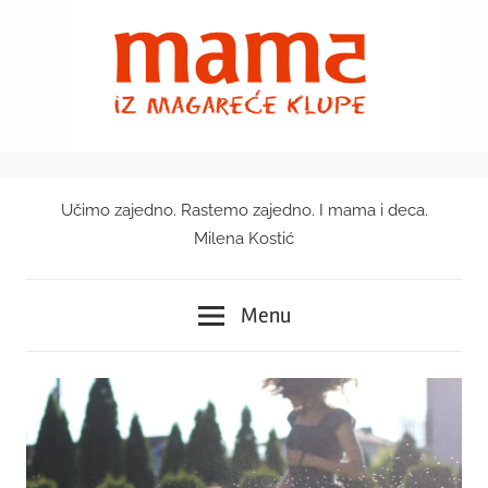
Skip
to
content
Učimo zajedno. Rastemo zajedno. I mama i deca.
Mama
Milena Kostić
iz
Menu
magareće
klupe