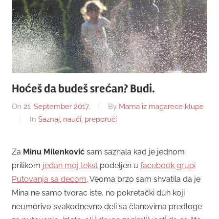
Hoćeš da budeš srećan? Budi.
On
21. September 2017.
By
Mama iz magarece klupe
In
Saznaj, nauči, preporuči
Za
Minu Milenković
sam saznala kad je jednom
prilikom
jedan moj tekst
podeljen u
facebook grupi
Putovanja sa decom
. Veoma brzo sam shvatila da je
Mina ne samo tvorac iste, no pokretački duh koji
neumorivo svakodnevno deli sa članovima predloge