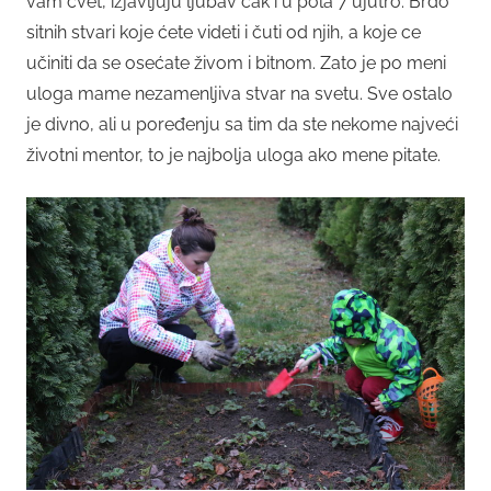
vam cvet, izjavljuju ljubav čak i u pola 7 ujutro. Brdo
sitnih stvari koje ćete videti i čuti od njih, a koje ce
učiniti da se osećate živom i bitnom. Zato je po meni
uloga mame nezamenljiva stvar na svetu. Sve ostalo
je divno, ali u poređenju sa tim da ste nekome najveći
životni mentor, to je najbolja uloga ako mene pitate.