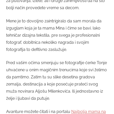
za putovanja, izlete, ali i druge zanimljivosti da na što
bolji način provedete vreme sa decom.
Mene je to dovoljno zaintrigiralo da sam morala da
izguglam koja je ta mama Mina i čime se bavi. Iako
tehničar dizajna tekstila, pre svega je profesionalni
fotograf, dobitnica nekoliko nagrada i svojim
fotografija to defitivno zaslužuje.
Pred vašim očima smenjuju se fotografije ćerke Tonje
uhvaćene u onim magičnim trenucima koje svi želimo
da pamtimo. Zatim tu su slike desetina gradova
zemalja, destinacija a koje posećuje prateći svog
muža novinara Aljošu Milenkovića. Ili jednostavno iz
želje i ljubavi da putuje.
Avanture možete čitati i na portalu
Najbolja mama na