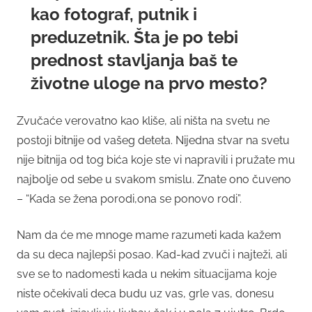
kao fotograf, putnik i
preduzetnik. Šta je po tebi
prednost stavljanja baš te
životne uloge na prvo mesto?
Zvučaće verovatno kao kliše, ali ništa na svetu ne
postoji bitnije od vašeg deteta. Nijedna stvar na svetu
nije bitnija od tog bića koje ste vi napravili i pružate mu
najbolje od sebe u svakom smislu. Znate ono čuveno
– “Kada se žena porodi,ona se ponovo rodi”.
Nam da će me mnoge mame razumeti kada kažem
da su deca najlepši posao. Kad-kad zvuči i najteži, ali
sve se to nadomesti kada u nekim situacijama koje
niste očekivali deca budu uz vas, grle vas, donesu