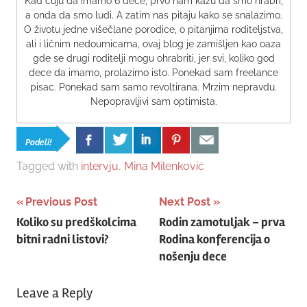
Kad čuju da imamo 6 dece, prvo nam kažu da smo hrabri,
a onda da smo ludi. A zatim nas pitaju kako se snalazimo.
O životu jedne višečlane porodice, o pitanjima roditeljstva,
ali i ličnim nedoumicama, ovaj blog je zamišljen kao oaza
gde se drugi roditelji mogu ohrabriti, jer svi, koliko god
dece da imamo, prolazimo isto. Ponekad sam freelance
pisac. Ponekad sam samo revoltirana. Mrzim nepravdu.
Nepopravljivi sam optimista.
Podeli!
Tagged with
intervju
,
Mina Milenković
Post
Previous Post
Next Post
Koliko su predškolcima
Rodin zamotuljak – prva
navigation
bitni radni listovi?
Rodina konferencija o
nošenju dece
Leave a Reply