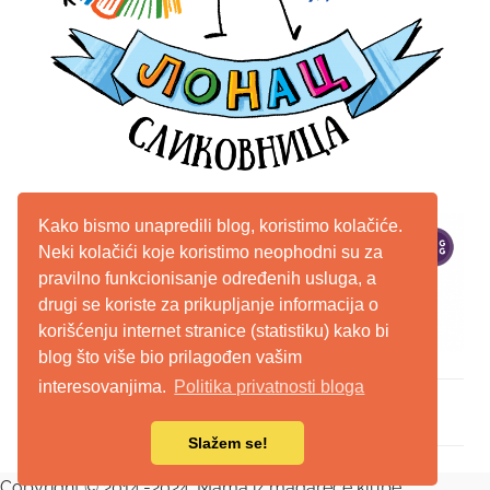
Kako bismo unapredili blog, koristimo kolačiće.
Neki kolačići koje koristimo neophodni su za
pravilno funkcionisanje određenih usluga, a
drugi se koriste za prikupljanje informacija o
korišćenju internet stranice (statistiku) kako bi
blog što više bio prilagođen vašim
interesovanjima.
Politika privatnosti bloga
WordPress Theme: Chronus by ThemeZee.
Slažem se!
Copyright © 2014.-2024. Mama iz magareće klupe