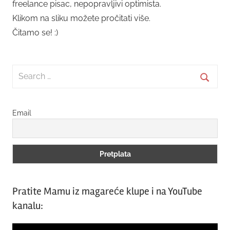
freelance pisac, nepopravljivi optimista.
Klikom na sliku možete pročitati više.
Čitamo se! :)
Search
for:
Searc
Email
Pratite Mamu iz magareće klupe i na YouTube
kanalu:
Video