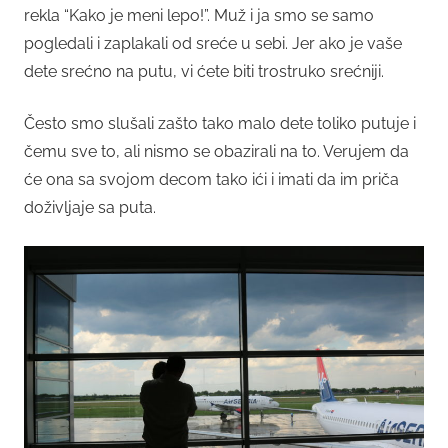
rekla “Kako je meni lepo!”. Muž i ja smo se samo
pogledali i zaplakali od sreće u sebi. Jer ako je vaše
dete srećno na putu, vi ćete biti trostruko srećniji.
Često smo slušali zašto tako malo dete toliko putuje i
čemu sve to, ali nismo se obazirali na to. Verujem da
će ona sa svojom decom tako ići i imati da im priča
doživljaje sa puta.