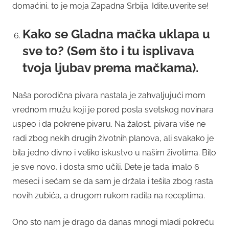
domaćini, to je moja Zapadna Srbija. Idite,uverite se!
Kako se Gladna mačka uklapa u
sve to? (Sem što i tu isplivava
tvoja ljubav prema mačkama).
Naša porodična pivara nastala je zahvaljujući mom
vrednom mužu koji je pored posla svetskog novinara
uspeo i da pokrene pivaru. Na žalost, pivara više ne
radi zbog nekih drugih životnih planova, ali svakako je
bila jedno divno i veliko iskustvo u našim životima. Bilo
je sve novo, i dosta smo učili. Dete je tada imalo 6
meseci i sećam se da sam je držala i tešila zbog rasta
novih zubića, a drugom rukom radila na receptima.
Ono sto nam je drago da danas mnogi mladi pokreću