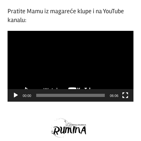
Pratite Mamu iz magareće klupe i na YouTube
kanalu:
Video
Player
00:00
06:06