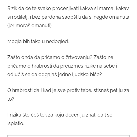
Rizik da će te svako procenjivati kakva si mama, kakav
si roditelj, i bez pardona saopštiti da si negde omanula
(jer moraš omanuti).
Mogla bih tako u nedogled.
Zašto onda da pričamo o žrtvovanju? Zašto ne
pričamo o hrabrosti da preuzmeš rizike na sebe i
odlučiš se da odgajaš jedno ljudsko biće?
O hrabrosti da i kad je sve protiv tebe, stisneš petlju za
to?
I riziku što ćeš tek za koju deceniju znati da l se
isplatio.