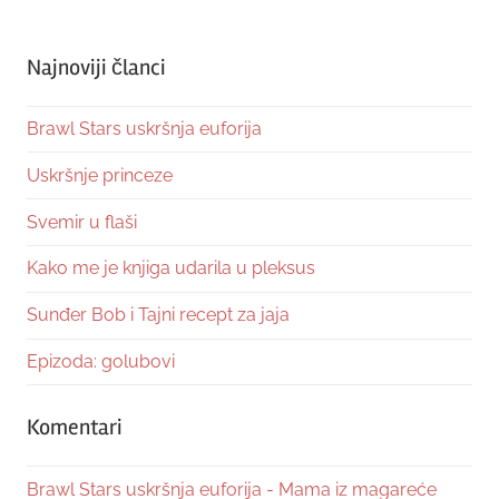
Najnoviji članci
Brawl Stars uskršnja euforija
Uskršnje princeze
Svemir u flaši
Kako me je knjiga udarila u pleksus
Sunđer Bob i Tajni recept za jaja
Epizoda: golubovi
Komentari
Brawl Stars uskršnja euforija - Mama iz magareće