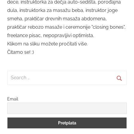
dece, instruktorka za dečja auto-sedišta, porođajna
dula, instruktorka za masažu beba, instruktor joge
smeha, praktičar drevnih masaža abdomena,
praktičar rebozo masaže i ceremonije "closing bones",
freelance pisac, nepopravljivi optimista.
Klikom na sliku možete pročitati više.
Čitamo se! :)
Search
for:
Searc
Email