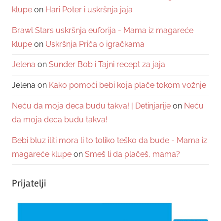
klupe
on
Hari Poter i uskršnja jaja
Brawl Stars uskršnja euforija - Mama iz magareće
klupe
on
Uskršnja Priča o igračkama
Jelena
on
Sunđer Bob i Tajni recept za jaja
Jelena
on
Kako pomoći bebi koja plače tokom vožnje
Neću da moja deca budu takva! | Detinjarije
on
Neću
da moja deca budu takva!
Bebi bluz iliti mora li to toliko teško da bude - Mama iz
magareće klupe
on
Smeš li da plačeš, mama?
Prijatelji