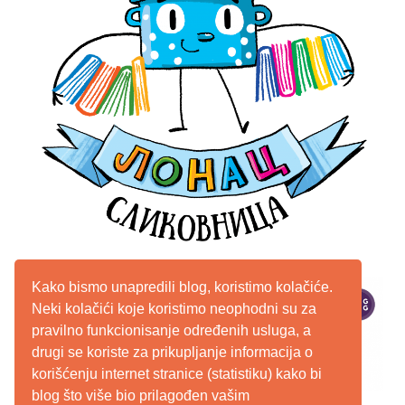
Kako bismo unapredili blog, koristimo kolačiće.
Neki kolačići koje koristimo neophodni su za
pravilno funkcionisanje određenih usluga, a
drugi se koriste za prikupljanje informacija o
korišćenju internet stranice (statistiku) kako bi
blog što više bio prilagođen vašim