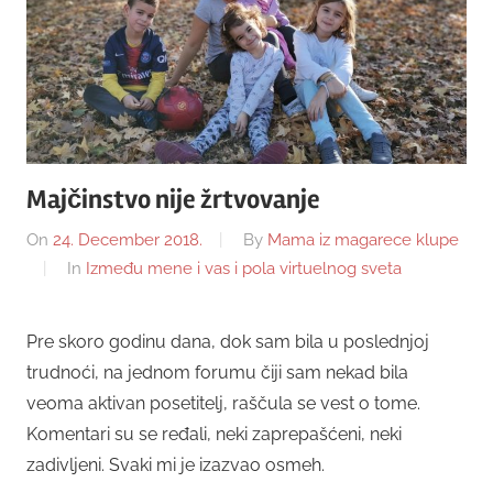
Majčinstvo nije žrtvovanje
On
24. December 2018.
By
Mama iz magarece klupe
In
Između mene i vas i pola virtuelnog sveta
Pre skoro godinu dana, dok sam bila u poslednjoj
trudnoći, na jednom forumu čiji sam nekad bila
veoma aktivan posetitelj, raščula se vest o tome.
Komentari su se ređali, neki zaprepašćeni, neki
zadivljeni. Svaki mi je izazvao osmeh.