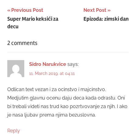
Post
Previous Post
Next Post
Super Mario keksići za
Epizoda: zimski dan
navigation
decu
2 comments
Sidro Narukvice
says:
11. March 2019. at 04:11
Odlican text vezan i za ocinstvo i majcinstvo.
Medjutim glavnu ocenu daju deca kada odrastu. Oni
bi trebali videti nas trud kao pozrtvovanje za njih. I ako
je nasa ljubav prema njima bezuslovna.
Reply