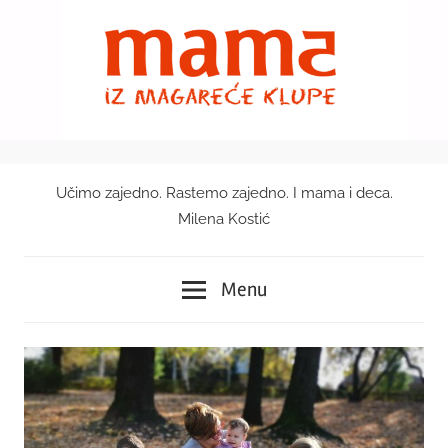
Skip
to
content
Učimo zajedno. Rastemo zajedno. I mama i deca.
Mama
Milena Kostić
iz
Menu
magareće
klupe