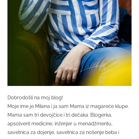
Dobrodošli na moj blog!
Moje ime je Milena i ja sam Mama iz magareće klupe.
Mama sam tri devojčice i tri dečaka. Blogerka,
apsolvent medicine, inženjer u menadžmentu,
savetnica za dojenje, savetnica za nošenje beba i