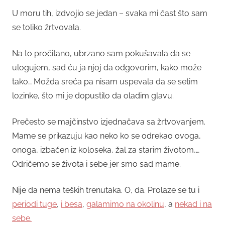
U moru tih, izdvojio se jedan – svaka mi čast što sam
se toliko žrtvovala.
Na to pročitano, ubrzano sam pokušavala da se
ulogujem, sad ću ja njoj da odgovorim, kako može
tako… Možda sreća pa nisam uspevala da se setim
lozinke, što mi je dopustilo da oladim glavu.
Prečesto se majčinstvo izjednačava sa žrtvovanjem.
Mame se prikazuju kao neko ko se odrekao ovoga,
onoga, izbačen iz koloseka, žal za starim životom,…
Odričemo se života i sebe jer smo sad mame.
Nije da nema teških trenutaka. O, da. Prolaze se tu i
periodi tuge
,
i besa
,
galamimo na okolinu
, a
nekad i na
sebe.