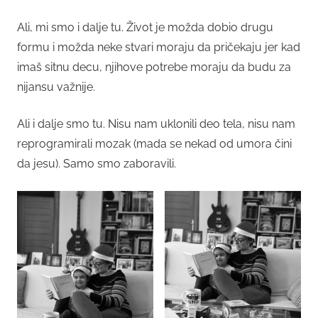
Ali, mi smo i dalje tu. Život je možda dobio drugu
formu i možda neke stvari moraju da pričekaju jer kad
imaš sitnu decu, njihove potrebe moraju da budu za
nijansu važnije.
Ali i dalje smo tu. Nisu nam uklonili deo tela, nisu nam
reprogramirali mozak (mada se nekad od umora čini
da jesu). Samo smo zaboravili.