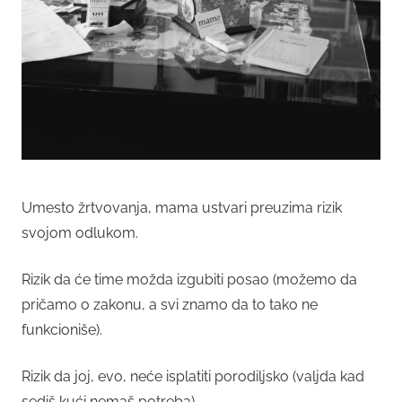
Umesto žrtvovanja, mama ustvari preuzima rizik
svojom odlukom.
Rizik da će time možda izgubiti posao (možemo da
pričamo o zakonu, a svi znamo da to tako ne
funkcioniše).
Rizik da joj, evo, neće isplatiti porodiljsko (valjda kad
sediš kući nemaš potreba).