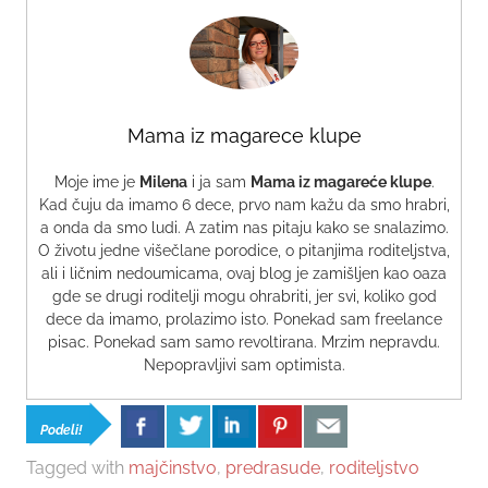
Mama iz magarece klupe
Moje ime je
Milena
i ja sam
Mama iz magareće klupe
.
Kad čuju da imamo 6 dece, prvo nam kažu da smo hrabri,
a onda da smo ludi. A zatim nas pitaju kako se snalazimo.
O životu jedne višečlane porodice, o pitanjima roditeljstva,
ali i ličnim nedoumicama, ovaj blog je zamišljen kao oaza
gde se drugi roditelji mogu ohrabriti, jer svi, koliko god
dece da imamo, prolazimo isto. Ponekad sam freelance
pisac. Ponekad sam samo revoltirana. Mrzim nepravdu.
Nepopravljivi sam optimista.
Podeli!
Tagged with
majčinstvo
,
predrasude
,
roditeljstvo