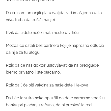
Da će nam umanjiti platu (valjda kad imaš jedna usta
više, treba da trošiš manje).
Rizik da ti dete neće imati mesto u vrtiću.
Možda će ostati bez partnera koji je naprosno odlučio
da nije za tu ulogu.
Rizik da će nas doktor uslovljavati da na predglede
idemo privatno i iste plaćamo.
Rizik da l’ će biti vakcina za naše dete. I lekova.
Da l’ će te sutra neko optužiti da dete namerno vodiš u
banku pri plaćanju računa, da bi preskočila red.