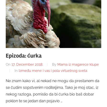
Epizoda: ćurka
On
17. December 2018.
By
Mama iz magarece klupe
In
Između mene i vas i pola virtuelnog sveta
Ne znam kako vi, al nekad ne mogu da prestanem da
se čudim sopstvenim roditeljima. Tako je moj otac, iz
nekog razloga, pomislio da bi ćurka bio baš dobar
poklon te se jedan dan pojavio …