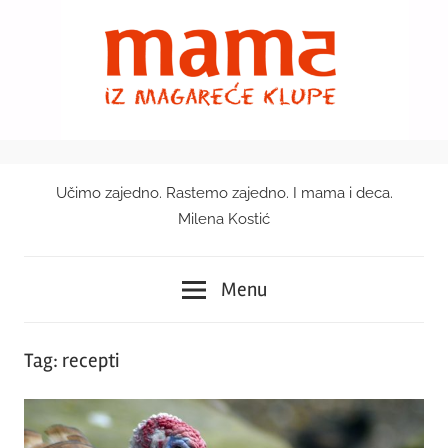
Skip
to
content
Učimo zajedno. Rastemo zajedno. I mama i deca.
Mama
Milena Kostić
iz
Menu
magareće
klupe
Tag:
recepti