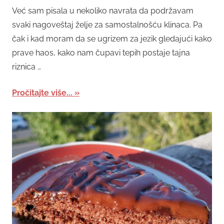
Već sam pisala u nekoliko navrata da podržavam
svaki nagoveštaj želje za samostalnošću klinaca. Pa
čak i kad moram da se ugrizem za jezik gledajući kako
prave haos, kako nam čupavi tepih postaje tajna
riznica …
Pročitajte više...