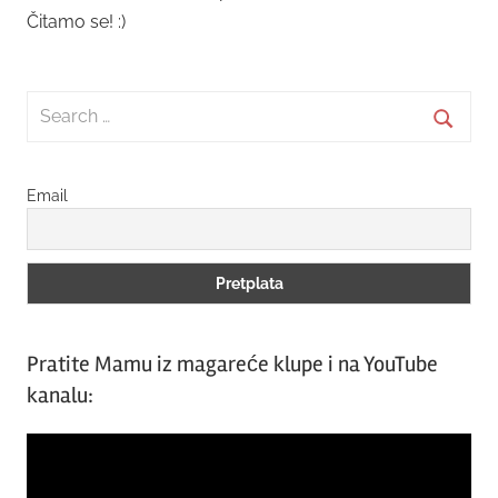
Čitamo se! :)
Search
for:
Searc
Email
Pratite Mamu iz magareće klupe i na YouTube
kanalu:
Video
Player