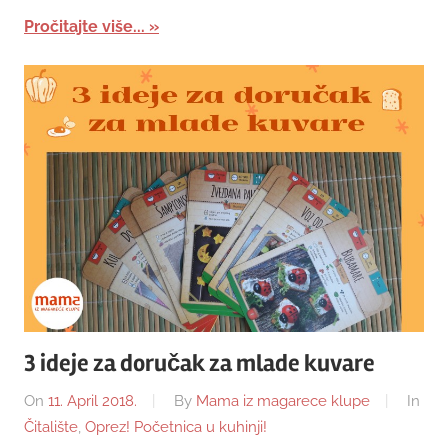
Pročitajte više...
3 ideje za doručak za mlade kuvare
On
11. April 2018.
By
Mama iz magarece klupe
In
Čitalište
,
Oprez! Početnica u kuhinji!