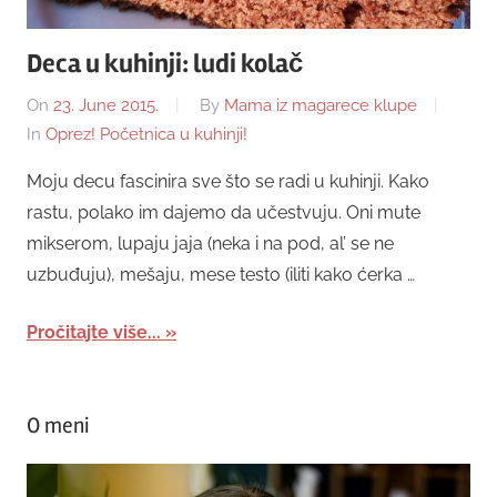
Deca u kuhinji: ludi kolač
On
23. June 2015.
By
Mama iz magarece klupe
In
Oprez! Početnica u kuhinji!
Moju decu fascinira sve što se radi u kuhinji. Kako
rastu, polako im dajemo da učestvuju. Oni mute
mikserom, lupaju jaja (neka i na pod, al’ se ne
uzbuđuju), mešaju, mese testo (iliti kako ćerka …
Pročitajte više...
O meni