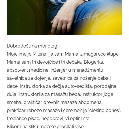
Dobrodošli na moj blog!
Moje ime je Milena i ja sam Mama iz magareće klupe.
Mama sam tri devojčice i tri dečaka. Blogerka,
apsolvent medicine, inženjer u menadžmentu,
savetnica za dojenje, savetnica za nošenje beba i
dece, instruktorka za dečja auto-sedišta, porođajna
dula, instruktorka za masažu beba, instruktor joge
smeha, praktičar drevnih masaža abdomena,
praktičar rebozo masaže i ceremonije "closing bones",
freelance pisac, nepopravljivi optimista.
Klikom na sliku možete pročitati više.