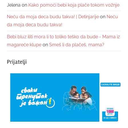
Jelena
on
Kako pomoći bebi koja plače tokom vožnje
Neću da moja deca budu takva! | Detinjarije
on
Neću
da moja deca budu takva!
Bebi bluz iliti mora li to toliko teško da bude - Mama iz
magareće klupe
on
Smeš li da plačeš, mama?
Prijatelji