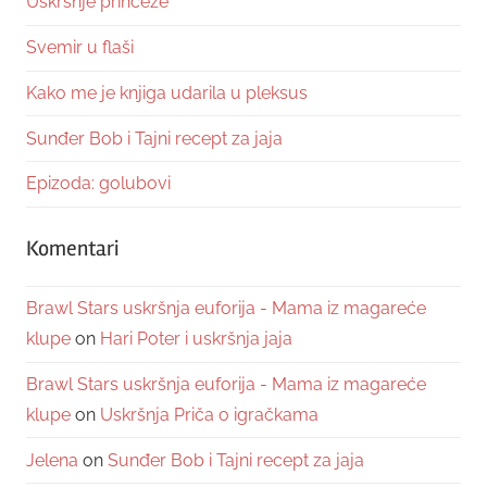
Uskršnje princeze
Svemir u flaši
Kako me je knjiga udarila u pleksus
Sunđer Bob i Tajni recept za jaja
Epizoda: golubovi
Komentari
Brawl Stars uskršnja euforija - Mama iz magareće
klupe
on
Hari Poter i uskršnja jaja
Brawl Stars uskršnja euforija - Mama iz magareće
klupe
on
Uskršnja Priča o igračkama
Jelena
on
Sunđer Bob i Tajni recept za jaja