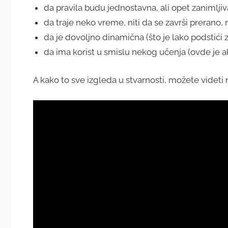
da pravila budu jednostavna, ali opet zanimlji
da traje neko vreme, niti da se završi prerano, n
da je dovoljno dinamična (što je lako podstići
da ima korist u smislu nekog učenja (ovde je a
A kako to sve izgleda u stvarnosti, možete videti