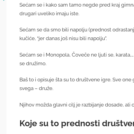
Sećam se i kako sam tamo negde pred kraj gimnaz
drugari uveliko imaju iste.
Sećam se da smo bili napolju (prednost odrastanja
kučiće, “jer danas još nisu bili napolju”.
Sećam se i Monopola, Čoveče ne ljuti se, karata,
se družimo.
Baš to i opisuje šta su to društvene igre. Sve one
svega – druže.
Njihov možda glavni cilj je razbijanje dosade, ali 
Koje su to prednosti društve