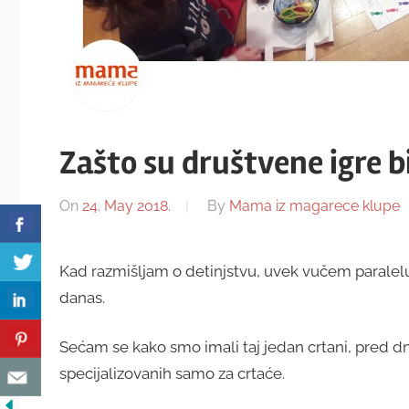
Zašto su društvene igre b
On
24. May 2018.
By
Mama iz magarece klupe
Kad razmišljam o detinjstvu, uvek vučem paralelu
danas.
Sećam se kako smo imali taj jedan crtani, pred d
specijalizovanih samo za crtaće.