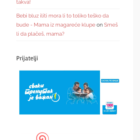
takva!
Bebi bluz iliti mora li to toliko teško da
bude - Mama iz magareće klupe
on
Smeš
li da plačeš, mama?
Prijatelji