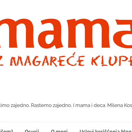
imo zajedno. Rastemo zajedno. I mama i deca. Milena Kos
pišem?
Osvoji
O meni
Uslovi korišćenja bloga