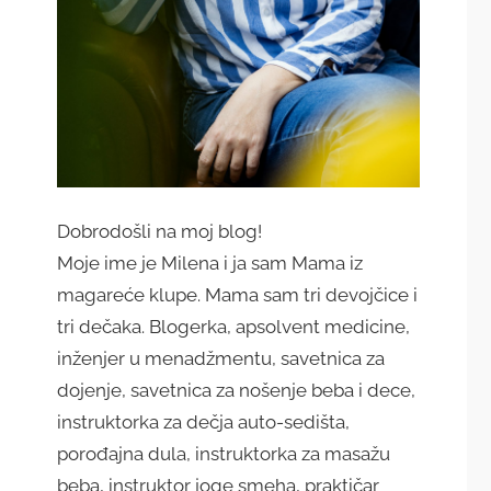
Dobrodošli na moj blog!
Moje ime je Milena i ja sam Mama iz
magareće klupe. Mama sam tri devojčice i
tri dečaka. Blogerka, apsolvent medicine,
inženjer u menadžmentu, savetnica za
dojenje, savetnica za nošenje beba i dece,
instruktorka za dečja auto-sedišta,
porođajna dula, instruktorka za masažu
beba, instruktor joge smeha, praktičar