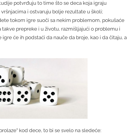
dije potvrđuju to time što se deca koja igraju
ršnjacima i ostvaruju bolje rezultate u školi;
dete tokom igre suoči sa nekim problemom, pokušaće
takve prepreke i u životu, razmišljajući o problemu i
igre će ih podstaći da nauče da broje, kao i da čitaju, a
rolaze” kod dece, to bi se svelo na sledeće: