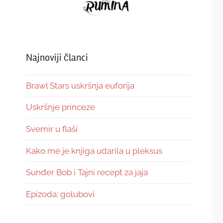
Najnoviji članci
Brawl Stars uskršnja euforija
Uskršnje princeze
Svemir u flaši
Kako me je knjiga udarila u pleksus
Sunđer Bob i Tajni recept za jaja
Epizoda: golubovi