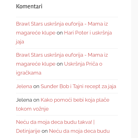
Komentari
Brawl Stars uskršnja euforija - Mama iz
magareće klupe
on
Hari Poter i uskršnja
jaja
Brawl Stars uskršnja euforija - Mama iz
magareće klupe
on
Uskršnja Priča o
igračkama
Jelena
on
Sunđer Bob i Tajni recept za jaja
Jelena
on
Kako pomoći bebi koja plače
tokom vožnje
Neću da moja deca budu takva! |
Detinjarije
on
Neću da moja deca budu