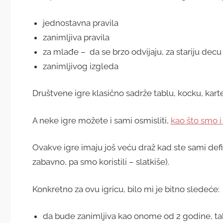
jednostavna pravila
zanimljiva pravila
za mlađe – da se brzo odvijaju, za stariju dec
zanimljivog izgleda
Društvene igre klasično sadrže tablu, kocku, karte, 
A neke igre možete i sami osmisliti,
kao što smo i
Ovakve igre imaju još veću draž kad ste sami definisa
zabavno, pa smo koristili – slatkiše).
Konkretno za ovu igricu, bilo mi je bitno sledeće:
da bude zanimljiva kao onome od 2 godine, ta