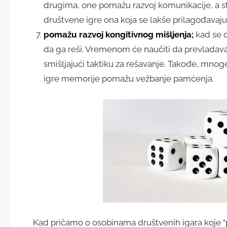
drugima, one pomažu razvoj komunikacije, a stu
društvene igre ona koja se lakše prilagođavaju v
pomažu razvoj kongitivnog mišljenja;
kad se 
da ga reši. Vremenom će naučiti da prevladava 
smišljajući taktiku za rešavanje. Takođe, mnoge 
igre memorije pomažu vežbanje pamćenja.
Kad pričamo o osobinama društvenih igara koje “p