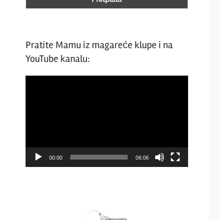
Pratite Mamu iz magareće klupe i na
YouTube kanalu:
Video
Player
00:00
06:06