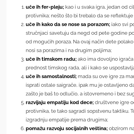
uče ih fer-pleju;
kao i u svaka igra, jedan od ci
protivnika; nešto što bi trebalo da se reflektuj
uče ih kako da se nose sa porazom;
iako svi p
stručnjaci savetuju da negd od pete godine pos
od mogućih poraza. Na ovaj način dete polako u
nosi sa porazima i na drugim poljima;
uče ih timskom radu;
ako ima dovoljno igrača
prednost timskog rada, ali i kako se uspostavlj
uče ih samostalnosti;
mada su ove igre za man
isprati ostale saigrače, ipak mu je ostavljeno
zašto je baš to odlučio, a istovremeno i bez sug
razvijaju empatiju kod dece;
društvene igre o
protivnika, te tako sagradi sopstvenu taktiku. T
izgradnju empatije prema drugima;
pomažu razvoju socijalnih veština;
obzirom na