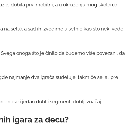
ije dobila prvi mobilni, a u okruženju mog školarca
 na selu), a sad ih izvodimo u šetnje kao što neki vode
… Svega onoga što je činilo da budemo više povezani, da
 gde najmanje dva igrača sudeluje, takmiče se, al’ pre
one nose i jedan dublji segment, dublji značaj.
nih igara za decu?