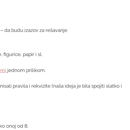
u – da budu izazov za rešavanje
figurice, papir i sl.
 mi
jednom prilikom.
li pravila i rekvizite (naša ideja je bila spojiti slatko i
ko onoj od 8;