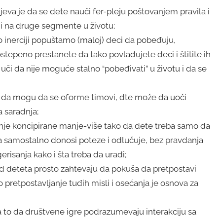
ljeva je da se dete nauči fer-pleju poštovanjem pravila i
e i na druge segmente u životu;
o inerciji popuštamo (maloj) deci da pobeđuju,
tepeno prestanete da tako povlađujete deci i štitite ih
či da nije moguće stalno “pobeđivati” u životu i da se
 da mogu da se oforme timovi, dte može da uoči
a saradnja;
je koncipirane manje-više tako da dete treba samo da
 da samostalno donosi poteze i odlučuje, bez pravdanja
erisanja kako i šta treba da uradi;
d deteta prosto zahtevaju da pokuša da pretpostavi
o pretpostavljanje tuđih misli i osećanja je osnova za
 to da društvene igre podrazumevaju interakciju sa