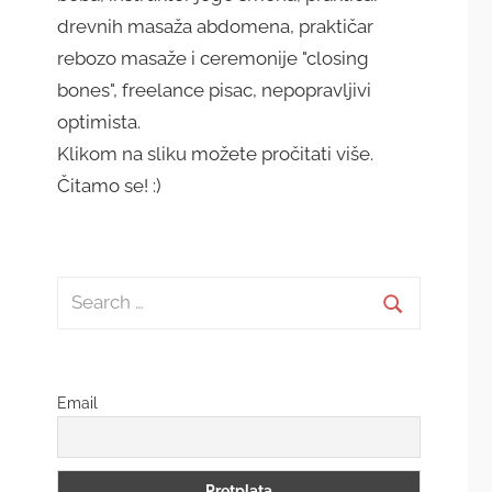
drevnih masaža abdomena, praktičar
rebozo masaže i ceremonije "closing
bones", freelance pisac, nepopravljivi
optimista.
Klikom na sliku možete pročitati više.
Čitamo se! :)
Search
for:
Search
Email