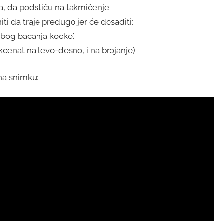
va, da podstiču na takmičenje;
iti da traje predugo jer će dosaditi;
 zbog bacanja kocke)
kcenat na levo-desno, i na brojanje)
 na snimku: