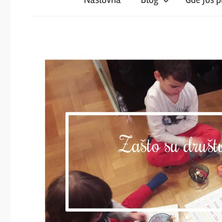
iz
magareće
klupe